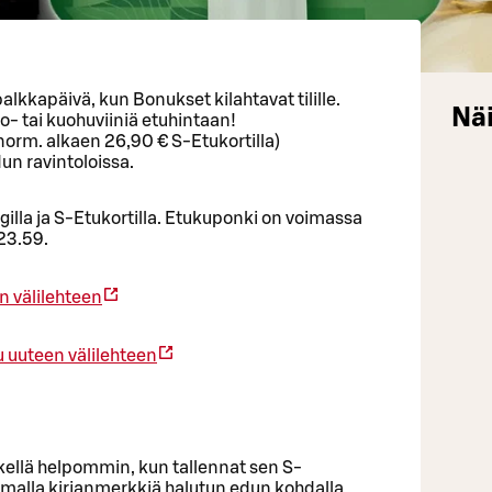
lkkapäivä, kun Bonukset kilahtavat tilille.
Näi
o- tai kuohuviiniä etuhintaan!
norm. alkaen 26,90 € S-Etukortilla)
n ravintoloissa.
illa ja S-Etukortilla. Etukuponki on voimassa
23.59.
n välilehteen
 uuteen välilehteen
llä helpommin, kun tallennat sen S-
amalla kirjanmerkkiä halutun edun kohdalla.