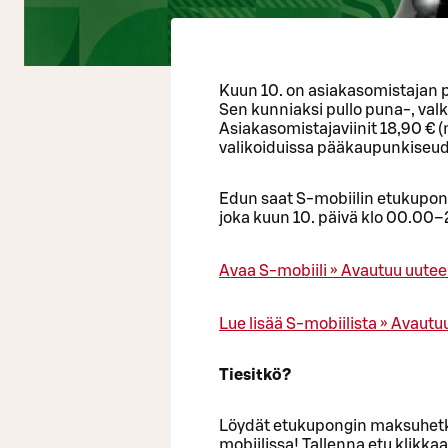
Kuun 10. on asiakasomistajan pa
Sen kunniaksi pullo puna-, valk
Asiakasomistajaviinit 18,90 € (
valikoiduissa pääkaupunkiseudu
Edun saat S-mobiilin etukupong
joka kuun 10. päivä klo 00.00–
Avaa S-mobiili »
Avautuu uutee
Lue lisää S-mobiilista »
Avautuu
Tiesitkö?
Löydät etukupongin maksuhetke
mobiilissa! Tallenna etu klikka