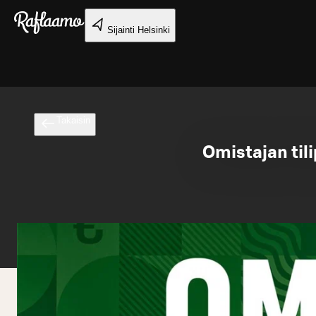
Siirry pääsisältöön
Sijainti
Helsinki
Takaisin
Omistajan til