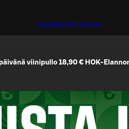
Etusivu
Ravintolat
Tapahtumat
ipäivänä viinipullo 18,90 € HOK-Elannon