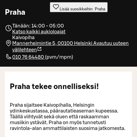
Lisää suosikkeihin: Praha
Praha
Tänään: 14:00 - 05:00
Katso kaikki aukioloajat
Kaivopiha
Mannerheimintie 5, 00100 Helsinki
Avautuu uuteen
välilehteen
010 76 64480
(
pvm/mpm
)
Praha tekee onnelliseksi!
Praha sijaitsee Kaivopihalla, Helsingin
ydinkeskustassa, päärautatieaseman kupeessa.
Täällä viihtyvät sekä oluen että raskaamman
musiikin ystävät. Praha on myös tunnetusti
ravintola-alan ammattilaisten suosima jatkomesta.