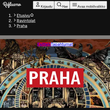
Siirry pääsisältöön
Kirjaudu
Hae
Avaa mobiilivalikko
Etusivu
Ravintolat
Praha
Esittely
Tapahtumat