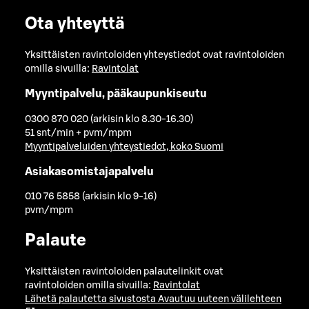
Ota yhteyttä
Yksittäisten ravintoloiden yhteystiedot ovat ravintoloiden
omilla sivuilla:
Ravintolat
Myyntipalvelu, pääkaupunkiseutu
0300 870 020 (arkisin klo 8.30-16.30)
51 snt/min + pvm/mpm
Myyntipalveluiden yhteystiedot, koko Suomi
Asiakasomistajapalvelu
010 76 5858 (arkisin klo 9-16)
pvm/mpm
Palaute
Yksittäisten ravintoloiden palautelinkit ovat
ravintoloiden omilla sivuilla:
Ravintolat
Lähetä palautetta sivustosta
Avautuu uuteen välilehteen