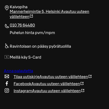
Kaivopiha
Mannerheimintie 5
,
Helsinki
Avautuu uuteen
välilehteen
010 76 64480
Puhelun hinta pvm/mpm
Ravintolaan on pääsy pyörätuolilla
Meillä käy S-Card
Anna palautetta
Tilaa uutiskirje
Avautuu uuteen välilehteen
Facebook
Avautuu uuteen välilehteen
Instagram
Avautuu uuteen välilehteen