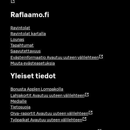
Raflaamo.fi
Ravintolat
Ravintolat kartalla
Lounas
Tapahtumat
Saavutettavuus
Evästeinformaatio
Avautuu uuteen välilehteen
Muuta evästeasetuksia
Yleiset tiedot
Bonusta Applen Lompakolla
Lahjakortit
Avautuu uuteen välilehteen
Medialle
Tietosuoja
Oiva-raportit
Avautuu uuteen välilehteen
Työpaikat
Avautuu uuteen välilehteen