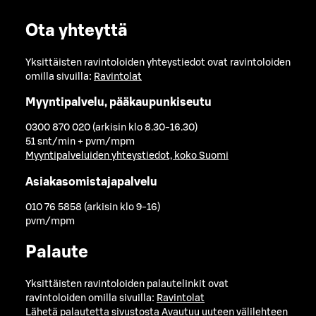
Ota yhteyttä
Yksittäisten ravintoloiden yhteystiedot ovat ravintoloiden
omilla sivuilla:
Ravintolat
Myyntipalvelu, pääkaupunkiseutu
0300 870 020 (arkisin klo 8.30-16.30)
51 snt/min + pvm/mpm
Myyntipalveluiden yhteystiedot, koko Suomi
Asiakasomistajapalvelu
010 76 5858 (arkisin klo 9-16)
pvm/mpm
Palaute
Yksittäisten ravintoloiden palautelinkit ovat
ravintoloiden omilla sivuilla:
Ravintolat
Lähetä palautetta sivustosta
Avautuu uuteen välilehteen