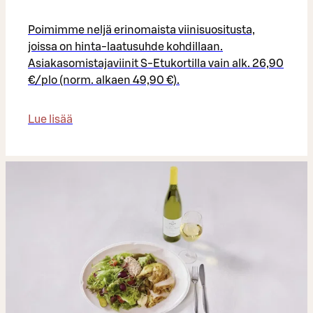
Poimimme neljä erinomaista viinisuositusta,
joissa on hinta-laatusuhde kohdillaan.
Asiakasomistajaviinit S-Etukortilla vain alk. 26,90
€/plo (norm. alkaen 49,90 €).
Lue lisää