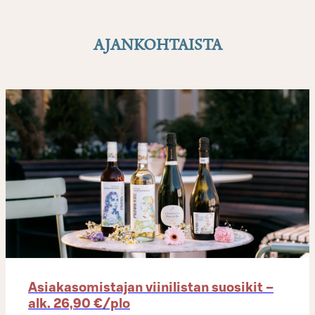
AJANKOHTAISTA
Asiakasomistajan viinilistan suosikit –
alk. 26,90 €/plo​