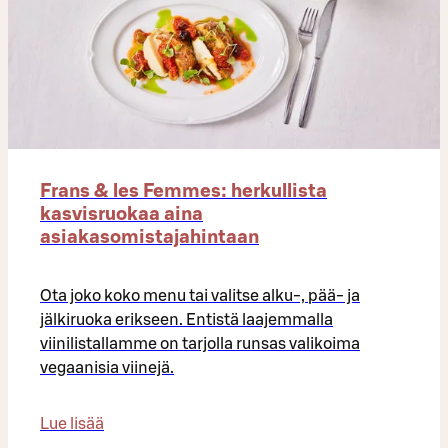
Frans & les Femmes: herkullista
kasvisruokaa aina
asiakasomistajahintaan
Ota joko koko menu tai valitse alku-, pää- ja
jälkiruoka erikseen. Entistä laajemmalla
viinilistallamme on tarjolla runsas valikoima
vegaanisia viinejä.
Lue lisää