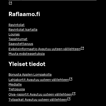
Raflaamo.fi
Ravintolat
Ravintolat kartalla
Lounas
Tapahtumat
Saavutettavuus
Evästeinformaatio
Avautuu uuteen välilehteen
Muuta evästeasetuksia
Yleiset tiedot
Bonusta Applen Lompakolla
Lahjakortit
Avautuu uuteen välilehteen
Medialle
Tietosuoja
Oiva-raportit
Avautuu uuteen välilehteen
Työpaikat
Avautuu uuteen välilehteen