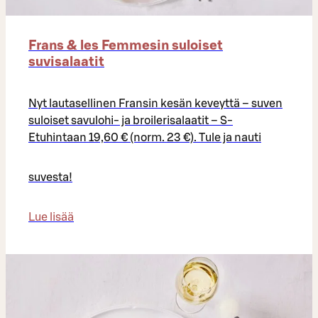
Frans & les Femmesin suloiset
suvisalaatit
Nyt lautasellinen Fransin kesän keveyttä – suven
suloiset savulohi- ja broilerisalaatit – S-
Etuhintaan 19,60 € (norm. 23 €). Tule ja nauti
suvesta!
Lue lisää