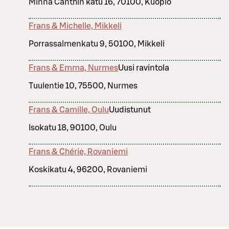
Minna Canthin katu 16, 70100, Kuopio
Frans & Michelle, Mikkeli
Porrassalmenkatu 9, 50100, Mikkeli
Frans & Emma, Nurmes
Uusi ravintola
Tuulentie 10, 75500, Nurmes
Frans & Camille, Oulu
Uudistunut
Isokatu 18, 90100, Oulu
Frans & Chérie, Rovaniemi
Koskikatu 4, 96200, Rovaniemi