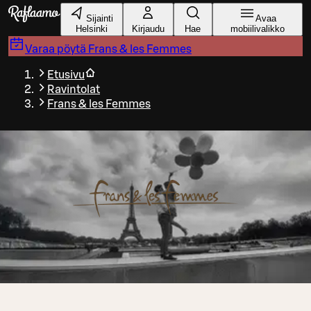
Siirry pääsisältöön
Sijainti
Avaa
Helsinki
Kirjaudu
Hae
mobiilivalikko
Varaa pöytä
Frans & les Femmes
Etusivu
Ravintolat
Frans & les Femmes