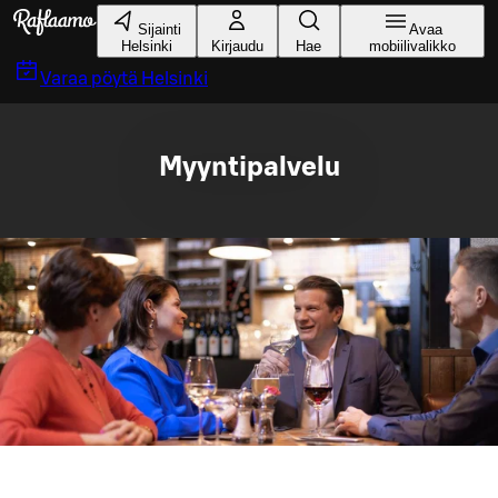
Siirry pääsisältöön
Sijainti
Avaa
Helsinki
Kirjaudu
Hae
mobiilivalikko
Varaa pöytä
Helsinki
Myyntipalvelu