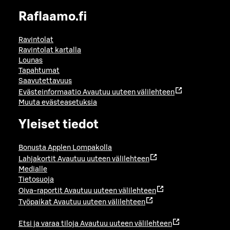
Raflaamo.fi
Ravintolat
Ravintolat kartalla
Lounas
Tapahtumat
Saavutettavuus
Evästeinformaatio
Avautuu uuteen välilehteen
Muuta evästeasetuksia
Yleiset tiedot
Bonusta Applen Lompakolla
Lahjakortit
Avautuu uuteen välilehteen
Medialle
Tietosuoja
Oiva-raportit
Avautuu uuteen välilehteen
Työpaikat
Avautuu uuteen välilehteen
Etsi ja varaa tiloja
Avautuu uuteen välilehteen