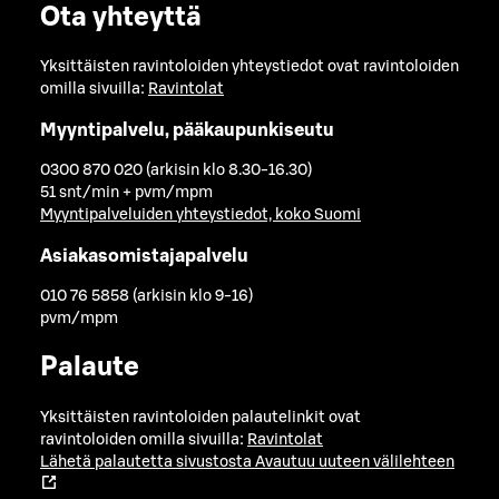
Ota yhteyttä
Yksittäisten ravintoloiden yhteystiedot ovat ravintoloiden
omilla sivuilla:
Ravintolat
Myyntipalvelu, pääkaupunkiseutu
0300 870 020 (arkisin klo 8.30-16.30)
51 snt/min + pvm/mpm
Myyntipalveluiden yhteystiedot, koko Suomi
Asiakasomistajapalvelu
010 76 5858 (arkisin klo 9-16)
pvm/mpm
Palaute
Yksittäisten ravintoloiden palautelinkit ovat
ravintoloiden omilla sivuilla:
Ravintolat
Lähetä palautetta sivustosta
Avautuu uuteen välilehteen