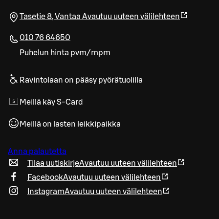
Tasetie 8
,
Vantaa
Avautuu uuteen välilehteen
010 76 64650
Puhelun hinta pvm/mpm
Ravintolaan on pääsy pyörätuolilla
Meillä käy S-Card
Meillä on lasten leikkipaikka
Anna palautetta
Tilaa uutiskirje
Avautuu uuteen välilehteen
Facebook
Avautuu uuteen välilehteen
Instagram
Avautuu uuteen välilehteen