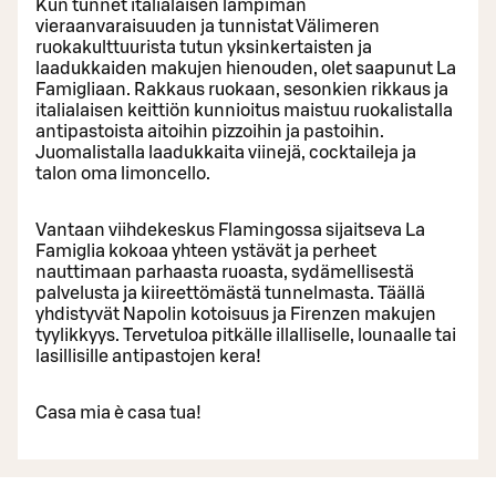
Kun tunnet italialaisen lämpimän
vieraanvaraisuuden ja tunnistat Välimeren
ruokakulttuurista tutun yksinkertaisten ja
laadukkaiden makujen hienouden, olet saapunut La
Famigliaan. Rakkaus ruokaan, sesonkien rikkaus ja
italialaisen keittiön kunnioitus maistuu ruokalistalla
antipastoista aitoihin pizzoihin ja pastoihin.
Juomalistalla laadukkaita viinejä, cocktaileja ja
talon oma limoncello.
Vantaan viihdekeskus Flamingossa sijaitseva La
Famiglia kokoaa yhteen ystävät ja perheet
nauttimaan parhaasta ruoasta, sydämellisestä
palvelusta ja kiireettömästä tunnelmasta. Täällä
yhdistyvät Napolin kotoisuus ja Firenzen makujen
tyylikkyys. Tervetuloa pitkälle illalliselle, lounaalle tai
lasillisille antipastojen kera!
Casa mia è casa tua!