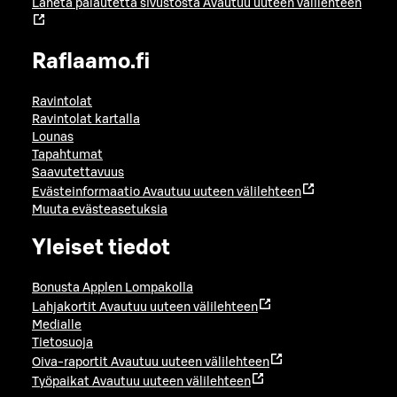
Lähetä palautetta sivustosta
Avautuu uuteen välilehteen
Raflaamo.fi
Ravintolat
Ravintolat kartalla
Lounas
Tapahtumat
Saavutettavuus
Evästeinformaatio
Avautuu uuteen välilehteen
Muuta evästeasetuksia
Yleiset tiedot
Bonusta Applen Lompakolla
Lahjakortit
Avautuu uuteen välilehteen
Medialle
Tietosuoja
Oiva-raportit
Avautuu uuteen välilehteen
Työpaikat
Avautuu uuteen välilehteen