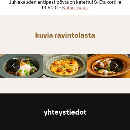
Juhlakauden antipastipöytä on katettu! S-Etukortilla
19,50 € –
Katso lisää »
kuvia ravintolasta
yhteystiedot