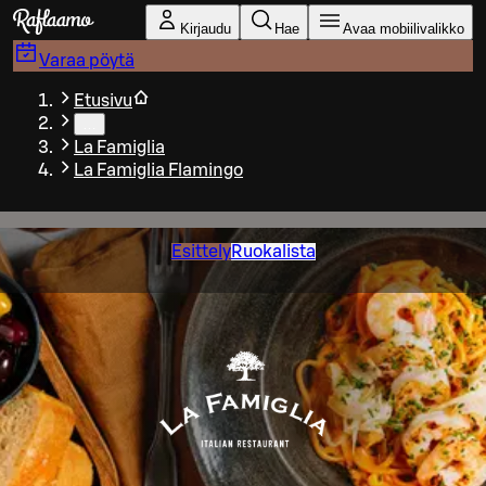
Siirry pääsisältöön
Kirjaudu
Hae
Avaa mobiilivalikko
Varaa pöytä
Etusivu
…
La Famiglia
La Famiglia Flamingo
Esittely
Ruokalista