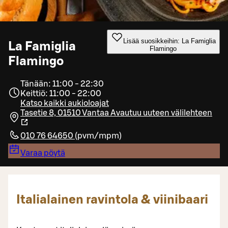
Lisää suosikkeihin: La Famiglia
La Famiglia
Flamingo
Flamingo
Tänään: 11:00 - 22:30
Keittiö: 11:00 - 22:00
Katso kaikki aukioloajat
Tasetie 8, 01510 Vantaa
Avautuu uuteen välilehteen
010 76 64650
(
pvm/mpm
)
Varaa pöytä
Italialainen ravintola & viinibaari