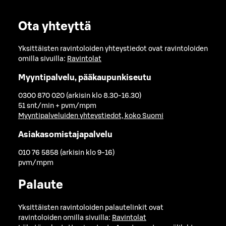
Ota yhteyttä
Yksittäisten ravintoloiden yhteystiedot ovat ravintoloiden
omilla sivuilla:
Ravintolat
Myyntipalvelu, pääkaupunkiseutu
0300 870 020 (arkisin klo 8.30-16.30)
51 snt/min + pvm/mpm
Myyntipalveluiden yhteystiedot, koko Suomi
Asiakasomistajapalvelu
010 76 5858 (arkisin klo 9-16)
pvm/mpm
Palaute
Yksittäisten ravintoloiden palautelinkit ovat
ravintoloiden omilla sivuilla:
Ravintolat