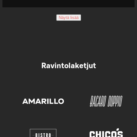
Näytä lisää
Ravintolaketjut