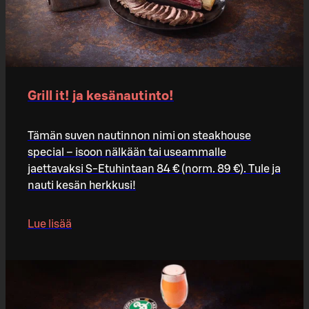
Grill it! ja kesänautinto!
Tämän suven nautinnon nimi on steakhouse
special – isoon nälkään tai useammalle
jaettavaksi S-Etuhintaan 84 € (norm. 89 €). Tule ja
nauti kesän herkkusi!
Lue lisää