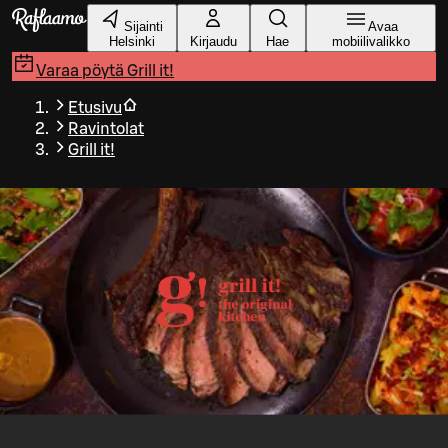
Siirry pääsisältöön
Sijainti
Avaa
Helsinki
Kirjaudu
Hae
mobiilivalikko
Varaa pöytä
Grill it!
Etusivu
Ravintolat
Grill it!