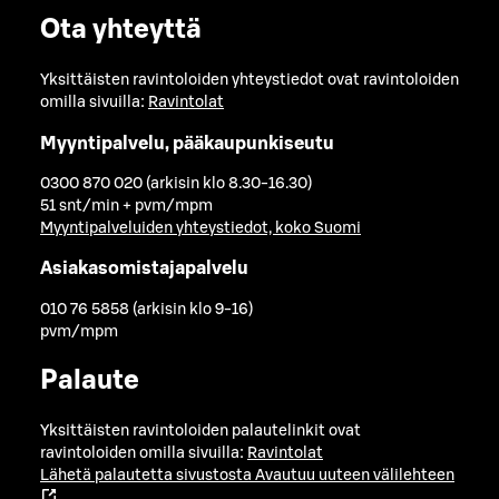
Ota yhteyttä
Yksittäisten ravintoloiden yhteystiedot ovat ravintoloiden
omilla sivuilla:
Ravintolat
Myyntipalvelu, pääkaupunkiseutu
0300 870 020 (arkisin klo 8.30-16.30)
51 snt/min + pvm/mpm
Myyntipalveluiden yhteystiedot, koko Suomi
Asiakasomistajapalvelu
010 76 5858 (arkisin klo 9-16)
pvm/mpm
Palaute
Yksittäisten ravintoloiden palautelinkit ovat
ravintoloiden omilla sivuilla:
Ravintolat
Lähetä palautetta sivustosta
Avautuu uuteen välilehteen