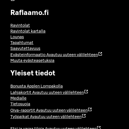
Raflaamo.fi
Ravintolat
Ravintolat kartalla
Lounas
Tapahtumat
Saavutettavuus
Evästeinformaatio
Avautuu uuteen välilehteen
Muuta evästeasetuksia
Yleiset tiedot
Bonusta Applen Lompakolla
Lahjakortit
Avautuu uuteen välilehteen
Medialle
Tietosuoja
Oiva-raportit
Avautuu uuteen välilehteen
Työpaikat
Avautuu uuteen välilehteen