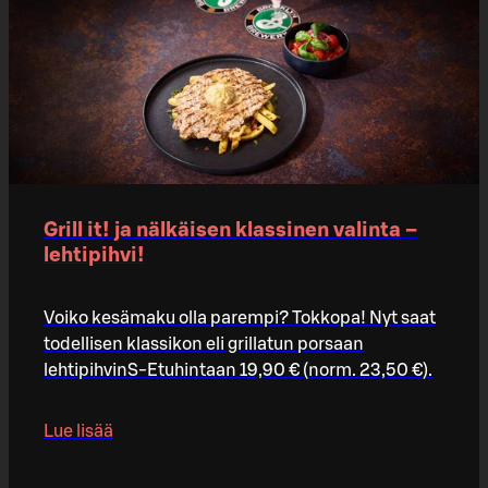
Grill it! ja nälkäisen klassinen valinta –
lehtipihvi!
Voiko kesämaku olla parempi? Tokkopa! Nyt saat
todellisen klassikon eli grillatun porsaan
lehtipihvinS-Etuhintaan 19,90 € (norm. 23,50 €).
Lue lisää