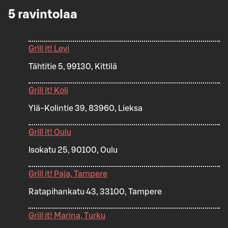
5
ravintolaa
Grill it! Levi
Tähtitie 5, 99130, Kittilä
Grill it! Koli
Ylä-Kolintie 39, 83960, Lieksa
Grill it! Oulu
Isokatu 25, 90100, Oulu
Grill it! Paja, Tampere
Ratapihankatu 43, 33100, Tampere
Grill it! Marina, Turku