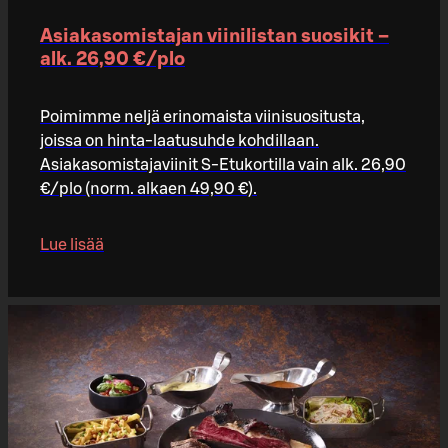
Asiakasomistajan viinilistan suosikit –
alk. 26,90 €/plo​
Poimimme neljä erinomaista viinisuositusta,
joissa on hinta-laatusuhde kohdillaan.
Asiakasomistajaviinit S-Etukortilla vain alk. 26,90
€/plo (norm. alkaen 49,90 €).
Lue lisää