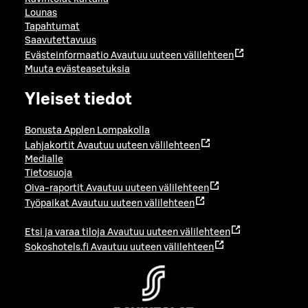
Lounas
Tapahtumat
Saavutettavuus
Evästeinformaatio
Avautuu uuteen välilehteen
Muuta evästeasetuksia
Yleiset tiedot
Bonusta Applen Lompakolla
Lahjakortit
Avautuu uuteen välilehteen
Medialle
Tietosuoja
Oiva-raportit
Avautuu uuteen välilehteen
Työpaikat
Avautuu uuteen välilehteen
Etsi ja varaa tiloja
Avautuu uuteen välilehteen
Sokoshotels.fi
Avautuu uuteen välilehteen