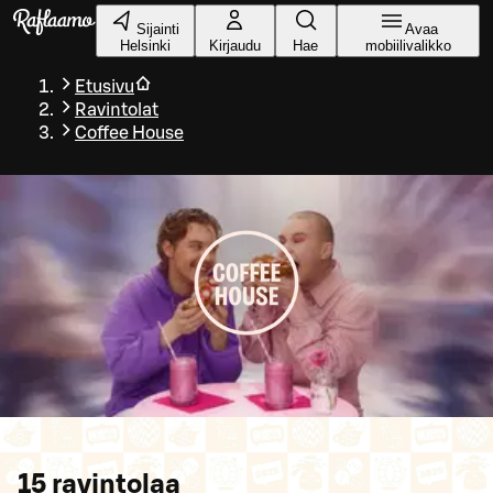
Siirry pääsisältöön
Sijainti
Avaa
Helsinki
Kirjaudu
Hae
mobiilivalikko
Etusivu
Ravintolat
Coffee House
15
ravintolaa