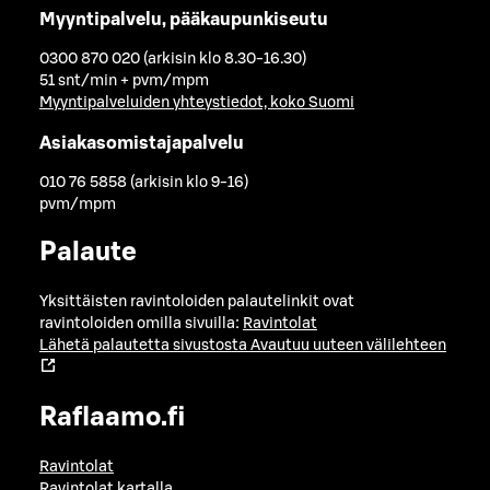
Myyntipalvelu, pääkaupunkiseutu
0300 870 020 (arkisin klo 8.30-16.30)
51 snt/min + pvm/mpm
Myyntipalveluiden yhteystiedot, koko Suomi
Asiakasomistajapalvelu
010 76 5858 (arkisin klo 9-16)
pvm/mpm
Palaute
Yksittäisten ravintoloiden palautelinkit ovat
ravintoloiden omilla sivuilla:
Ravintolat
Lähetä palautetta sivustosta
Avautuu uuteen välilehteen
Raflaamo.fi
Ravintolat
Ravintolat kartalla