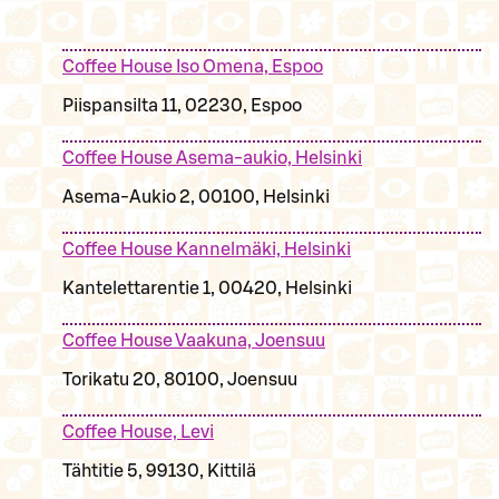
Coffee House Iso Omena, Espoo
Piispansilta 11, 02230, Espoo
Coffee House Asema-aukio, Helsinki
Asema-Aukio 2, 00100, Helsinki
Coffee House Kannelmäki, Helsinki
Kantelettarentie 1, 00420, Helsinki
Coffee House Vaakuna, Joensuu
Torikatu 20, 80100, Joensuu
Coffee House, Levi
Tähtitie 5, 99130, Kittilä