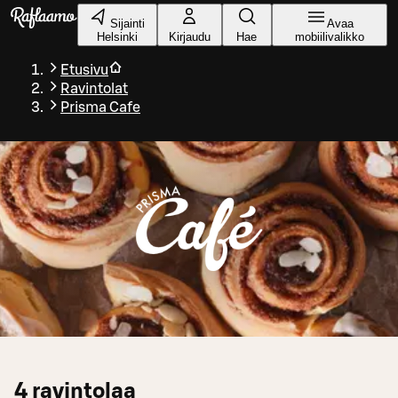
Siirry pääsisältöön
Sijainti
Avaa
Helsinki
Kirjaudu
Hae
mobiilivalikko
Etusivu
Ravintolat
Prisma Cafe
4
ravintolaa