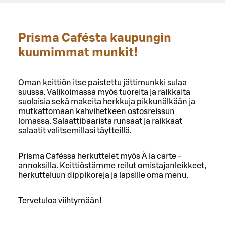
Prisma Cafésta kaupungin
kuumimmat munkit!
Oman keittiön itse paistettu jättimunkki sulaa
suussa. Valikoimassa myös tuoreita ja raikkaita
suolaisia sekä makeita herkkuja pikkunälkään ja
mutkattomaan kahvihetkeen ostosreissun
lomassa. Salaattibaarista runsaat ja raikkaat
salaatit valitsemillasi täytteillä.
Prisma Caféssa herkuttelet myös À la carte -
annoksilla. Keittiöstämme reilut omistajanleikkeet,
herkutteluun dippikoreja ja lapsille oma menu.
Tervetuloa viihtymään!