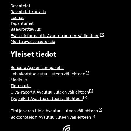
Ravintolat
Ravintolat kartalla
Lounas
Tapahtumat
Saavutettavuus
Evästeinformaatio
Avautuu uuteen välilehteen
Muuta evästeasetuksia
Yleiset tiedot
Bonusta Applen Lompakolla
Lahjakortit
Avautuu uuteen välilehteen
Medialle
Tietosuoja
Oiva-raportit
Avautuu uuteen välilehteen
Työpaikat
Avautuu uuteen välilehteen
Etsi ja varaa tiloja
Avautuu uuteen välilehteen
Sokoshotels.fi
Avautuu uuteen välilehteen