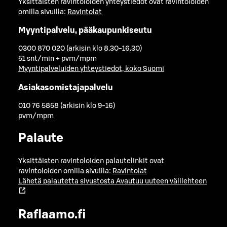
Yksittäisten ravintoloiden yhteystiedot ovat ravintoloiden
omilla sivuilla:
Ravintolat
Myyntipalvelu, pääkaupunkiseutu
0300 870 020 (arkisin klo 8.30-16.30)
51 snt/min + pvm/mpm
Myyntipalveluiden yhteystiedot, koko Suomi
Asiakasomistajapalvelu
010 76 5858 (arkisin klo 9-16)
pvm/mpm
Palaute
Yksittäisten ravintoloiden palautelinkit ovat
ravintoloiden omilla sivuilla:
Ravintolat
Lähetä palautetta sivustosta
Avautuu uuteen välilehteen
Raflaamo.fi