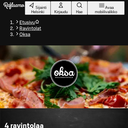
Siirry pääsisältöön
Sijainti
Avaa
Helsinki
Kirjaudu
Hae
mobiilivalikko
Etusivu
Ravintolat
Oksa
4
ravintolaa