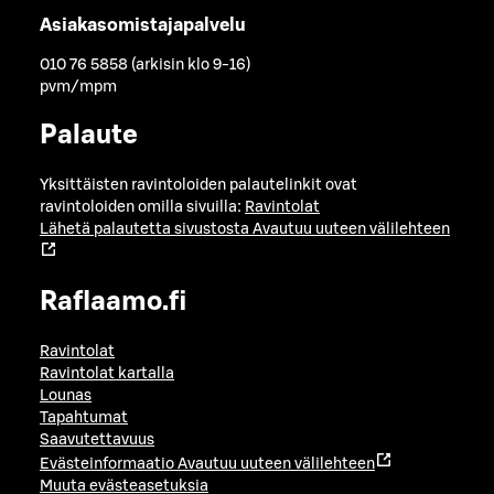
Asiakasomistajapalvelu
010 76 5858 (arkisin klo 9-16)
pvm/mpm
Palaute
Yksittäisten ravintoloiden palautelinkit ovat
ravintoloiden omilla sivuilla:
Ravintolat
Lähetä palautetta sivustosta
Avautuu uuteen välilehteen
Raflaamo.fi
Ravintolat
Ravintolat kartalla
Lounas
Tapahtumat
Saavutettavuus
Evästeinformaatio
Avautuu uuteen välilehteen
Muuta evästeasetuksia