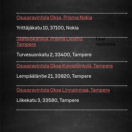
Osuusravintola Oksa, Prisma Nokia
Yrittäjäkatu 10, 37100, Nokia
Jäätelökahvila, Prisma Lielahti,
Uusi
Tampere
ravintola
Turvesuonkatu 2, 33400, Tampere
Osuusravintola Oksa Koivistonkylä, Tampere
Lempääläntie 21, 33820, Tampere
Osuusravintola Oksa Linnainmaa, Tampere
Liikekatu 3, 33580, Tampere