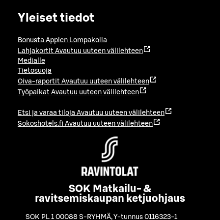
Yleiset tiedot
Bonusta Applen Lompakolla
Lahjakortit
Avautuu uuteen välilehteen
Medialle
Tietosuoja
Oiva-raportit
Avautuu uuteen välilehteen
Työpaikat
Avautuu uuteen välilehteen
Etsi ja varaa tiloja
Avautuu uuteen välilehteen
Sokoshotels.fi
Avautuu uuteen välilehteen
SOK Matkailu- &
ravitsemiskaupan ketjuohjaus
SOK PL 1 00088 S-RYHMÄ
,
Y-tunnus 0116323-1