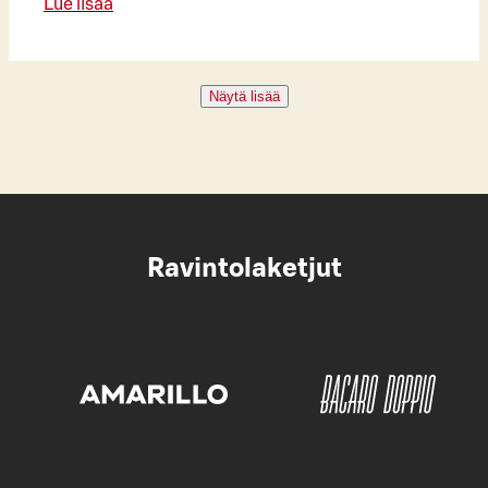
Lue lisää
Näytä lisää
Ravintolaketjut