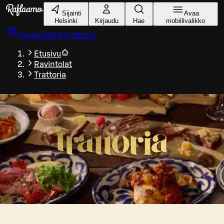
Siirry pääsisältöön
Sijainti
Avaa
Helsinki
Kirjaudu
Hae
mobiilivalikko
Varaa pöytä
Trattoria
Etusivu
Ravintolat
Trattoria