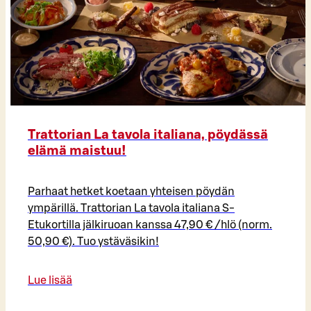
Trattorian La tavola italiana, pöydässä
elämä maistuu!
Parhaat hetket koetaan yhteisen pöydän
ympärillä. Trattorian La tavola italiana S-
Etukortilla jälkiruoan kanssa 47,90 € /hlö (norm.
50,90 €). Tuo ystäväsikin!
Lue lisää