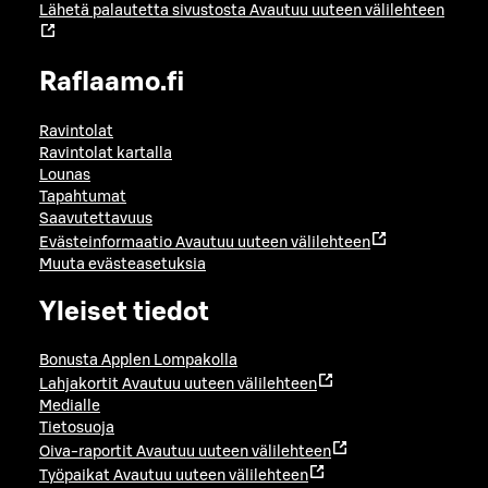
Lähetä palautetta sivustosta
Avautuu uuteen välilehteen
Raflaamo.fi
Ravintolat
Ravintolat kartalla
Lounas
Tapahtumat
Saavutettavuus
Evästeinformaatio
Avautuu uuteen välilehteen
Muuta evästeasetuksia
Yleiset tiedot
Bonusta Applen Lompakolla
Lahjakortit
Avautuu uuteen välilehteen
Medialle
Tietosuoja
Oiva-raportit
Avautuu uuteen välilehteen
Työpaikat
Avautuu uuteen välilehteen