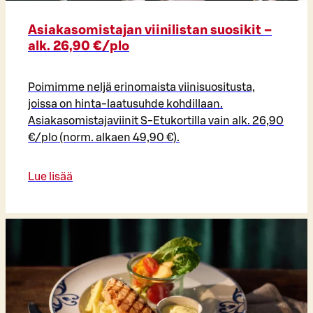
Asiakasomistajan viinilistan suosikit –
alk. 26,90 €/plo​
Poimimme neljä erinomaista viinisuositusta,
joissa on hinta-laatusuhde kohdillaan.
Asiakasomistajaviinit S-Etukortilla vain alk. 26,90
€/plo (norm. alkaen 49,90 €).
Lue lisää