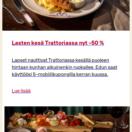
Lasten kesä Trattoriassa nyt -50 %
Lapset nauttivat Trattoriassa kesällä puoleen
hintaan kunhan aikuinenkin ruokailee. Edun saat
käyttöösi S-mobiilikupongilla kerran kuussa.
Lue lisää