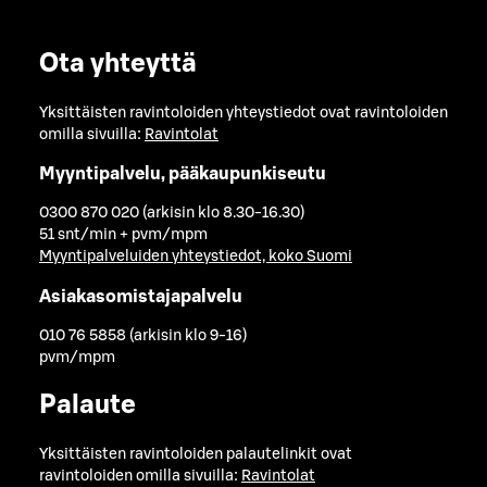
Ota yhteyttä
Yksittäisten ravintoloiden yhteystiedot ovat ravintoloiden
omilla sivuilla:
Ravintolat
Myyntipalvelu, pääkaupunkiseutu
0300 870 020 (arkisin klo 8.30-16.30)
51 snt/min + pvm/mpm
Myyntipalveluiden yhteystiedot, koko Suomi
Asiakasomistajapalvelu
010 76 5858 (arkisin klo 9-16)
pvm/mpm
Palaute
Yksittäisten ravintoloiden palautelinkit ovat
ravintoloiden omilla sivuilla:
Ravintolat