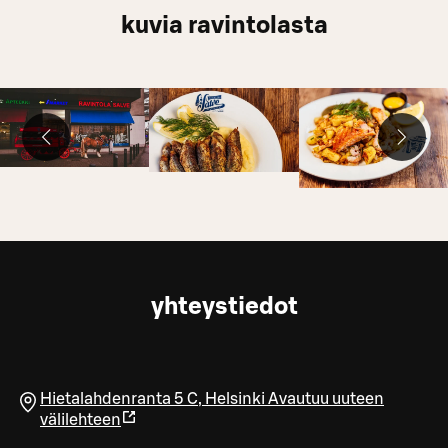
kuvia ravintolasta
yhteystiedot
Hietalahdenranta 5 C
,
Helsinki
Avautuu uuteen
välilehteen