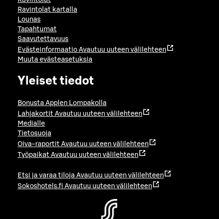
Ravintolat kartalla
Lounas
Tapahtumat
Saavutettavuus
Evästeinformaatio
Avautuu uuteen välilehteen
Muuta evästeasetuksia
Yleiset tiedot
Bonusta Applen Lompakolla
Lahjakortit
Avautuu uuteen välilehteen
Medialle
Tietosuoja
Oiva-raportit
Avautuu uuteen välilehteen
Työpaikat
Avautuu uuteen välilehteen
Etsi ja varaa tiloja
Avautuu uuteen välilehteen
Sokoshotels.fi
Avautuu uuteen välilehteen