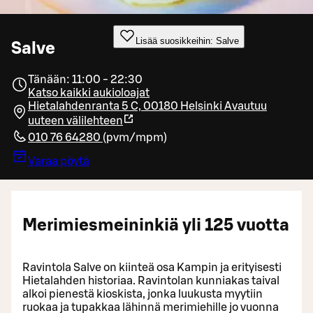
Lisää suosikkeihin: Salve
Salve
Tänään: 11:00 - 22:30
Katso kaikki aukioloajat
Hietalahdenranta 5 C, 00180 Helsinki
Avautuu
uuteen välilehteen
010 76 64280
(
pvm/mpm
)
Varaa pöytä
Merimiesmeininkiä yli 125 vuotta
Ravintola Salve on kiinteä osa Kampin ja erityisesti
Hietalahden historiaa. Ravintolan kunniakas taival
alkoi pienestä kioskista, jonka luukusta myytiin
ruokaa ja tupakkaa lähinnä merimiehille jo vuonna