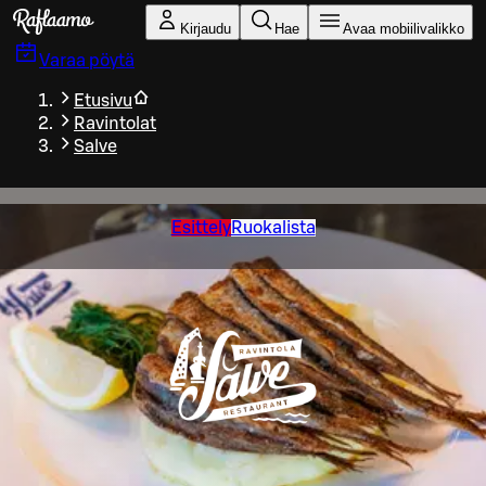
Siirry pääsisältöön
Kirjaudu
Hae
Avaa mobiilivalikko
Varaa pöytä
Etusivu
Ravintolat
Salve
Esittely
Ruokalista