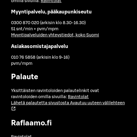
omilla sivuilla:
Ravintolat
Myyntipalvelu, pääkaupunkiseutu
0300 870 020 (arkisin klo 8.30-16.30)
51 snt/min + pvm/mpm
Myyntipalveluiden yhteystiedot, koko Suomi
Asiakasomistajapalvelu
010 76 5858 (arkisin klo 9-16)
pvm/mpm
Palaute
Yksittäisten ravintoloiden palautelinkit ovat
ravintoloiden omilla sivuilla:
Ravintolat
Lähetä palautetta sivustosta
Avautuu uuteen välilehteen
Raflaamo.fi
Ravintolat