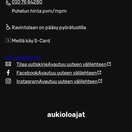
010 76 64280
Puhelun hinta pvm/mpm
Ravintolaan on pääsy pyörätuolilla
Meillä käy S-Card
Anna palautetta
Tilaa uutiskirje
Avautuu uuteen välilehteen
Facebook
Avautuu uuteen välilehteen
Instagram
Avautuu uuteen välilehteen
aukioloajat