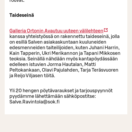
rouvat.
Taideseinä
Galleria Ortonin
Avautuu uuteen välilehteen
kanssa yhteistyössä on rakennettu taideseinä, jolla
on esillä Salven asiakaskuntaan kuuluneiden
edesmenneiden taiteilijoiden, kuten Juhani Harrin,
Kain Tapperin, Ukri Merikannon ja Tapani Mikkosen
teoksia. Seinällä nähdään myös kantapöydässään
edelleen istuvien Jorma Hautalan, Matti
Peltokankaan, Olavi Pajulahden, Tarja Teräsvuoren
ja Reijo Viljasen töitä.
Yli 20 hengen pöytävaraukset ja tarjouspyynnöt
pyydämme lähettämään sähköpostitse:
Salve.Ravintola@sok.fi