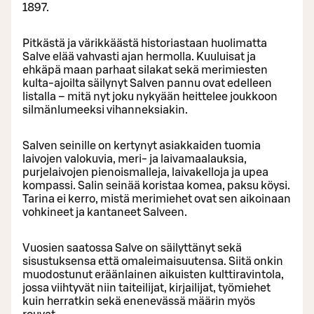
1897.
Pitkästä ja värikkäästä historiastaan huolimatta
Salve elää vahvasti ajan hermolla. Kuuluisat ja
ehkäpä maan parhaat silakat sekä merimiesten
kulta-ajoilta säilynyt Salven pannu ovat edelleen
listalla – mitä nyt joku nykyään heittelee joukkoon
silmänlumeeksi vihanneksiakin.
Salven seinille on kertynyt asiakkaiden tuomia
laivojen valokuvia, meri- ja laivamaalauksia,
purjelaivojen pienoismalleja, laivakelloja ja upea
kompassi. Salin seinää koristaa komea, paksu köysi.
Tarina ei kerro, mistä merimiehet ovat sen aikoinaan
vohkineet ja kantaneet Salveen.
Vuosien saatossa Salve on säilyttänyt sekä
sisustuksensa että omaleimaisuutensa. Siitä onkin
muodostunut eräänlainen aikuisten kulttiravintola,
jossa viihtyvät niin taiteilijat, kirjailijat, työmiehet
kuin herratkin sekä enenevässä määrin myös