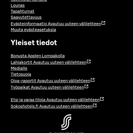
Lounas
Tapahtumat
Saavutettavuus
Evästeinformaatio
Avautuu uuteen välilehteen
Muuta evästeasetuksia
Yleiset tiedot
Bonusta Applen Lompakolla
Lahjakortit
Avautuu uuteen välilehteen
Medialle
Tietosuoja
Oiva-raportit
Avautuu uuteen välilehteen
Työpaikat
Avautuu uuteen välilehteen
Etsi ja varaa tiloja
Avautuu uuteen välilehteen
Sokoshotels.fi
Avautuu uuteen välilehteen