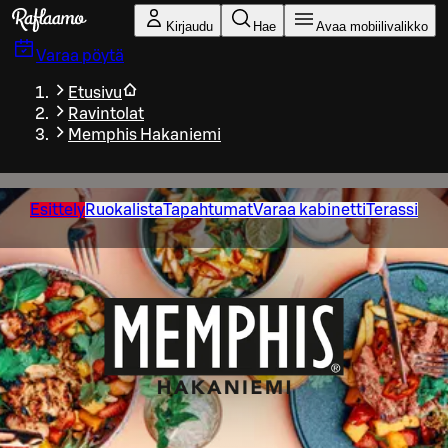
Siirry pääsisältöön
Kirjaudu
Hae
Avaa mobiilivalikko
Varaa pöytä
Etusivu
Ravintolat
Memphis Hakaniemi
Esittely
Ruokalista
Tapahtumat
Varaa kabinetti
Terassi