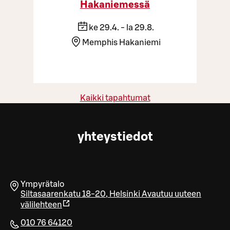
Hakaniemessä
ke 29.4. - la 29.8.
Memphis Hakaniemi
Kaikki tapahtumat
yhteystiedot
Ympyrätalo
Siltasaarenkatu 18-20
,
Helsinki
Avautuu uuteen
välilehteen
010 76 64120