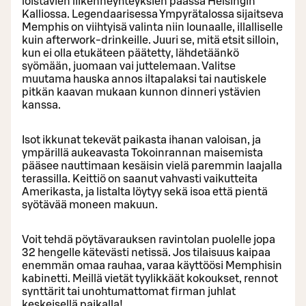
loistavien liikenneyhteyksien päässä Helsingin
Kalliossa. Legendaarisessa Ympyrätalossa sijaitseva
Memphis on viihtyisä valinta niin lounaalle, illalliselle
kuin afterwork-drinkeille. Juuri se, mitä etsit silloin,
kun ei olla etukäteen päätetty, lähdetäänkö
syömään, juomaan vai juttelemaan. Valitse
muutama hauska annos iltapalaksi tai nautiskele
pitkän kaavan mukaan kunnon dinneri ystävien
kanssa.
Isot ikkunat tekevät paikasta ihanan valoisan, ja
ympärillä aukeavasta Tokoinrannan maisemista
pääsee nauttimaan kesäisin vielä paremmin laajalla
terassilla. Keittiö on saanut vahvasti vaikutteita
Amerikasta, ja listalta löytyy sekä isoa että pientä
syötävää moneen makuun.
Voit tehdä pöytävarauksen ravintolan puolelle jopa
32 hengelle kätevästi netissä. Jos tilaisuus kaipaa
enemmän omaa rauhaa, varaa käyttöösi Memphisin
kabinetti. Meillä vietät tyylikkäät kokoukset, rennot
synttärit tai unohtumattomat firman juhlat
keskeisellä paikalla!