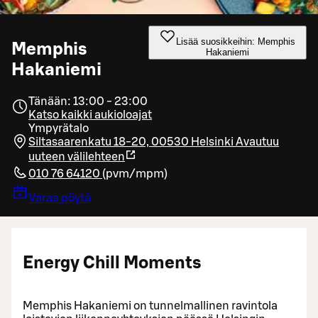
Lisää suosikkeihin: Memphis
Memphis
Hakaniemi
Hakaniemi
Tänään: 13:00 - 23:00
Katso kaikki aukioloajat
Ympyrätalo
Siltasaarenkatu 18-20, 00530 Helsinki
Avautuu
uuteen välilehteen
010 76 64120
(
pvm/mpm
)
Varaa pöytä
Energy Chill Moments
Memphis Hakaniemi on tunnelmallinen ravintola