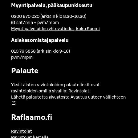
Myyntipalvelu, pääkaupunkiseutu
0300 870 020 (arkisin klo 8.30-16.30)
51 snt/min + pvm/mpm
Myyntipalveluiden yhteystiedot, koko Suomi
Asiakasomistajapalvelu
010 76 5858 (arkisin klo 9-16)
pvm/mpm
Palaute
Yksittäisten ravintoloiden palautelinkit ovat
ravintoloiden omilla sivuilla:
Ravintolat
Lähetä palautetta sivustosta
Avautuu uuteen välilehteen
Raflaamo.fi
Ravintolat
Ravintolat kartalla