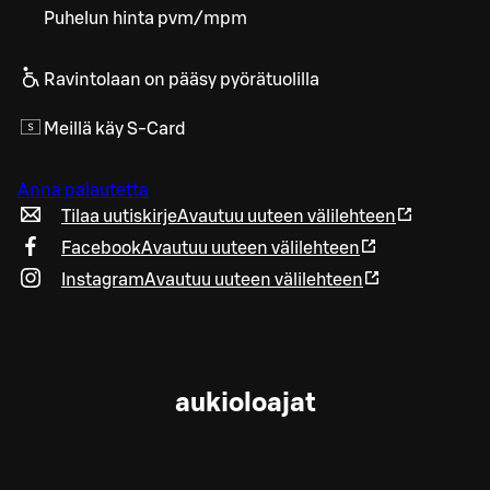
Puhelun hinta pvm/mpm
Ravintolaan on pääsy pyörätuolilla
Meillä käy S-Card
Anna palautetta
Tilaa uutiskirje
Avautuu uuteen välilehteen
Facebook
Avautuu uuteen välilehteen
Instagram
Avautuu uuteen välilehteen
aukioloajat