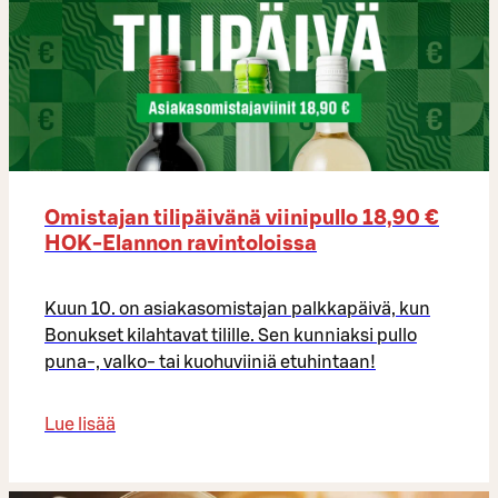
Omistajan tilipäivänä viinipullo 18,90 €
HOK-Elannon ravintoloissa
Kuun 10. on asiakasomistajan palkkapäivä, kun
Bonukset kilahtavat tilille. Sen kunniaksi pullo
puna-, valko- tai kuohuviiniä etuhintaan!
Lue lisää