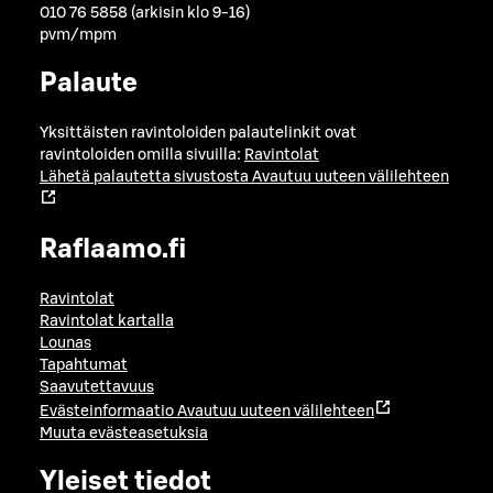
010 76 5858 (arkisin klo 9-16)
pvm/mpm
Palaute
Yksittäisten ravintoloiden palautelinkit ovat
ravintoloiden omilla sivuilla:
Ravintolat
Lähetä palautetta sivustosta
Avautuu uuteen välilehteen
Raflaamo.fi
Ravintolat
Ravintolat kartalla
Lounas
Tapahtumat
Saavutettavuus
Evästeinformaatio
Avautuu uuteen välilehteen
Muuta evästeasetuksia
Yleiset tiedot