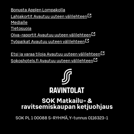
Bonusta Applen Lompakolla
Lahjakortit
Avautuu uuteen välilehteen
Medialle
Tietosuoja
Oiva-raportit
Avautuu uuteen välilehteen
Työpaikat
Avautuu uuteen välilehteen
Etsi ja varaa tiloja
Avautuu uuteen välilehteen
Sokoshotels.fi
Avautuu uuteen välilehteen
SOK Matkailu- &
ravitsemiskaupan ketjuohjaus
SOK PL 1 00088 S-RYHMÄ
,
Y-tunnus 0116323-1