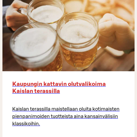
Kaupungin kattavin olutvalikoima
Kaislan terassilla
Kaislan terassilla maistellaan oluita kotimaisten
pienpanimoiden tuotteista aina kansainvälisiin
klassikoihin.