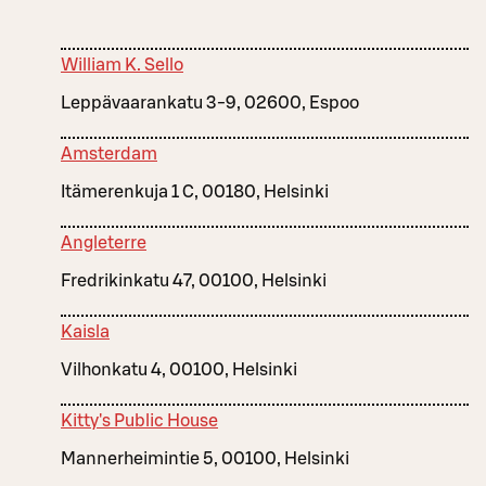
William K. Sello
Leppävaarankatu 3-9, 02600, Espoo
Amsterdam
Itämerenkuja 1 C, 00180, Helsinki
Angleterre
Fredrikinkatu 47, 00100, Helsinki
Kaisla
Vilhonkatu 4, 00100, Helsinki
Kitty's Public House
Mannerheimintie 5, 00100, Helsinki