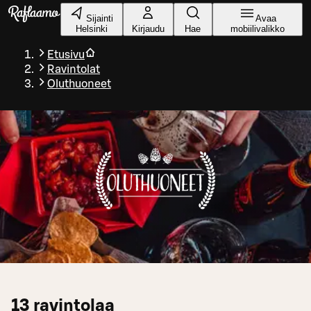
Siirry pääsisältöön
Sijainti
Avaa
Helsinki
Kirjaudu
Hae
mobiilivalikko
Etusivu
Ravintolat
Oluthuoneet
13
ravintolaa