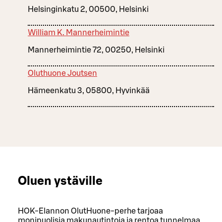
Helsinginkatu 2, 00500, Helsinki
William K. Mannerheimintie
Mannerheimintie 72, 00250, Helsinki
Oluthuone Joutsen
Hämeenkatu 3, 05800, Hyvinkää
Oluen ystäville
HOK-Elannon OlutHuone-perhe tarjoaa
monipuolisia makunautintoja ja rentoa tunnelmaa.