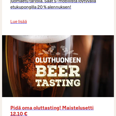
juomaetu tarjolla. Saat S-mobiilista löytyvällä
etukupongilla 20 % alennuksen!
Lue lisää
Pidä oma oluttasting! Maistelusetti
12,10 €