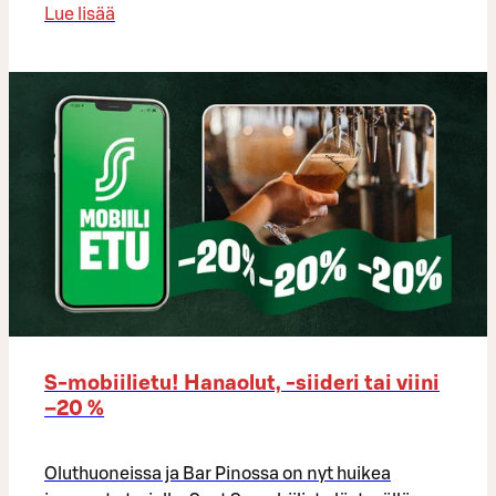
Lue lisää
S-mobiilietu! Hanaolut, -siideri tai viini
–20 %
Oluthuoneissa ja Bar Pinossa on nyt huikea