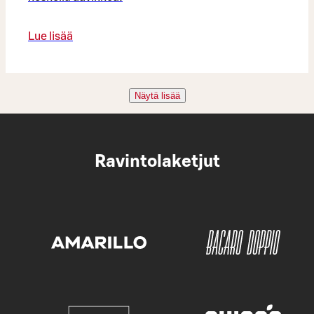
Lue lisää
Näytä lisää
Ravintolaketjut