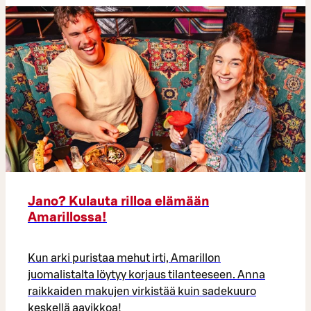
Jano? Kulauta rilloa elämään
Amarillossa!
Kun arki puristaa mehut irti, Amarillon
juomalistalta löytyy korjaus tilanteeseen. Anna
raikkaiden makujen virkistää kuin sadekuuro
keskellä aavikkoa!