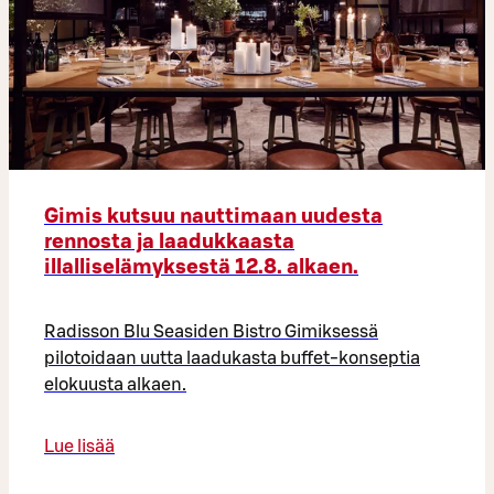
Gimis kutsuu nauttimaan uudesta
rennosta ja laadukkaasta
illalliselämyksestä 12.8. alkaen.
Radisson Blu Seasiden Bistro Gimiksessä
pilotoidaan uutta laadukasta buffet-konseptia
elokuusta alkaen.
Lue lisää