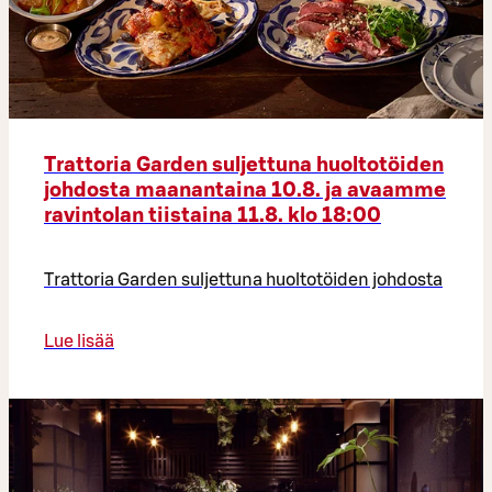
Trattoria Garden suljettuna huoltotöiden
johdosta maanantaina 10.8. ja avaamme
ravintolan tiistaina 11.8. klo 18:00
Trattoria Garden suljettuna huoltotöiden johdosta
Lue lisää