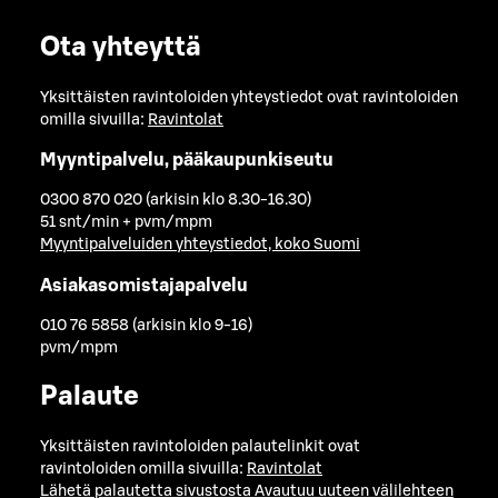
Ota yhteyttä
Yksittäisten ravintoloiden yhteystiedot ovat ravintoloiden
omilla sivuilla:
Ravintolat
Myyntipalvelu, pääkaupunkiseutu
0300 870 020 (arkisin klo 8.30-16.30)
51 snt/min + pvm/mpm
Myyntipalveluiden yhteystiedot, koko Suomi
Asiakasomistajapalvelu
010 76 5858 (arkisin klo 9-16)
pvm/mpm
Palaute
Yksittäisten ravintoloiden palautelinkit ovat
ravintoloiden omilla sivuilla:
Ravintolat
Lähetä palautetta sivustosta
Avautuu uuteen välilehteen