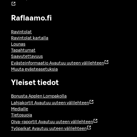
Raflaamo.fi
Ravintolat
Ravintolat kartalla
Lounas
Tapahtumat
Saavutettavuus
Evästeinformaatio
Avautuu uuteen välilehteen
Muuta evästeasetuksia
Yleiset tiedot
Bonusta Applen Lompakolla
Lahjakortit
Avautuu uuteen välilehteen
Medialle
Tietosuoja
Oiva-raportit
Avautuu uuteen välilehteen
Työpaikat
Avautuu uuteen välilehteen