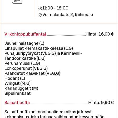
11:00 - 18:00
Voimalankatu 2,
Riihimäki
Viikonloppubuffantai
Hinta:
16,90 €
Jauhelihalasagne (L)
Lihapullat Kermakastikkeessa (L,G)
Punajuuripyörykät (VEG,G) ja Kermaviili-
Tandoorikastike (L,G)
Perunamuusi (L,G)
Lohkoperunat (VEG,G)
Paahdetut Kasvikset (VEG,G)
Hodarit (L)
Wingsit (M,G)
Kananuggetit (M)
Sipulirenkaat
Salaattibuffa
Hinta:
9,90 €
Salaattibuffa on monipuolinen raikas ja kevyt
kokonaisuus, joka tarjoaa vaihtoehdon kevyempään