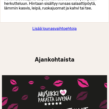
herkutteluun. Hintaan sisältyy runsas salaattipöytä,
lämmin kasvis, leipä, ruokajuomat ja kahvi tai tee.
Lisää lounasvaihtoehtoja
Ajankohtaista