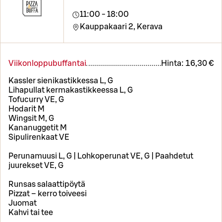
11:00 - 18:00
Kauppakaari 2,
Kerava
Viikonloppubuffantai
Hinta:
16,30 €
Kassler sienikastikkessa L, G
Lihapullat kermakastikkeessa L, G
Tofucurry VE, G
Hodarit M
Wingsit M, G
Kananuggetit M
Sipulirenkaat VE
Perunamuusi L, G | Lohkoperunat VE, G | Paahdetut
juurekset VE, G
Runsas salaattipöytä
Pizzat – kerro toiveesi
Juomat
Kahvi tai tee