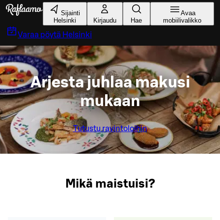
Siirry pääsisältöön
Sijainti
Avaa
Helsinki
Kirjaudu
Hae
mobiilivalikko
Varaa pöytä
Helsinki
Arjesta juhlaa makusi
mukaan
Tutustu ravintoloihin
Mikä maistuisi?