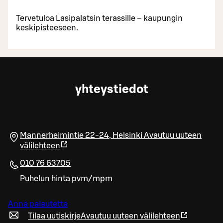
Tervetuloa Lasipalatsin terassille – kaupungin
keskipisteeseen.
yhteystiedot
Mannerheimintie 22-24
,
Helsinki
Avautuu uuteen
välilehteen
010 76 63705
Puhelun hinta pvm/mpm
Anna palautetta
Tilaa uutiskirje
Avautuu uuteen välilehteen