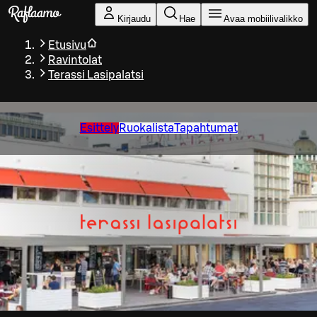
Siirry pääsisältöön
Kirjaudu
Hae
Avaa mobiilivalikko
Etusivu
Ravintolat
Terassi Lasipalatsi
Esittely
Ruokalista
Tapahtumat