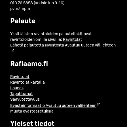
010 76 5858 (arkisin klo 9-16)
pvm/mpm
Palaute
Yksittäisten ravintoloiden palautelinkit ovat
ravintoloiden omilla sivuilla:
Ravintolat
Lähetä palautetta sivustosta
Avautuu uuteen välilehteen
Raflaamo.fi
Ravintolat
Ravintolat kartalla
Lounas
Tapahtumat
Saavutettavuus
Evästeinformaatio
Avautuu uuteen välilehteen
Muuta evästeasetuksia
Yleiset tiedot