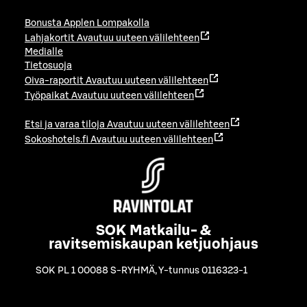
Bonusta Applen Lompakolla
Lahjakortit
Avautuu uuteen välilehteen
Medialle
Tietosuoja
Oiva-raportit
Avautuu uuteen välilehteen
Työpaikat
Avautuu uuteen välilehteen
Etsi ja varaa tiloja
Avautuu uuteen välilehteen
Sokoshotels.fi
Avautuu uuteen välilehteen
SOK Matkailu- &
ravitsemiskaupan ketjuohjaus
SOK PL 1 00088 S-RYHMÄ
,
Y-tunnus 0116323-1