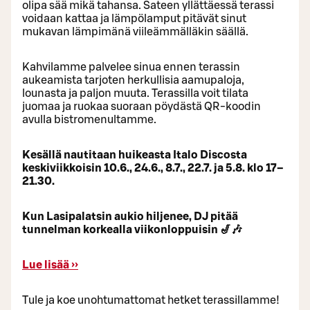
olipa sää mikä tahansa. Sateen yllättäessä terassi
voidaan kattaa ja lämpölamput pitävät sinut
mukavan lämpimänä viileämmälläkin säällä.
Kahvilamme palvelee sinua ennen terassin
aukeamista tarjoten herkullisia aamupaloja,
lounasta ja paljon muuta. Terassilla voit tilata
juomaa ja ruokaa suoraan pöydästä QR-koodin
avulla bistromenultamme.
Kesällä nautitaan huikeasta Italo Discosta
keskiviikkoisin 10.6., 24.6., 8.7., 22.7. ja 5.8. klo 17–
21.30.
Kun Lasipalatsin aukio hiljenee, DJ pitää
tunnelman korkealla viikonloppuisin 🎷🎶
Lue lisää ››
Tule ja koe unohtumattomat hetket terassillamme!