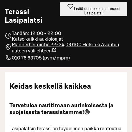
Lisää suosikkeihin: Terassi
Terassi
Lasipalatsi
Lasipalatsi
Tänään: 12:00 - 22:00
Katso kaikki aukioloajat
Mannerheimintie 22-24, 00100 Helsinki
Avautuu
uuteen välilehteen
010 76 63705
(
pvm/mpm
)
Keidas keskellä kaikkea
Tervetuloa nauttimaan aurinkoisesta ja
suojaisasta terassistamme!🌞
Lasipalatsin terassi on täydellinen paikka rentoutua,