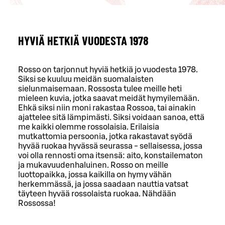
HYVIÄ HETKIÄ VUODESTA 1978
Rosso on tarjonnut hyviä hetkiä jo vuodesta 1978.
Siksi se kuuluu meidän suomalaisten
sielunmaisemaan. Rossosta tulee meille heti
mieleen kuvia, jotka saavat meidät hymyilemään.
Ehkä siksi niin moni rakastaa Rossoa, tai ainakin
ajattelee sitä lämpimästi. Siksi voidaan sanoa, että
me kaikki olemme rossolaisia. Erilaisia
mutkattomia persoonia, jotka rakastavat syödä
hyvää ruokaa hyvässä seurassa - sellaisessa, jossa
voi olla rennosti oma itsensä: aito, konstailematon
ja mukavuudenhaluinen. Rosso on meille
luottopaikka, jossa kaikilla on hymy vähän
herkemmässä, ja jossa saadaan nauttia vatsat
täyteen hyvää rossolaista ruokaa. Nähdään
Rossossa!