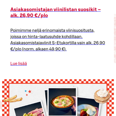
Asiakasomistajan viinilistan suosikit –
alk. 26,90 €/plo​
Poimimme neljä erinomaista viinisuositusta,
joissa on hinta-laatusuhde kohdillaan.
Asiakasomistajaviinit S-Etukortilla vain alk. 26,90
€/plo (norm. alkaen 49,90 €).
Lue lisää