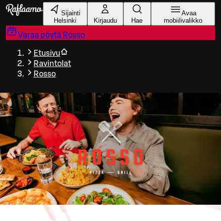
Siirry pääsisältöön
Sijainti
Avaa
Helsinki
Kirjaudu
Hae
mobiilivalikko
Varaa pöytä
Rosso
Etusivu
Ravintolat
Rosso