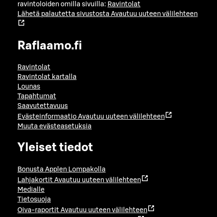
ravintoloiden omilla sivuilla:
Ravintolat
Lähetä palautetta sivustosta
Avautuu uuteen välilehteen
Raflaamo.fi
Ravintolat
Ravintolat kartalla
Lounas
Tapahtumat
Saavutettavuus
Evästeinformaatio
Avautuu uuteen välilehteen
Muuta evästeasetuksia
Yleiset tiedot
Bonusta Applen Lompakolla
Lahjakortit
Avautuu uuteen välilehteen
Medialle
Tietosuoja
Oiva-raportit
Avautuu uuteen välilehteen