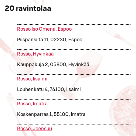
20
ravintolaa
Rosso Iso Omena, Espoo
Piispansilta 11, 02230, Espoo
Rosso, Hyvinkää
Kauppakuja 2, 05800, Hyvinkää
Rosso, Iisalmi
Louhenkatu 4, 74100, Iisalmi
Rosso, Imatra
Koskenparras 1, 55100, Imatra
Rosso, Joensuu