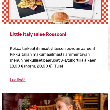
Little Italy tulee Rossoon!
Kokoa tärkeät ihmiset yhteisen pöydän ääreen!
Pikku Italian makumaailmasta ammentavan
menun herkulliset pääruoat S-Etukortilla alkaen
18,90 € (norm. 20,90 €). Tule!
Lue lisää