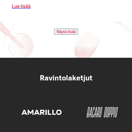
Lue lisää
Näytä lisää
Ravintolaketjut