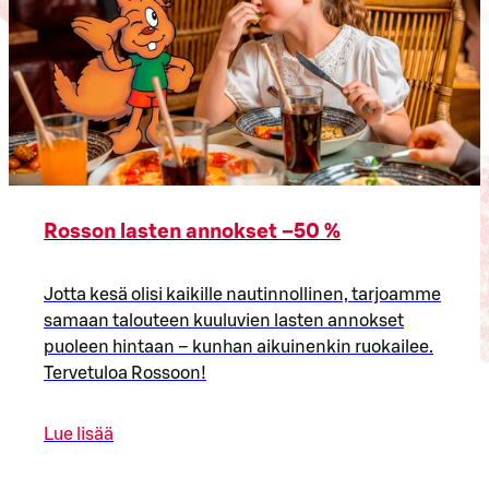
Rosson lasten annokset –50 %
Jotta kesä olisi kaikille nautinnollinen, tarjoamme
samaan talouteen kuuluvien lasten annokset
puoleen hintaan – kunhan aikuinenkin ruokailee.
Tervetuloa Rossoon!
Lue lisää