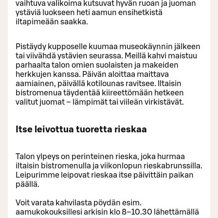
vaihtuva valikoima kutsuvat hyvän ruoan ja juoman
ystäviä luokseen heti aamun ensihetkistä
iltapimeään saakka.
Pistäydy kupposelle kuumaa museokäynnin jälkeen
tai viivähdä ystävien seurassa. Meillä kahvi maistuu
parhaalta talon omien suolaisten ja makeiden
herkkujen kanssa. Päivän aloittaa maittava
aamiainen, päivällä kotilounas ravitsee. Iltaisin
bistromenua täydentää kiireettömään hetkeen
valitut juomat – lämpimät tai viileän virkistävät.
Itse leivottua tuoretta rieskaa
Talon ylpeys on perinteinen rieska, joka hurmaa
iltaisin bistromenulla ja viikonlopun rieskabrunssilla.
Leipurimme leipovat rieskaa itse päivittäin paikan
päällä.
Voit varata kahvilasta pöydän esim.
aamukokouksillesi arkisin klo 8–10.30 lähettämällä