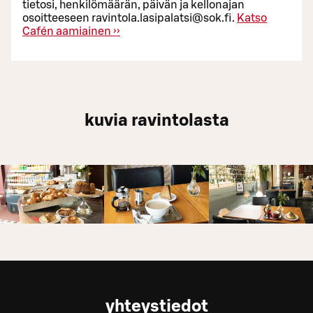
tietosi, henkilömäärän, päivän ja kellonajan
osoitteeseen ravintola.lasipalatsi@sok.fi.
Katso
Cafén aamiainen ››
kuvia ravintolasta
yhteystiedot