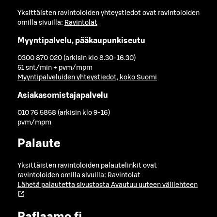
Yksittäisten ravintoloiden yhteystiedot ovat ravintoloiden
omilla sivuilla:
Ravintolat
Myyntipalvelu, pääkaupunkiseutu
0300 870 020 (arkisin klo 8.30-16.30)
51 snt/min + pvm/mpm
Myyntipalveluiden yhteystiedot, koko Suomi
Asiakasomistajapalvelu
010 76 5858 (arkisin klo 9-16)
pvm/mpm
Palaute
Yksittäisten ravintoloiden palautelinkit ovat
ravintoloiden omilla sivuilla:
Ravintolat
Lähetä palautetta sivustosta
Avautuu uuteen välilehteen
Raflaamo.fi