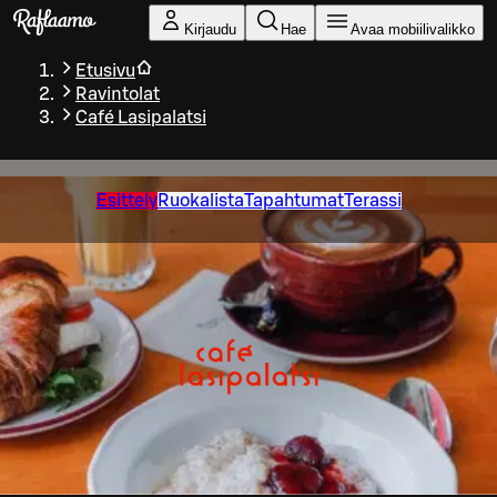
Siirry pääsisältöön
Kirjaudu
Hae
Avaa mobiilivalikko
Etusivu
Ravintolat
Café Lasipalatsi
Esittely
Ruokalista
Tapahtumat
Terassi