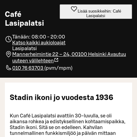
Lisää suosikkeihin: Café
Café
Lasipalatsi
Lasipalatsi
Tänään: 08:00 - 20:00
Katso kaikki aukioloajat
Lasipalatsi
Mannerheimintie 22 – 24, 00100 Helsinki
Avautuu
uuteen välilehteen
010 76 63703
(
pvm/mpm
)
Stadin ikoni jo vuodesta 1936
Kun Café Lasipalatsi avattiin 30-luvulla, se oli
aikansa rohkea ja edistyksellinen kohtaamispaikka,
Stadin ikoni. Sitä se on edelleen. Kahvilan
tunnelmallinen funkkismiljöö ja päivän mittaan