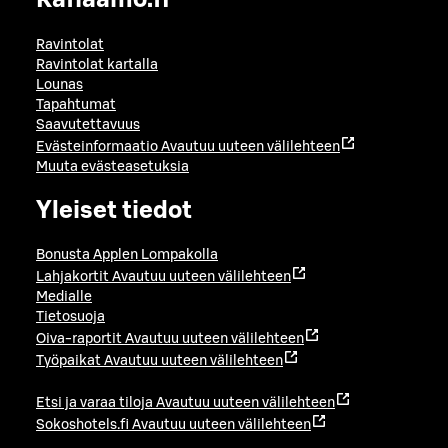
Ravintolat
Ravintolat kartalla
Lounas
Tapahtumat
Saavutettavuus
Evästeinformaatio
Avautuu uuteen välilehteen
Muuta evästeasetuksia
Yleiset tiedot
Bonusta Applen Lompakolla
Lahjakortit
Avautuu uuteen välilehteen
Medialle
Tietosuoja
Oiva-raportit
Avautuu uuteen välilehteen
Työpaikat
Avautuu uuteen välilehteen
Etsi ja varaa tiloja
Avautuu uuteen välilehteen
Sokoshotels.fi
Avautuu uuteen välilehteen