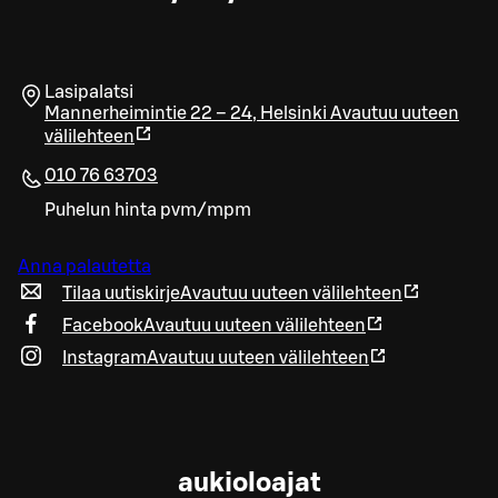
Lasipalatsi
Mannerheimintie 22 – 24
,
Helsinki
Avautuu uuteen
välilehteen
010 76 63703
Puhelun hinta pvm/mpm
Anna palautetta
Tilaa uutiskirje
Avautuu uuteen välilehteen
Facebook
Avautuu uuteen välilehteen
Instagram
Avautuu uuteen välilehteen
aukioloajat