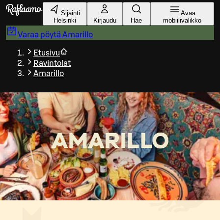
Siirry pääsisältöön
Sijainti
Avaa
Helsinki
Kirjaudu
Hae
mobiilivalikko
Varaa pöytä
Amarillo
Etusivu
Ravintolat
Amarillo