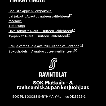
Yleiset tiedot
Bonusta Applen Lompakolla
Lahjakortit
Avautuu uuteen välilehteen
Medialle
Tietosuoja
Oiva-raportit
Avautuu uuteen välilehteen
Työpaikat
Avautuu uuteen välilehteen
Etsi ja varaa tiloja
Avautuu uuteen välilehteen
Sokoshotels.fi
Avautuu uuteen välilehteen
SOK Matkailu- &
ravitsemiskaupan ketjuohjaus
SOK PL 1 00088 S-RYHMÄ
,
Y-tunnus 0116323-1