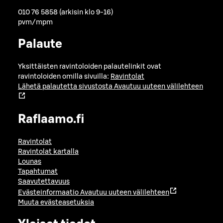
010 76 5858 (arkisin klo 9-16)
pvm/mpm
Palaute
Yksittäisten ravintoloiden palautelinkit ovat
ravintoloiden omilla sivuilla:
Ravintolat
Lähetä palautetta sivustosta
Avautuu uuteen välilehteen
Raflaamo.fi
Ravintolat
Ravintolat kartalla
Lounas
Tapahtumat
Saavutettavuus
Evästeinformaatio
Avautuu uuteen välilehteen
Muuta evästeasetuksia