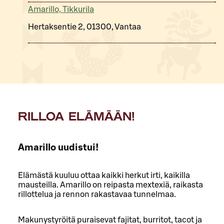
Amarillo, Tikkurila
Hertaksentie 2, 01300, Vantaa
RILLOA ELÄMÄÄN!
Amarillo uudistui!
Elämästä kuuluu ottaa kaikki herkut irti, kaikilla
mausteilla. Amarillo on reipasta mextexiä, raikasta
rillottelua ja rennon rakastavaa tunnelmaa.
Makunystyröitä puraisevat fajitat, burritot, tacot ja