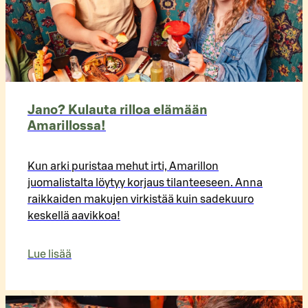
Jano? Kulauta rilloa elämään
Amarillossa!
Kun arki puristaa mehut irti, Amarillon
juomalistalta löytyy korjaus tilanteeseen. Anna
raikkaiden makujen virkistää kuin sadekuuro
keskellä aavikkoa!
Lue lisää