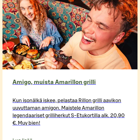
Amigo, muista Amarillon grilli
Kun isonälkä iskee, pelastaa Rillon grilli aavikon
uuvuttaman amigon. Maistele Amarillon
legendaariset grilliherkut S-Etukortilla alk. 20,90
€. Muy bien!