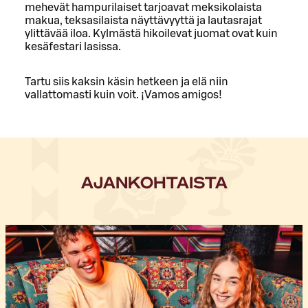
mehevät hampurilaiset tarjoavat meksikolaista
makua, teksasilaista näyttävyyttä ja lautasrajat
ylittävää iloa. Kylmästä hikoilevat juomat ovat kuin
kesäfestari lasissa.
Tartu siis kaksin käsin hetkeen ja elä niin
vallattomasti kuin voit. ¡Vamos amigos!
AJANKOHTAISTA