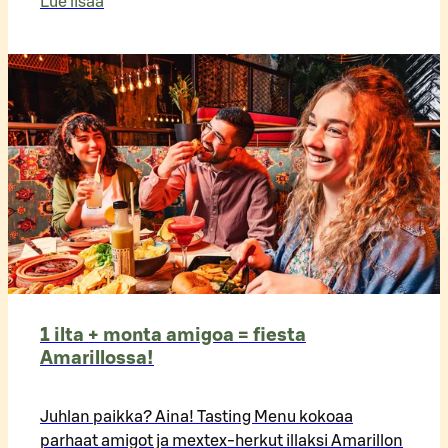
Lue lisää
1 ilta + monta amigoa = fiesta
Amarillossa!
Juhlan paikka? Aina! Tasting Menu kokoaa
parhaat amigot ja mextex-herkut illaksi Amarillon