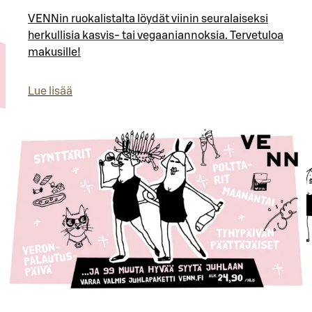
VENNin ruokalistalta löydät viinin seuralaiseksi
herkullisia kasvis- tai vegaaniannoksia. Tervetuloa
makusille!
Lue lisää