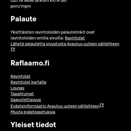
010 76 5858 (arkisin klo 9-16)
pvm/mpm
Palaute
Yksittäisten ravintoloiden palautelinkit ovat
ravintoloiden omilla sivuilla:
Ravintolat
Lähetä palautetta sivustosta
Avautuu uuteen välilehteen
Raflaamo.fi
Ravintolat
Ravintolat kartalla
Lounas
Tapahtumat
Saavutettavuus
Evästeinformaatio
Avautuu uuteen välilehteen
Muuta evästeasetuksia
Yleiset tiedot