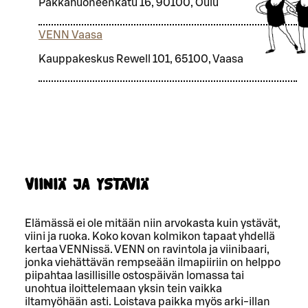
Pakkahuoneenkatu 16, 90100, Oulu
VENN Vaasa
Kauppakeskus Rewell 101, 65100, Vaasa
VIINIÄ JA YSTÄVIÄ
Elämässä ei ole mitään niin arvokasta kuin ystävät,
viini ja ruoka. Koko kovan kolmikon tapaat yhdellä
kertaa VENNissä. VENN on ravintola ja viinibaari,
jonka viehättävän rempseään ilmapiiriin on helppo
piipahtaa lasillisille ostospäivän lomassa tai
unohtua iloittelemaan yksin tein vaikka
iltamyöhään asti. Loistava paikka myös arki-illan