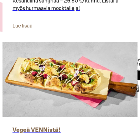
Kesähulina sangriaa – 26,50 €/kannu. Listalla
myös hurmaavia mocktaileja!
Lue lisää
Vegeä VENNistä!