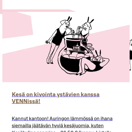
Kesä on kivointa ystävien kanssa
VENNissä!
Kannut kantoon! Auringon lämmössä on ihana
siemailla jäätävän hyviä kesäjuomia, kuten