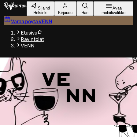
Siirry pääsisältöön
Sijainti
Avaa
Helsinki
Kirjaudu
Hae
mobiilivalikko
Varaa pöytä
VENN
Etusivu
Ravintolat
VENN