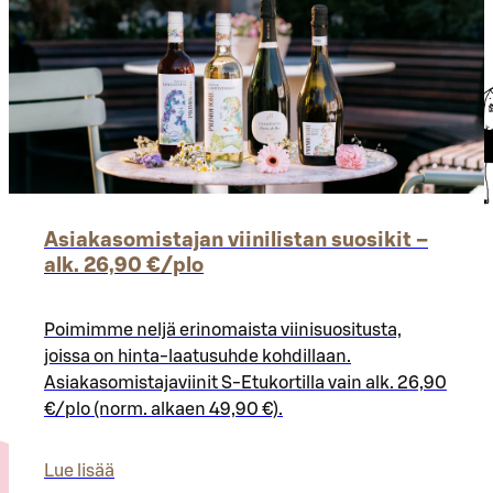
Asiakasomistajan viinilistan suosikit –
alk. 26,90 €/plo​
Poimimme neljä erinomaista viinisuositusta,
joissa on hinta-laatusuhde kohdillaan.
Asiakasomistajaviinit S-Etukortilla vain alk. 26,90
€/plo (norm. alkaen 49,90 €).
Lue lisää