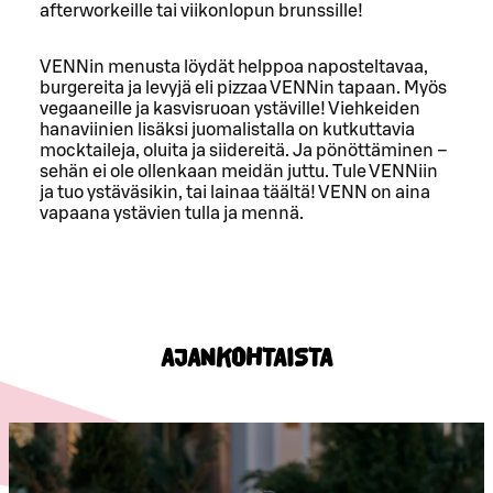
afterworkeille tai viikonlopun brunssille!
VENNin menusta löydät helppoa naposteltavaa,
burgereita ja levyjä eli pizzaa VENNin tapaan. Myös
vegaaneille ja kasvisruoan ystäville! Viehkeiden
hanaviinien lisäksi juomalistalla on kutkuttavia
mocktaileja, oluita ja siidereitä. Ja pönöttäminen –
sehän ei ole ollenkaan meidän juttu. Tule VENNiin
ja tuo ystäväsikin, tai lainaa täältä! VENN on aina
vapaana ystävien tulla ja mennä.
AJANKOHTAISTA