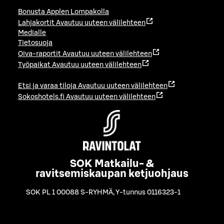
Bonusta Applen Lompakolla
Lahjakortit
Avautuu uuteen välilehteen
Medialle
Tietosuoja
Oiva-raportit
Avautuu uuteen välilehteen
Työpaikat
Avautuu uuteen välilehteen
Etsi ja varaa tiloja
Avautuu uuteen välilehteen
Sokoshotels.fi
Avautuu uuteen välilehteen
SOK Matkailu- &
ravitsemiskaupan ketjuohjaus
SOK PL 1 00088 S-RYHMÄ
,
Y-tunnus 0116323-1