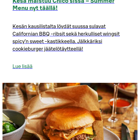
Kesä maistuu Chico'sissa – Summer
Menu nyt täällä!
Kesän kausilistalta löydät suussa sulavat
Californian BBQ -ribsit sekä herkulliset wingsit
spicy’n sweet -kastikkeella. Jälkkäriksi
cookieburger jäätelötäytteellä!
Lue lisää