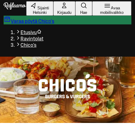
Siirry pääsisältöön
Sijainti
Avaa
Helsinki
Kirjaudu
Hae
mobiilivalikko
Varaa pöytä
Chico's
Etusivu
Ravintolat
Chico's