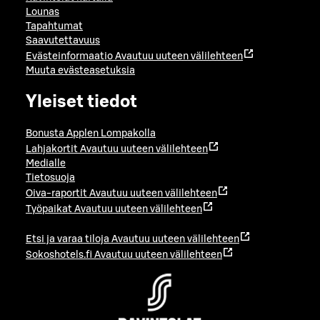
Lounas
Tapahtumat
Saavutettavuus
Evästeinformaatio
Avautuu uuteen välilehteen
Muuta evästeasetuksia
Yleiset tiedot
Bonusta Applen Lompakolla
Lahjakortit
Avautuu uuteen välilehteen
Medialle
Tietosuoja
Oiva-raportit
Avautuu uuteen välilehteen
Työpaikat
Avautuu uuteen välilehteen
Etsi ja varaa tiloja
Avautuu uuteen välilehteen
Sokoshotels.fi
Avautuu uuteen välilehteen