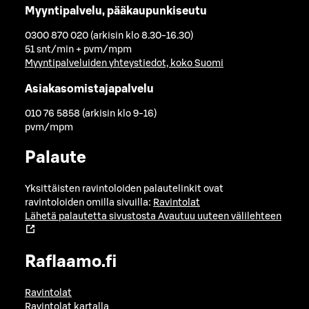
Myyntipalvelu, pääkaupunkiseutu
0300 870 020 (arkisin klo 8.30-16.30)
51 snt/min + pvm/mpm
Myyntipalveluiden yhteystiedot, koko Suomi
Asiakasomistajapalvelu
010 76 5858 (arkisin klo 9-16)
pvm/mpm
Palaute
Yksittäisten ravintoloiden palautelinkit ovat
ravintoloiden omilla sivuilla:
Ravintolat
Lähetä palautetta sivustosta
Avautuu uuteen välilehteen
Raflaamo.fi
Ravintolat
Ravintolat kartalla