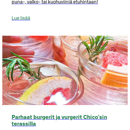
puna-, valko- tai kuohuviiniä etuhintaan!
Lue lisää
Parhaat burgerit ja vurgerit Chico'sin
terassilla