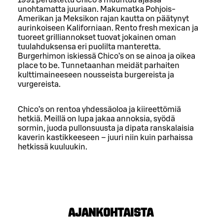
unohtamatta juuriaan. Makumatka Pohjois-
Amerikan ja Meksikon rajan kautta on päätynyt
aurinkoiseen Kaliforniaan. Rento fresh mexican ja
tuoreet grilliannokset tuovat jokainen oman
tuulahduksensa eri puolilta manteretta.
Burgerhimon iskiessä Chico’s on se ainoa ja oikea
place to be. Tunnetaanhan meidät parhaiten
kulttimaineeseen nousseista burgereista ja
vurgereista.
Chico’s on rentoa yhdessäoloa ja kiireettömiä
hetkiä. Meillä on lupa jakaa annoksia, syödä
sormin, juoda pullonsuusta ja dipata ranskalaisia
kaverin kastikkeeseen – juuri niin kuin parhaissa
hetkissä kuuluukin.
AJANKOHTAISTA