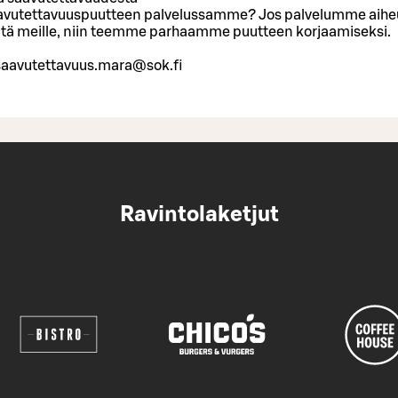
vutettavuuspuutteen palvelussamme? Jos palvelumme aiheut
siitä meille, niin teemme parhaamme puutteen korjaamiseksi.
 saavutettavuus.mara@sok.fi
Ravintolaketjut