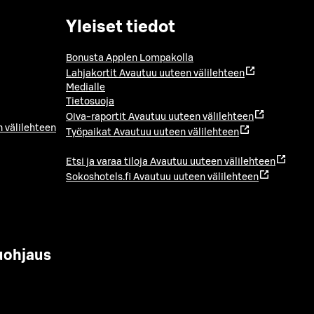
Yleiset tiedot
Bonusta Applen Lompakolla
Lahjakortit
Avautuu uuteen välilehteen
Medialle
Tietosuoja
Oiva-raportit
Avautuu uuteen välilehteen
 välilehteen
Työpaikat
Avautuu uuteen välilehteen
Etsi ja varaa tiloja
Avautuu uuteen välilehteen
Sokoshotels.fi
Avautuu uuteen välilehteen
uohjaus