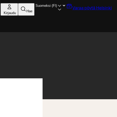
Varaa pöytä
Helsinki
Hae
Kirjaudu