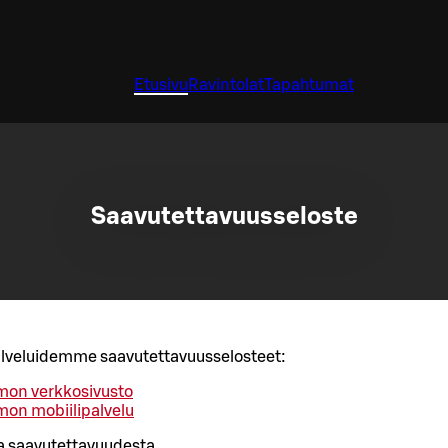
Etusivu
Ravintolat
Tapahtumat
Saavutettavuusseloste
palveluidemme saavutettavuusselosteet:
mon verkkosivusto
mon mobiilipalvelu
a saavutettavuudesta