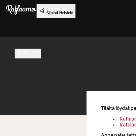
Siirry pääsisältöön
Sijainti
Helsinki
Takaisin
Täältä löydät 
Raflaa
Raflaa
Anna palautett