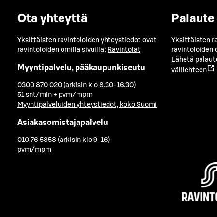
Ota yhteyttä
Palaute
Yksittäisten ravintoloiden yhteystiedot ovat
Yksittäisten r
ravintoloiden omilla sivuilla:
Ravintolat
ravintoloiden o
Lähetä palaut
Myyntipalvelu, pääkaupunkiseutu
välilehteen
0300 870 020 (arkisin klo 8.30-16.30)
51 snt/min + pvm/mpm
Myyntipalveluiden yhteystiedot, koko Suomi
Asiakasomistajapalvelu
010 76 5858 (arkisin klo 9-16)
pvm/mpm