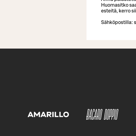
Huomasitko saa
esteitä, kerro 
Sähköpostilla: