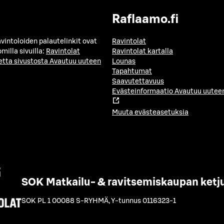
Raflaamo.fi
avintoloiden palautelinkit ovat
Ravintolat
milla sivuilla:
Ravintolat
Ravintolat kartalla
etta sivustosta
Avautuu uuteen
Lounas
Tapahtumat
Saavutettavuus
Evästeinformaatio
Avautuu uuteen
Muuta evästeasetuksia
SOK Matkailu- & ravitsemiskaupan ketj
SOK PL 1 00088 S-RYHMÄ
,
Y-tunnus 0116323-1