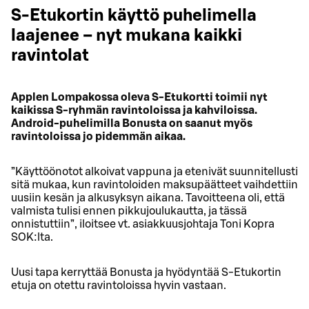
S-Etukortin käyttö puhelimella
laajenee – nyt mukana kaikki
ravintolat
Applen Lompakossa oleva S-Etukortti toimii nyt
kaikissa S-ryhmän ravintoloissa ja kahviloissa.
Android-puhelimilla Bonusta on saanut myös
ravintoloissa jo pidemmän aikaa.
”Käyttöönotot alkoivat vappuna ja etenivät suunnitellusti
sitä mukaa, kun ravintoloiden maksupäätteet vaihdettiin
uusiin kesän ja alkusyksyn aikana. Tavoitteena oli, että
valmista tulisi ennen pikkujoulukautta, ja tässä
onnistuttiin”, iloitsee vt. asiakkuusjohtaja Toni Kopra
SOK:lta.
Uusi tapa kerryttää Bonusta ja hyödyntää S-Etukortin
etuja on otettu ravintoloissa hyvin vastaan.