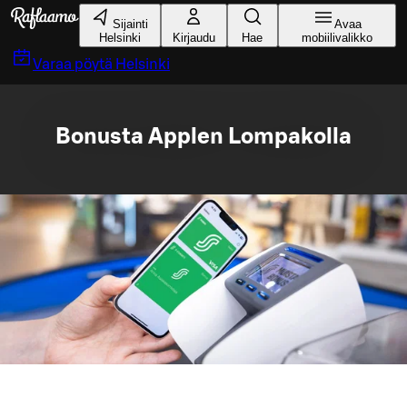
Siirry pääsisältöön
Sijainti
Avaa
Helsinki
Kirjaudu
Hae
mobiilivalikko
Varaa pöytä
Helsinki
Bonusta Applen Lompakolla