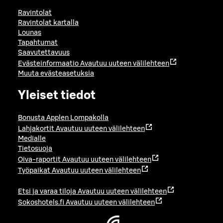
Ravintolat
Ravintolat kartalla
Lounas
Tapahtumat
Saavutettavuus
Evästeinformaatio
Avautuu uuteen välilehteen
Muuta evästeasetuksia
Yleiset tiedot
Bonusta Applen Lompakolla
Lahjakortit
Avautuu uuteen välilehteen
Medialle
Tietosuoja
Oiva-raportit
Avautuu uuteen välilehteen
Työpaikat
Avautuu uuteen välilehteen
Etsi ja varaa tiloja
Avautuu uuteen välilehteen
Sokoshotels.fi
Avautuu uuteen välilehteen