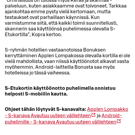
”Ominaisuus on tulossa myös Kerää ja skannaa -
palveluun, kuten asiakkaamme ovat toivoneet. Tarkkaa
ajankohtaa emme pysty vielä kertomaan, mutta
testaukset ovat parhaillaan käynnissä. Kun
varmistumme siitä, että kaikki toimii suunnitellusti,
skannerin saa käyttöönsä puhelimessa olevalla S-
Etukortilla”, Kopra kertoo.
S-ryhmän hotellien vastaanotoissa Bonuksen
kerryttäminen Applen Lompakossa olevalla kortilla ei ole
vielä mahdollista, vaan niissä käyttöönotot alkavat vasta
myöhemmin. Android-laitteilla Bonusta saa myös
hotelleissa jo tässä vaiheessa.
S-Etukortin käyttöönotto puhelimella onnistuu
helposti S-mobiilin kautta.
Ohjeet tähän löytyvät S-kanavalta:
Applen Lompakko
- S-kanava
Avautuu uuteen välilehteen
ja
Android-
puhelimille - S-kanava
Avautuu uuteen välilehteen