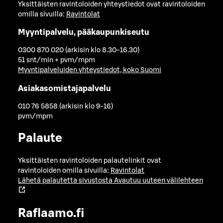
Yksittäisten ravintoloiden yhteystiedot ovat ravintoloiden
omilla sivuilla:
Ravintolat
Myyntipalvelu, pääkaupunkiseutu
0300 870 020 (arkisin klo 8.30-16.30)
51 snt/min + pvm/mpm
Myyntipalveluiden yhteystiedot, koko Suomi
Asiakasomistajapalvelu
010 76 5858 (arkisin klo 9-16)
pvm/mpm
Palaute
Yksittäisten ravintoloiden palautelinkit ovat
ravintoloiden omilla sivuilla:
Ravintolat
Lähetä palautetta sivustosta
Avautuu uuteen välilehteen
Raflaamo.fi