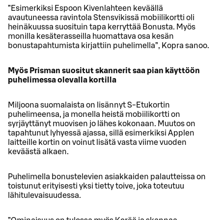
”Esimerkiksi Espoon Kivenlahteen keväällä
avautuneessa ravintola Stensvikissä mobiilikortti oli
heinäkuussa suosituin tapa kerryttää Bonusta. Myös
monilla kesäterasseilla huomattava osa kesän
bonustapahtumista kirjattiin puhelimella”, Kopra sanoo.
Myös Prisman suositut skannerit saa pian käyttöön
puhelimessa olevalla kortilla
Miljoona suomalaista on lisännyt S-Etukortin
puhelimeensa, ja monella heistä mobiilikortti on
syrjäyttänyt muovisen jo lähes kokonaan. Muutos on
tapahtunut lyhyessä ajassa, sillä esimerkiksi Applen
laitteille kortin on voinut lisätä vasta viime vuoden
keväästä alkaen.
Puhelimella bonustelevien asiakkaiden palautteissa on
toistunut erityisesti yksi tietty toive, joka toteutuu
lähitulevaisuudessa.