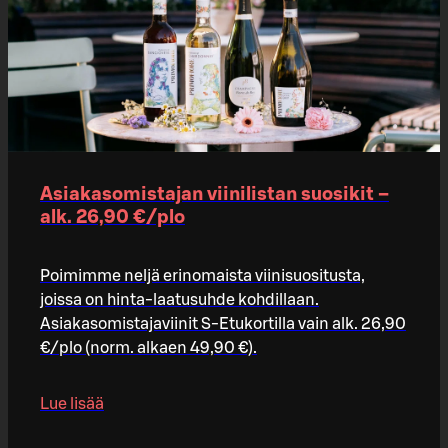
Asiakasomistajan viinilistan suosikit –
alk. 26,90 €/plo​
Poimimme neljä erinomaista viinisuositusta,
joissa on hinta-laatusuhde kohdillaan.
Asiakasomistajaviinit S-Etukortilla vain alk. 26,90
€/plo (norm. alkaen 49,90 €).
Lue lisää