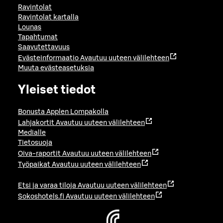
Ravintolat
Ravintolat kartalla
Lounas
Tapahtumat
Saavutettavuus
Evästeinformaatio
Avautuu uuteen välilehteen
Muuta evästeasetuksia
Yleiset tiedot
Bonusta Applen Lompakolla
Lahjakortit
Avautuu uuteen välilehteen
Medialle
Tietosuoja
Oiva-raportit
Avautuu uuteen välilehteen
Työpaikat
Avautuu uuteen välilehteen
Etsi ja varaa tiloja
Avautuu uuteen välilehteen
Sokoshotels.fi
Avautuu uuteen välilehteen