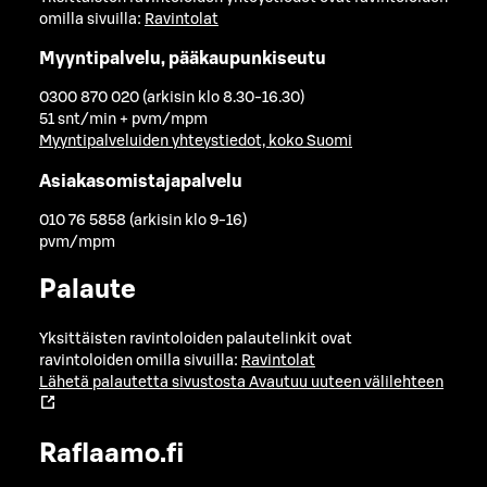
omilla sivuilla:
Ravintolat
Myyntipalvelu, pääkaupunkiseutu
0300 870 020 (arkisin klo 8.30-16.30)
51 snt/min + pvm/mpm
Myyntipalveluiden yhteystiedot, koko Suomi
Asiakasomistajapalvelu
010 76 5858 (arkisin klo 9-16)
pvm/mpm
Palaute
Yksittäisten ravintoloiden palautelinkit ovat
ravintoloiden omilla sivuilla:
Ravintolat
Lähetä palautetta sivustosta
Avautuu uuteen välilehteen
Raflaamo.fi