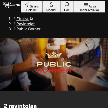
Siirry pääsisältöön
Sijainti
Avaa
Helsinki
Kirjaudu
Hae
mobiilivalikko
Etusivu
Ravintolat
Public Corner
2
ravintolaa