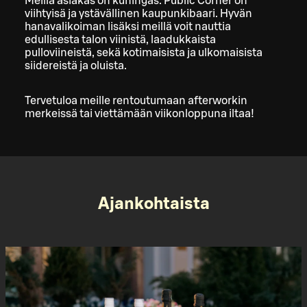
Meillä asiakas on kuningas. Public Corner on
viihtyisä ja ystävällinen kaupunkibaari. Hyvän
hanavalikoiman lisäksi meillä voit nauttia
edullisesta talon viinistä, laadukkaista
pulloviineistä, sekä kotimaisista ja ulkomaisista
siidereistä ja oluista.
Tervetuloa meille rentoutumaan afterworkin
merkeissä tai viettämään viikonloppuna iltaa!
Ajankohtaista