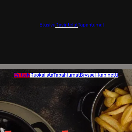
Etusivu
Ravintolat
Tapahtumat
Esittely
Ruokalista
Tapahtumat
Bryssel-kabinetti