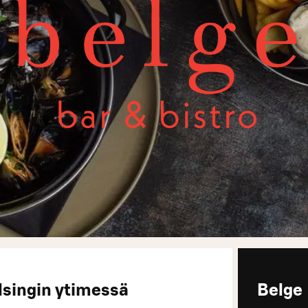
elsingin ytimessä
Belge