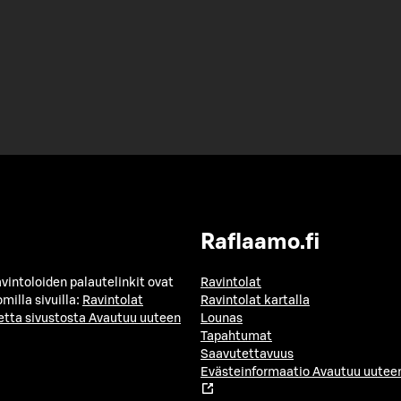
Raflaamo.fi
avintoloiden palautelinkit ovat
Ravintolat
milla sivuilla:
Ravintolat
Ravintolat kartalla
etta sivustosta
Avautuu uuteen
Lounas
Tapahtumat
Saavutettavuus
Evästeinformaatio
Avautuu uuteen