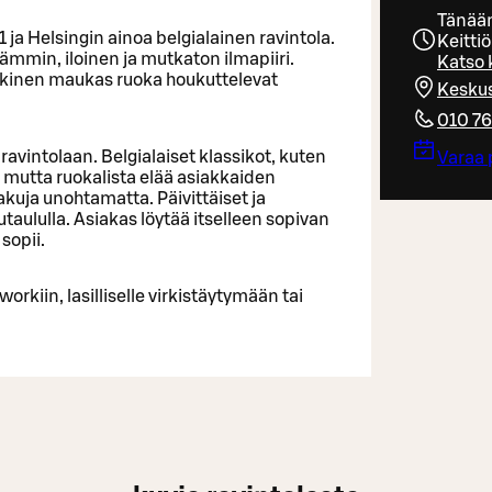
Tänään
ja Helsingin ainoa belgialainen ravintola.
Keitti
mmin, iloinen ja mutkaton ilmapiiri.
Katso 
henkinen maukas ruoka houkuttelevat
Keskus
010 7
ravintolaan. Belgialaiset klassikot, kuten
Varaa 
a, mutta ruokalista elää asiakkaiden
akuja unohtamatta. Päivittäiset ja
tutaululla. Asiakas löytää itselleen sopivan
 sopii.
orkiin, lasilliselle virkistäytymään tai