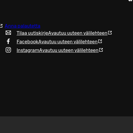
Anna palautetta
Tilaa uutiskirje
Avautuu uuteen välilehteen
Facebook
Avautuu uuteen välilehteen
Instagram
Avautuu uuteen välilehteen