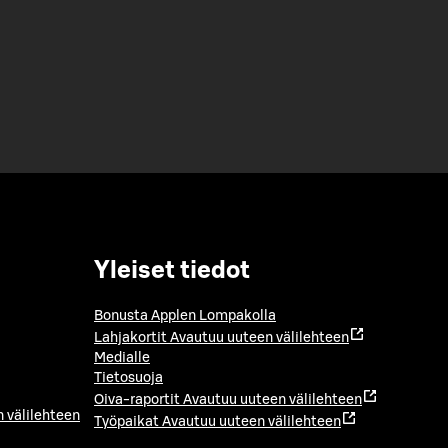
Yleiset tiedot
Bonusta Applen Lompakolla
Lahjakortit
Avautuu uuteen välilehteen
Medialle
Tietosuoja
Oiva-raportit
Avautuu uuteen välilehteen
 välilehteen
Työpaikat
Avautuu uuteen välilehteen