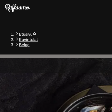
Siirry pääsisältöön
Etusivu
Ravintolat
Belge