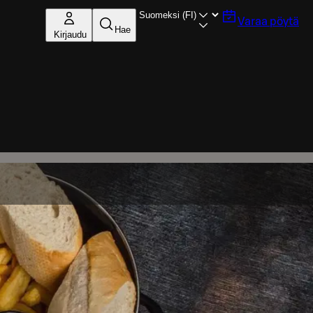
Varaa pöytä
Hae
Kirjaudu