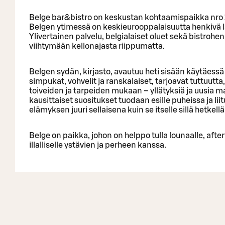
Belge bar&bistro on keskustan kohtaamispaikka nro 1 
Belgen ytimessä on keskieurooppalaisuutta henkivä lä
Ylivertainen palvelu, belgialaiset oluet sekä bistro
viihtymään kellonajasta riippumatta.
Belgen sydän, kirjasto, avautuu heti sisään käytäessä 
simpukat, vohvelit ja ranskalaiset, tarjoavat tuttuutt
toiveiden ja tarpeiden mukaan – yllätyksiä ja uusia m
kausittaiset suositukset tuodaan esille puheissa ja lii
elämyksen juuri sellaisena kuin se itselle sillä hetkellä
Belge on paikka, johon on helppo tulla lounaalle, afterw
illalliselle ystävien ja perheen kanssa.