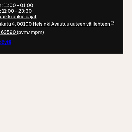
: 11:00 - 01:00
ö: 11:00 - 23:30
kaikki aukioloajat
katu 4, 00100 Helsinki
Avautuu uuteen välilehteen
6 63590
(
pvm/mpm
)
pöytä