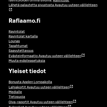
ravintoloiden omilla sivuilla:
Ravintolat
Lähetä palautetta sivustosta
Avautuu uuteen välilehteen
Raflaamo.fi
Ravintolat
Ravintolat kartalla
Lounas
Tapahtumat
Saavutettavuus
Evästeinformaatio
Avautuu uuteen välilehteen
Muuta evästeasetuksia
Yleiset tiedot
Bonusta Applen Lompakolla
Lahjakortit
Avautuu uuteen välilehteen
Medialle
Tietosuoja
Oiva-raportit
Avautuu uuteen välilehteen