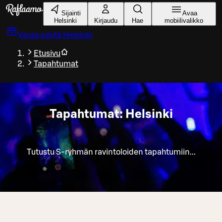
Siirry pääsisältöön
Sijainti
Avaa
Helsinki
Kirjaudu
Hae
mobiilivalikko
Varaa pöytä
Helsinki
Etusivu
Tapahtumat
Tapahtumat: Helsinki
Tutustu S-ryhmän ravintoloiden tapahtumiin...