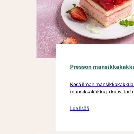
Presson mansikkakakku
Kesä ilman mansikkakakkua on
mansikkakakku ja kahvi tai te
Lue lisää