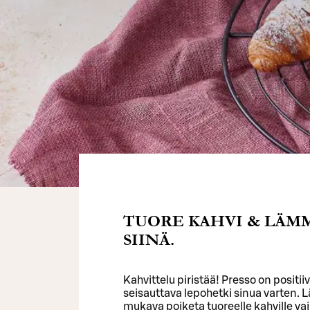
TUORE KAHVI & LÄMM
SIINÄ.
Kahvittelu piristää! Presso on positii
seisauttava lepohetki sinua varten.
mukava poiketa tuoreelle kahville vai