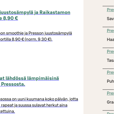
Pre
 juustosämpylä ja Raikastamon
e 8,90 €
Sav
Pre
on smoothie ja Presson juustosämpylä
ortilla 8,90 € (norm. 9,30 €).
Haa
Pre
Tas
Pre
vat lähdössä lämpimäisinä
Puh
 Pressosta.
Pre
ssossa on uuni kuumana koko päivän, jotta
Gra
i rapeat ja suussa sulavat herkut aina
tettuina.