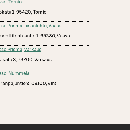
sso, Tornio
okatu 1, 95420, Tornio
sso Prisma Liisanlehto, Vaasa
menttitehtaantie 1, 65380, Vaasa
sso Prisma, Varkaus
vikatu 3, 78200, Varkaus
sso, Nummela
ranpajuntie 3, 03100, Vihti