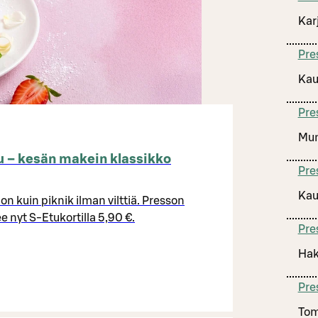
Kar
Pre
Kau
Pre
Mun
 – kesän makein klassikko
Pre
Kau
 kuin piknik ilman vilttiä. Presson
e nyt S-Etukortilla 5,90 €.
Pre
Hak
Pre
Tom