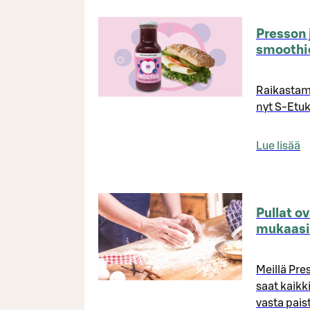
Presson
smoothi
Raikastam
nyt S-Etuk
Lue lisää
Pullat o
mukaasi
Meillä Pre
saat kaikk
vasta pais