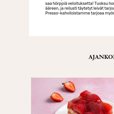
saa hörppiä veloituksetta! Tuoksu ho
ääreen, ja reilusti täytetyt leivät tar
Presso-kahviloistamme tarjoaa myö
AJANKO