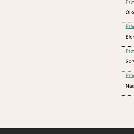
Pre
Oik
Pre
Ele
Pre
Sor
Pre
Naa