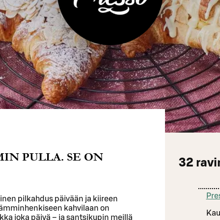
IN PULLA. SE ON
32
ravi
Pre
vinen pilkahdus päivään ja kiireen
 Lämminhenkiseen kahvilaan on
Kau
kka joka päivä – ja santsikupin meillä