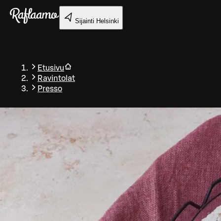
Siirry pääsisältöön
Sijainti
Helsinki
Etusivu
Ravintolat
Presso