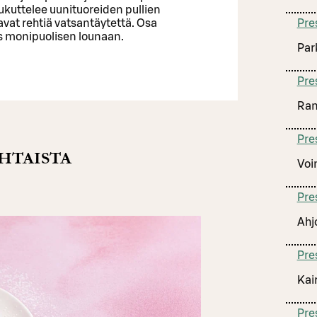
ukuttelee uunituoreiden pullien
joavat rehtiä vatsantäytettä. Osa
Pre
s monipuolisen lounaan.
Park
Pre
Ran
Pre
HTAISTA
Voi
Pre
Ahj
Pre
Kai
Pre