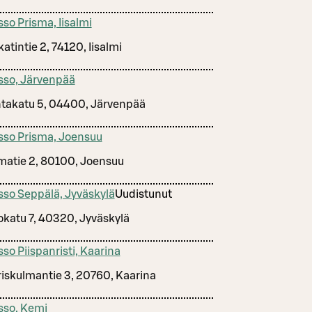
sso Prisma, Iisalmi
atintie 2, 74120, Iisalmi
sso, Järvenpää
takatu 5, 04400, Järvenpää
sso Prisma, Joensuu
matie 2, 80100, Joensuu
sso Seppälä, Jyväskylä
Uudistunut
okatu 7, 40320, Jyväskylä
sso Piispanristi, Kaarina
riskulmantie 3, 20760, Kaarina
sso, Kemi