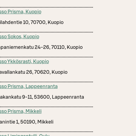
sso Prisma, Kuopio
ilahdentie 10, 70700, Kuopio
sso Sokos, Kuopio
paniemenkatu 24-26, 70110, Kuopio
sso Ykkösrasti, Kuopio
avallankatu 26, 70620, Kuopio
sso Prisma, Lappeenranta
akankatu 9-11, 53600, Lappeenranta
sso Prisma, Mikkeli
anintie 1, 50190, Mikkeli