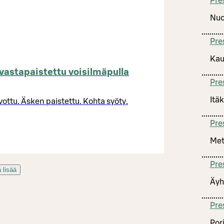
Pre
Nuo
Pre
Kau
vastapaistettu voisilmäpulla
Pre
Itä
vottu. Äsken paistettu. Kohta syöty.
Pre
Met
Pre
 lisää
Äyh
Pre
Por