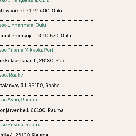
sso Limingantulli, Oulu
ttasaarentie 1, 90400, Oulu
sso Linnanmaa, Oulu
ppalinnankuja 1-3, 90570, Oulu
sso Prisma Mikkola, Pori
keskuksenkaari 6, 28130, Pori
sso, Raahe
talanväylä 1, 92150, Raahe
sso Äyhö, Rauma
önjärventie 1, 26100, Rauma
sso Prisma, Rauma
intie 4, 26100, Rauma