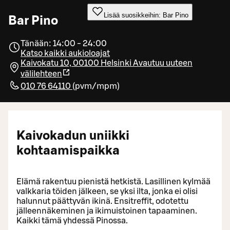
Lisää suosikkeihin: Bar Pino
Bar Pino
Tänään: 14:00 - 24:00
Katso kaikki aukioloajat
Kaivokatu 10, 00100 Helsinki
Avautuu uuteen
välilehteen
010 76 64110
(
pvm/mpm
)
Kaivokadun uniikki
kohtaamispaikka
Elämä rakentuu pienistä hetkistä. Lasillinen kylmää
valkkaria töiden jälkeen, se yksi ilta, jonka ei olisi
halunnut päättyvän ikinä. Ensitreffit, odotettu
jälleennäkeminen ja ikimuistoinen tapaaminen.
Kaikki tämä yhdessä Pinossa.