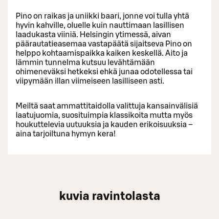
Pino on raikas ja uniikki baari, jonne voi tulla yhtä
hyvin kahville, oluelle kuin nauttimaan lasillisen
laadukasta viiniä. Helsingin ytimessä, aivan
päärautatieasemaa vastapäätä sijaitseva Pino on
helppo kohtaamispaikka kaiken keskellä. Aito ja
lämmin tunnelma kutsuu levähtämään
ohimeneväksi hetkeksi ehkä junaa odotellessa tai
viipymään illan viimeiseen lasilliseen asti.
Meiltä saat ammattitaidolla valittuja kansainvälisiä
laatujuomia, suosituimpia klassikoita mutta myös
houkuttelevia uutuuksia ja kauden erikoisuuksia –
aina tarjoiltuna hymyn kera!
kuvia ravintolasta