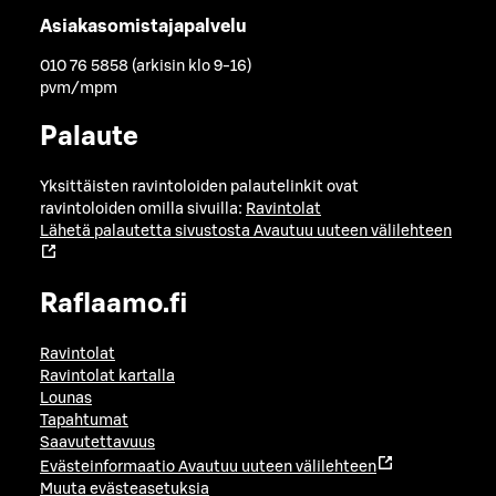
Asiakasomistajapalvelu
010 76 5858 (arkisin klo 9-16)
pvm/mpm
Palaute
Yksittäisten ravintoloiden palautelinkit ovat
ravintoloiden omilla sivuilla:
Ravintolat
Lähetä palautetta sivustosta
Avautuu uuteen välilehteen
Raflaamo.fi
Ravintolat
Ravintolat kartalla
Lounas
Tapahtumat
Saavutettavuus
Evästeinformaatio
Avautuu uuteen välilehteen
Muuta evästeasetuksia