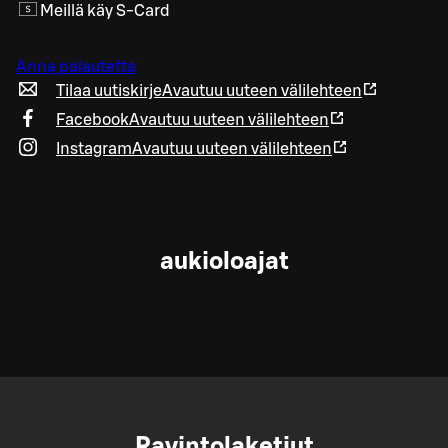
Meillä käy S-Card
Anna palautetta
Tilaa uutiskirje
Avautuu uuteen välilehteen
Facebook
Avautuu uuteen välilehteen
Instagram
Avautuu uuteen välilehteen
aukioloajat
Ravintolaketjut