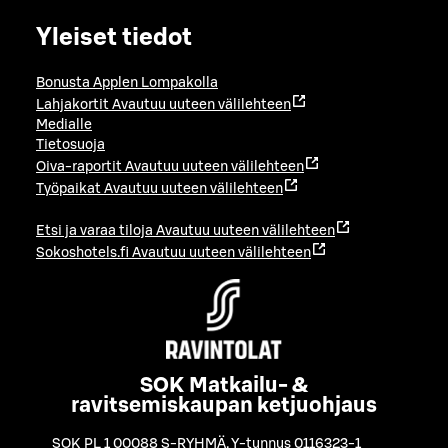
Yleiset tiedot
Bonusta Applen Lompakolla
Lahjakortit
Avautuu uuteen välilehteen
Medialle
Tietosuoja
Oiva-raportit
Avautuu uuteen välilehteen
Työpaikat
Avautuu uuteen välilehteen
Etsi ja varaa tiloja
Avautuu uuteen välilehteen
Sokoshotels.fi
Avautuu uuteen välilehteen
SOK Matkailu- &
ravitsemiskaupan ketjuohjaus
SOK PL 1 00088 S-RYHMÄ
,
Y-tunnus 0116323-1