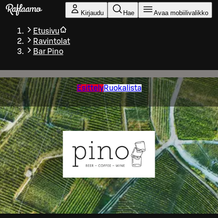
Siirry pääsisältöön
Kirjaudu
Hae
Avaa mobiilivalikko
Etusivu
Ravintolat
Bar Pino
Esittely
Ruokalista