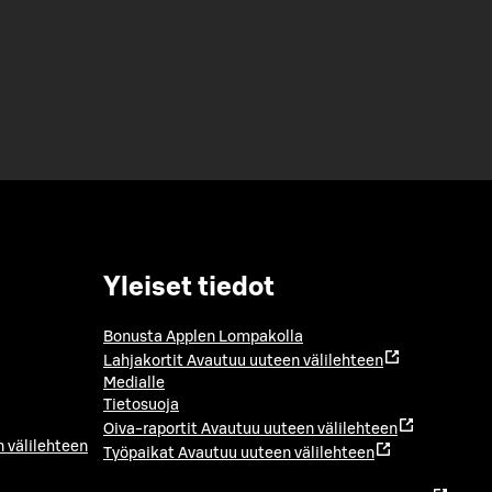
Yleiset tiedot
Bonusta Applen Lompakolla
Lahjakortit
Avautuu uuteen välilehteen
Medialle
Tietosuoja
Oiva-raportit
Avautuu uuteen välilehteen
 välilehteen
Työpaikat
Avautuu uuteen välilehteen