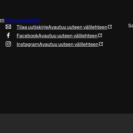
en
Anna palautetta
Sa
Tilaa uutiskirje
Avautuu uuteen välilehteen
Facebook
Avautuu uuteen välilehteen
Instagram
Avautuu uuteen välilehteen