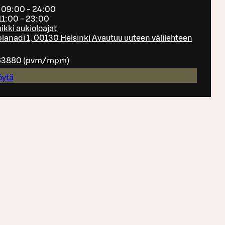
 09:00 - 24:00
 11:00 - 23:00
ikki aukioloajat
lanadi 1, 00130 Helsinki
Avautuu uuteen välilehteen
63880
(
pvm/mpm
)
öytä