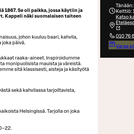
Tänään:
 1867. Se oli paikka, jossa käytiin ja
Keittiö:
nyt. Kappeli näki suomalaisen taiteen
Katso ka
Eteläesp
010 76 
isuus, johon kuuluu baari, kahvila,
a joka päivä.
Varaa p
dukkaat raaka-aineet. Inspiroidumme
a monipuolisista mauista ja väreistä.
mme sitä klassisesti, aisteja ja käsityötä
tä sekä kahvilassa tarjoiltavista,
ikoista Helsingissä. Tarjolla on joka
10–22.