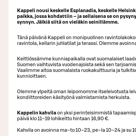
Kappeli nousi keskelle Esplanadia, keskelle Helsinkiä
paikka, jossa kohdattiin – ja sellaisena se on pysy
synnyn. Jälkiä siitä on vieläkin seinillämme.
Tänä päivänä Kappeli on monipuolinen ravintolakokona
ravintola, kellarin juhlatilat ja terassi. Olemme avoinn
Keittiössämme kunniapaikalla ovat suomalaiset laa
Suomen vaihtuvista vuodenajoista sekä sen tarjoamist
Vaalimme aitoa suomalaista ruokakulttuuria ja tulkitse
kunnioittaen.
Olemme ylpeitä oman leipomomme itseleivotusta leiväs
kondiittoreiden käsityönä valmistamista herkuista.
Kappelin kahvila
on yksi perinteisimmistä tapaamispa
päivä klo 11–19 lohikeitto hintaan 16,90 €.
Kahvila on avoinna ma–to 10–23, pe–la 10–24 ja su 