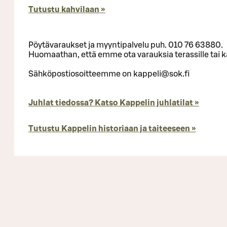
Tutustu kahvilaan »
Pöytävaraukset ja myyntipalvelu puh. 010 76 63880.
Huomaathan, että emme ota varauksia terassille tai k
Sähköpostiosoitteemme on kappeli@sok.fi
Juhlat tiedossa? Katso Kappelin juhlatilat »
Tutustu Kappelin historiaan ja taiteeseen »