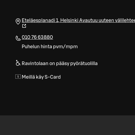
Eteläesplanadi 1
,
Helsinki
Avautuu uuteen välilehte
010 76 63880
Puhelun hinta pvm/mpm
Ravintolaan on pääsy pyörätuolilla
Meillä käy S-Card