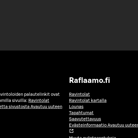
Raflaamo.fi
avintoloiden palautelinkit ovat
Ravintolat
milla sivuilla:
Ravintolat
Ravintolat kartalla
etta sivustosta
Avautuu uuteen
Lounas
Tapahtumat
Saavutettavuus
Evästeinformaatio
Avautuu uuteen