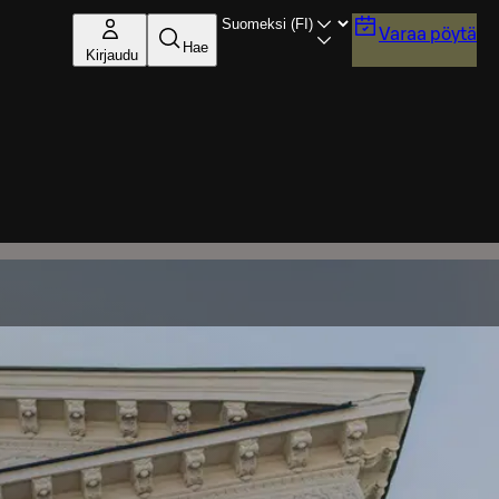
Varaa pöytä
Hae
Kirjaudu