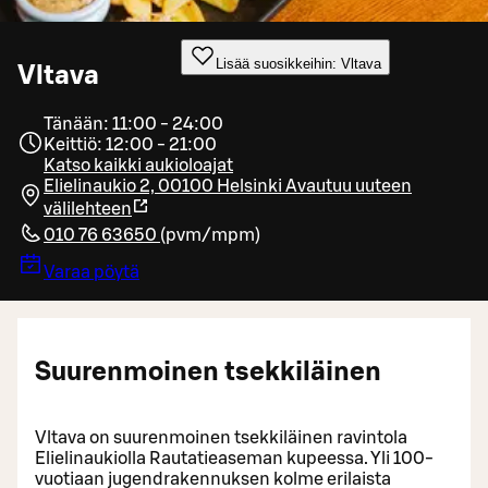
Lisää suosikkeihin: Vltava
Vltava
Tänään: 11:00 - 24:00
Keittiö: 12:00 - 21:00
Katso kaikki aukioloajat
Elielinaukio 2, 00100 Helsinki
Avautuu uuteen
välilehteen
010 76 63650
(
pvm/mpm
)
Varaa pöytä
Suurenmoinen tsekkiläinen
Vltava on suurenmoinen tsekkiläinen ravintola
Elielinaukiolla Rautatieaseman kupeessa. Yli 100-
vuotiaan jugendrakennuksen kolme erilaista