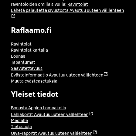
ravintoloiden omilla sivuilla:
Ravintolat
Lähetä palautetta sivustosta
Avautuu uuteen välilehteen
Raflaamo.fi
Ravintolat
Ravintolat kartalla
Lounas
Tapahtumat
Saavutettavuus
Evästeinformaatio
Avautuu uuteen välilehteen
Muuta evästeasetuksia
Yleiset tiedot
Bonusta Applen Lompakolla
Lahjakortit
Avautuu uuteen välilehteen
Medialle
Tietosuoja
Oiva-raportit
Avautuu uuteen välilehteen