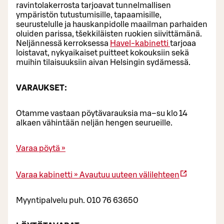
ravintolakerrosta tarjoavat tunnelmallisen
ympäristön tutustumisille, tapaamisille,
seurustelulle ja hauskanpidolle maailman parhaiden
oluiden parissa, tšekkiläisten ruokien siivittämänä.
Neljännessä kerroksessa
Havel-kabinetti
tarjoaa
loistavat, nykyaikaiset puitteet kokouksiin sekä
muihin tilaisuuksiin aivan Helsingin sydämessä.
VARAUKSET:
Otamme vastaan pöytävarauksia ma–su klo 14
alkaen vähintään neljän hengen seurueille.
Varaa pöytä »
Varaa kabinetti »
Avautuu uuteen välilehteen
Myyntipalvelu puh. 010 76 63650