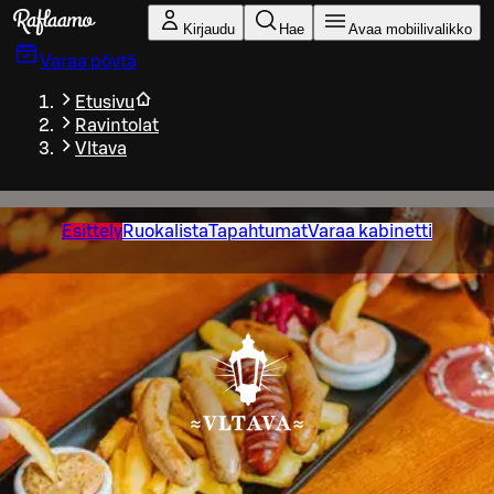
Siirry pääsisältöön
Kirjaudu
Hae
Avaa mobiilivalikko
Varaa pöytä
Etusivu
Ravintolat
Vltava
Esittely
Ruokalista
Tapahtumat
Varaa kabinetti