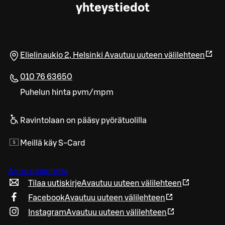
yhteystiedot
Elielinaukio 2
,
Helsinki
Avautuu uuteen välilehteen
010 76 63650
Puhelun hinta pvm/mpm
Ravintolaan on pääsy pyörätuolilla
Meillä käy S-Card
Anna palautetta
Tilaa uutiskirje
Avautuu uuteen välilehteen
Facebook
Avautuu uuteen välilehteen
Instagram
Avautuu uuteen välilehteen