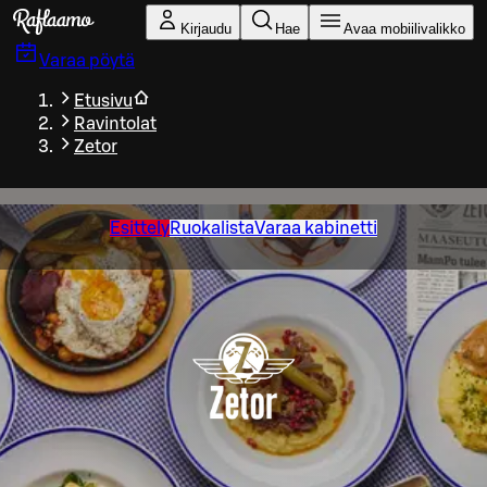
Siirry pääsisältöön
Kirjaudu
Hae
Avaa mobiilivalikko
Varaa pöytä
Etusivu
Ravintolat
Zetor
Esittely
Ruokalista
Varaa kabinetti