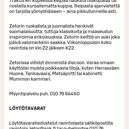
Traktorien kupeessa kelpaa haukata hiukopalaa tai
nostella kursailematta kuppia. Reipasta ajanvietettä
on tarjolla yömyöhäiseen – aina pikkutunneille asti.
Zetorin ruokalista ja juomalista henkivät
suomalaisuutta: tuttuja klassikoita ja maaseudun
inspiroimia erikoisuuksia. Zetorin keittiö on auki joka
päivä valomerkkiin saakka. Viikonloppuisin koko
ravintola on klo 22 jälkeen K22.
Zetorissa viihdyt dinneristä discoon. Varaa omaan
käyttöösi muista poikkeavia tiloja, kuten Herrasväen
Huone, Tankavaara, Metsäpirtti tai kabinetti
Mummon kammari.
Myyntipalvelu puh. 010 76 64450
LÖYTÖTAVARAT
Löytötavaratiedustelut ravintolasta sähköpostilla
ravintola.zetor@sok.fi tai puhelimitse 010 76