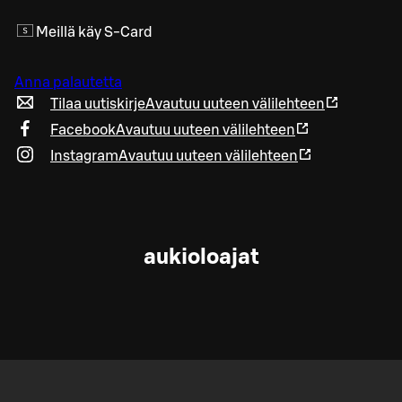
Meillä käy S-Card
Anna palautetta
Tilaa uutiskirje
Avautuu uuteen välilehteen
Facebook
Avautuu uuteen välilehteen
Instagram
Avautuu uuteen välilehteen
aukioloajat