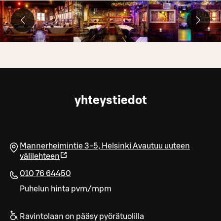
yhteystiedot
Mannerheimintie 3-5
,
Helsinki
Avautuu uuteen
välilehteen
010 76 64450
Puhelun hinta pvm/mpm
Ravintolaan on pääsy pyörätuolilla