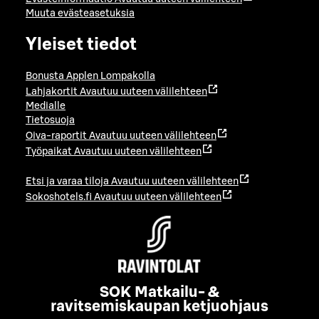
Muuta evästeasetuksia
Yleiset tiedot
Bonusta Applen Lompakolla
Lahjakortit
Avautuu uuteen välilehteen
Medialle
Tietosuoja
Oiva-raportit
Avautuu uuteen välilehteen
Työpaikat
Avautuu uuteen välilehteen
Etsi ja varaa tiloja
Avautuu uuteen välilehteen
Sokoshotels.fi
Avautuu uuteen välilehteen
SOK Matkailu- &
ravitsemiskaupan ketjuohjaus