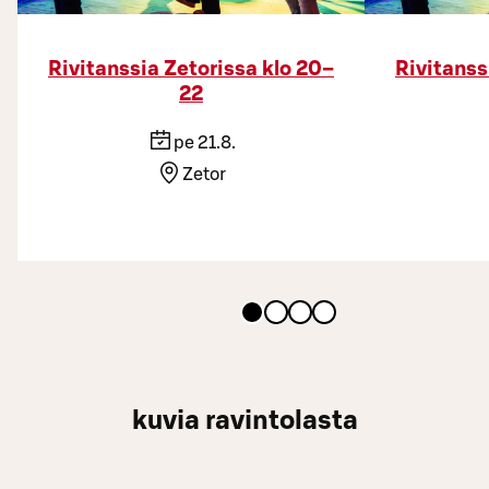
Rivitanssia Zetorissa klo 20–
Rivitanss
22
pe 21.8.
Zetor
kuvia ravintolasta