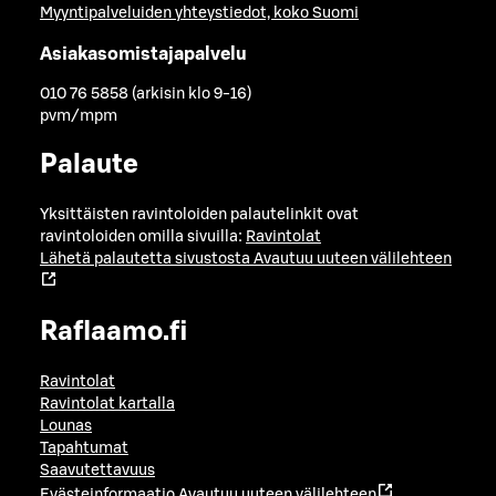
Myyntipalveluiden yhteystiedot, koko Suomi
Asiakasomistajapalvelu
010 76 5858 (arkisin klo 9-16)
pvm/mpm
Palaute
Yksittäisten ravintoloiden palautelinkit ovat
ravintoloiden omilla sivuilla:
Ravintolat
Lähetä palautetta sivustosta
Avautuu uuteen välilehteen
Raflaamo.fi
Ravintolat
Ravintolat kartalla
Lounas
Tapahtumat
Saavutettavuus
Evästeinformaatio
Avautuu uuteen välilehteen