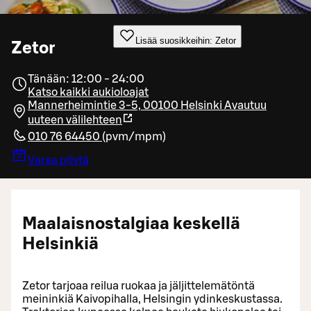
Lisää suosikkeihin: Zetor
Zetor
Tänään: 12:00 - 24:00
Katso kaikki aukioloajat
Mannerheimintie 3-5, 00100 Helsinki
Avautuu
uuteen välilehteen
010 76 64450
(
pvm/mpm
)
Varaa pöytä
Maalaisnostalgiaa keskellä
Helsinkiä
Zetor tarjoaa reilua ruokaa ja jäljittelemätöntä
meininkiä Kaivopihalla, Helsingin ydinkeskustassa.