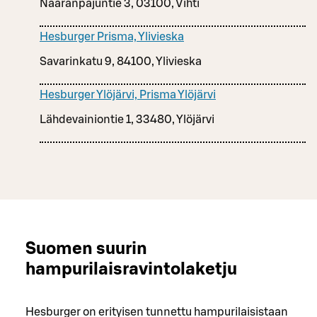
Naaranpajuntie 3, 03100, Vihti
Hesburger Prisma, Ylivieska
Savarinkatu 9, 84100, Ylivieska
Hesburger Ylöjärvi, Prisma Ylöjärvi
Lähdevainiontie 1, 33480, Ylöjärvi
Suomen suurin
hampurilaisravintolaketju
Hesburger on erityisen tunnettu hampurilaisistaan