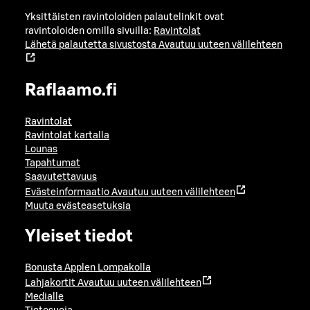
Yksittäisten ravintoloiden palautelinkit ovat
ravintoloiden omilla sivuilla:
Ravintolat
Lähetä palautetta sivustosta
Avautuu uuteen välilehteen
Raflaamo.fi
Ravintolat
Ravintolat kartalla
Lounas
Tapahtumat
Saavutettavuus
Evästeinformaatio
Avautuu uuteen välilehteen
Muuta evästeasetuksia
Yleiset tiedot
Bonusta Applen Lompakolla
Lahjakortit
Avautuu uuteen välilehteen
Medialle