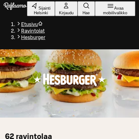
Siirry pääsisältöön
Sijainti
Avaa
Helsinki
Kirjaudu
Hae
mobiilivalikko
Etusivu
Ravintolat
Hesburger
62
ravintolaa