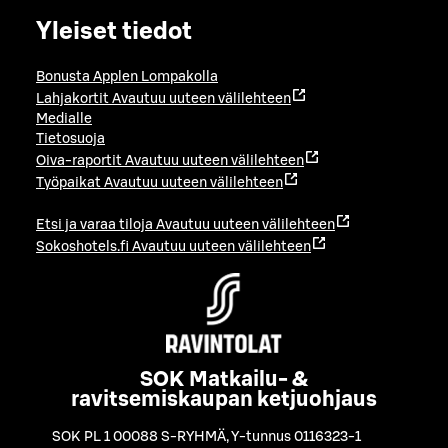
Yleiset tiedot
Bonusta Applen Lompakolla
Lahjakortit
Avautuu uuteen välilehteen
Medialle
Tietosuoja
Oiva-raportit
Avautuu uuteen välilehteen
Työpaikat
Avautuu uuteen välilehteen
Etsi ja varaa tiloja
Avautuu uuteen välilehteen
Sokoshotels.fi
Avautuu uuteen välilehteen
SOK Matkailu- &
ravitsemiskaupan ketjuohjaus
SOK PL 1 00088 S-RYHMÄ
,
Y-tunnus 0116323-1