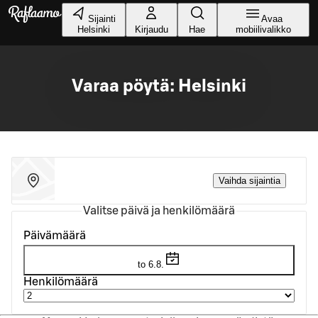
Siirry pääsisältöön
Sijainti
Avaa
Helsinki
Kirjaudu
Hae
mobiilivalikko
Varaa pöytä: Helsinki
Vaihda sijaintia
Valitse päivä ja henkilömäärä
Päivämäärä
to 6.8.
Henkilömäärä