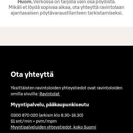
Huom.
Verkossa on tarjolla vain osa pöydistä.
Mikäli et löydä sopivaa aikaa, ota yhteyttä ravintolaan
ajantasaisen pöytävaraustilanteen tarkistamiseksi.
Ota yhteyttä
Yksittäisten ravintoloiden yhteystiedot ovat ravintoloiden
omilla sivuilla:
Ravintolat
Myyntipalvelu, pääkaupunkiseutu
0300 870 020 (arkisin klo 8.30-16.30)
51 snt/min + pvm/mpm
Myyntipalveluiden yhteystiedot, koko Suomi