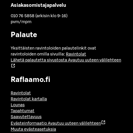
Asiakasomistajapalvelu
010 76 5858 (arkisin klo 9-16)
pvm/mpm
Palaute
Yksittäisten ravintoloiden palautelinkit ovat
ravintoloiden omilla sivuilla:
Ravintolat
Lähetä palautetta sivustosta
Avautuu uuteen välilehteen
Raflaamo.fi
Ravintolat
Ravintolat kartalla
Lounas
Tapahtumat
Saavutettavuus
Evästeinformaatio
Avautuu uuteen välilehteen
Muuta evästeasetuksia