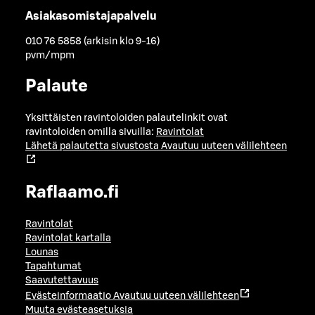
Asiakasomistajapalvelu
010 76 5858 (arkisin klo 9-16)
pvm/mpm
Palaute
Yksittäisten ravintoloiden palautelinkit ovat
ravintoloiden omilla sivuilla:
Ravintolat
Lähetä palautetta sivustosta
Avautuu uuteen välilehteen
Raflaamo.fi
Ravintolat
Ravintolat kartalla
Lounas
Tapahtumat
Saavutettavuus
Evästeinformaatio
Avautuu uuteen välilehteen
Muuta evästeasetuksia