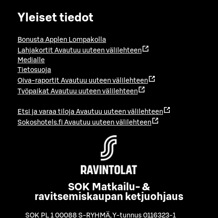
Yleiset tiedot
Bonusta Applen Lompakolla
Lahjakortit
Avautuu uuteen välilehteen
Medialle
Tietosuoja
Oiva-raportit
Avautuu uuteen välilehteen
Työpaikat
Avautuu uuteen välilehteen
Etsi ja varaa tiloja
Avautuu uuteen välilehteen
Sokoshotels.fi
Avautuu uuteen välilehteen
SOK Matkailu- &
ravitsemiskaupan ketjuohjaus
SOK PL 1 00088 S-RYHMÄ
,
Y-tunnus 0116323-1