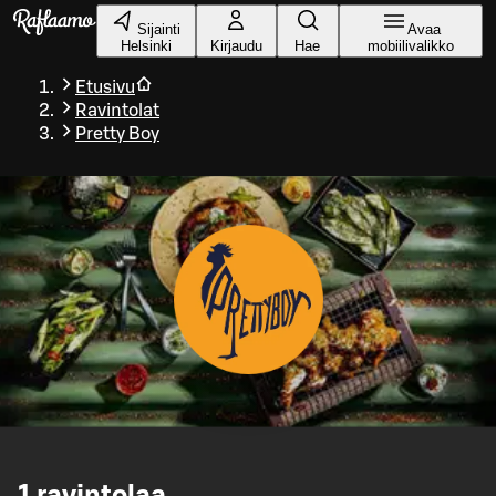
Siirry pääsisältöön
Sijainti
Avaa
Helsinki
Kirjaudu
Hae
mobiilivalikko
Etusivu
Ravintolat
Pretty Boy
1
ravintolaa