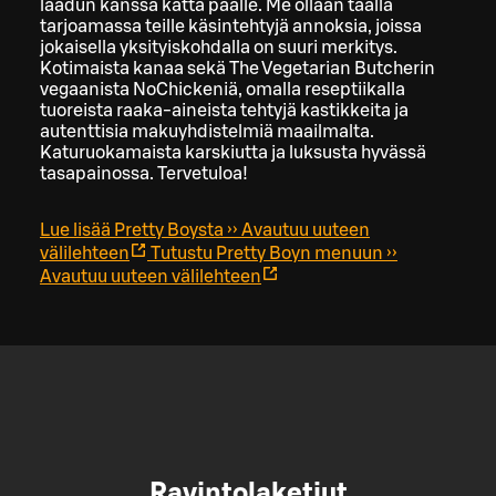
laadun kanssa kättä päälle. Me ollaan täällä
tarjoamassa teille käsintehtyjä annoksia, joissa
jokaisella yksityiskohdalla on suuri merkitys.
Kotimaista kanaa sekä The Vegetarian Butcherin
vegaanista NoChickeniä, omalla reseptiikalla
tuoreista raaka-aineista tehtyjä kastikkeita ja
autenttisia makuyhdistelmiä maailmalta.
Katuruokamaista karskiutta ja luksusta hyvässä
tasapainossa. Tervetuloa!
Lue lisää Pretty Boysta ››
Avautuu uuteen
välilehteen
Tutustu Pretty Boyn menuun ››
Avautuu uuteen välilehteen
Ravintolaketjut