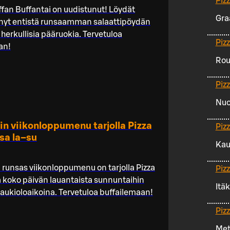
Piz
ffan Buffantai on uudistunut! Löydät
Gra
 nyt entistä runsaamman salaattipöydän
 herkullisia pääruokia. Tervetuloa
Piz
an!
Rou
Piz
Nuo
in viikonloppumenu tarjolla Pizza
Piz
sa la–su
Kau
 runsas viikonloppumenu on tarjolla Pizza
Piz
 koko päivän lauantaista sunnuntaihin
Itä
 aukioloaikoina. Tervetuloa buffailemaan!
Piz
Met