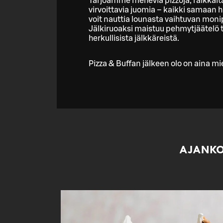
Tarjoamme meheviä pizzoja, raikkaita
virvoittavia juomia – kaikki samaan h
voit nauttia lounasta vaihtuvan mo
Jälkiruoaksi maistuu pehmytjäätelö t
herkullisista jälkkäreistä.
Pizza & Buffan jälkeen olo on aina mi
AJANKO