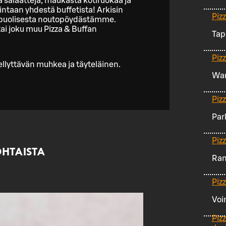
 salaatteja, maukasta kotiruokaa ja
intaan yhdestä buffetista! Arkisin
Piz
nipuolisesta noutopöydästämme.
ai joku muu Pizza & Buffan
Tap
Piz
ellyttävän muhkea ja täyteläinen.
War
Pizz
Park
Piz
HTAISTA
Ran
Piz
Voi
Piz