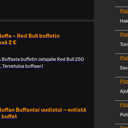
Piz
Hak
Piz
Buffa – Red Bull buffetin
sä 2 €
Tom
Piz
& Buffasta buffetin ostajalle Red Bull 250
€. Tervetuloa buffaan!
Sav
Piz
Ajo
Piz
Buffan Buffantai uudistui – entistä
Puh
 buffet