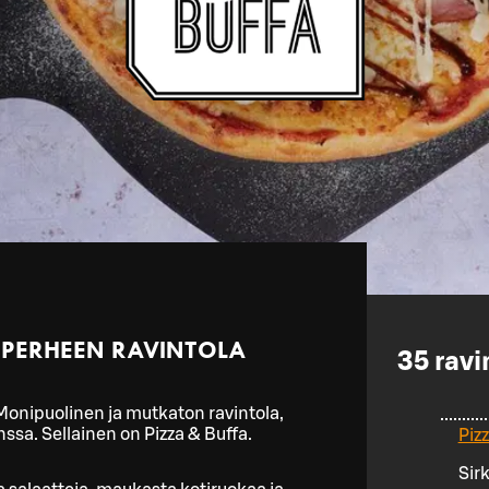
 PERHEEN RAVINTOLA
35
ravi
 Monipuolinen ja mutkaton ravintola,
ssa. Sellainen on Pizza & Buffa.
Piz
Sir