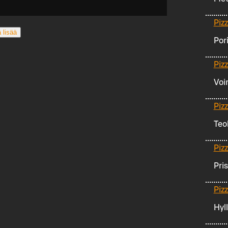
Piz
 lisää
Por
Piz
Voi
Piz
Teo
Piz
Pri
Piz
Hyll