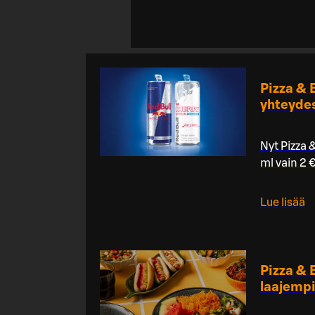
Pizza & 
yhteydes
Nyt Pizza 
ml vain 2 
Lue lisää
Pizza & 
laajempi