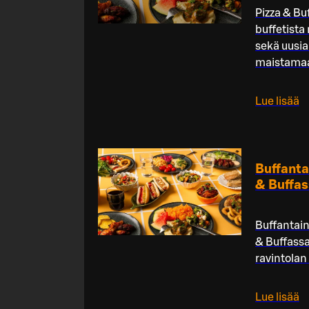
Pizza & Bu
buffetista
sekä uusia
maistama
Lue lisää
Buffanta
& Buffas
Buffantain
& Buffassa
ravintolan
Lue lisää