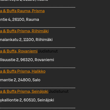
za & Buffa Rauma, Prisma
intie 4, 26100, Rauma
za & Buffa Prisma, Riihimäki
malankatu 2, 11100, Riihimäki
za & Buffa, Rovaniemi
Uudistunut
llisuustie 2, 96320, Rovaniemi
za & Buffa Prisma, Halikko
smantie 2, 24800, Salo
za & Buffa Prisma, Seinäjoki
Uudistunut
ykalliontie 2, 60510, Seinäjoki