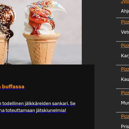
Jyv
Ahj
Piz
Vetu
Piz
Kar
Piz
Kau
a buffassa
Piz
Mun
n todellinen jälkkäreiden sankari. Se
iina toteuttamaan jätskiunelmia!
Piz
Pri