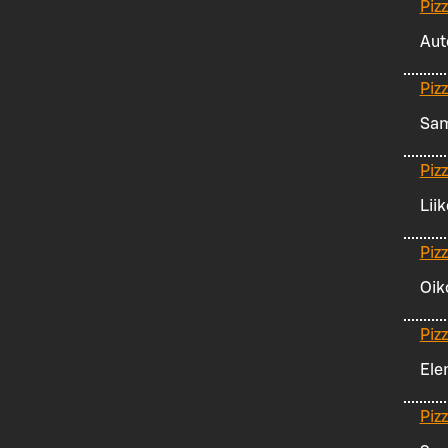
Piz
Aut
Piz
Sam
Piz
Lii
Pizz
Oik
Piz
Ele
Piz