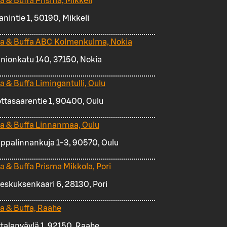
za & Buffa Prisma, Mikkeli
anintie 1, 50190, Mikkeli
za & Buffa ABC Kolmenkulma, Nokia
nionkatu 140, 37150, Nokia
za & Buffa Limingantulli, Oulu
ttasaarentie 1, 90400, Oulu
za & Buffa Linnanmaa, Oulu
ppalinnankuja 1-3, 90570, Oulu
za & Buffa Prisma Mikkola, Pori
keskuksenkaari 6, 28130, Pori
za & Buffa, Raahe
talanväylä 1, 92150, Raahe