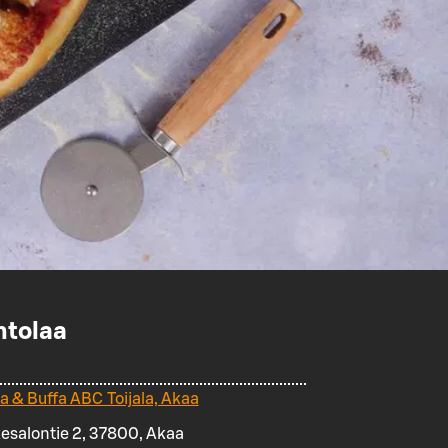
ntolaa
za & Buffa ABC Toijala, Akaa
kesalontie 2, 37800, Akaa