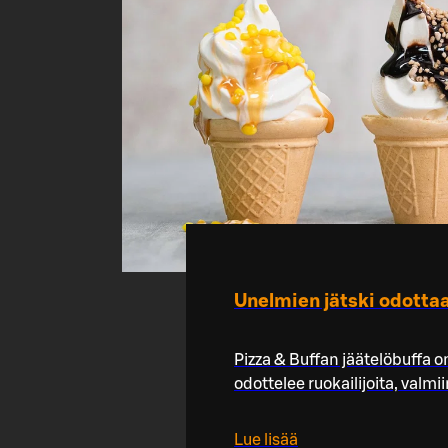
Unelmien jätski odotta
Pizza & Buffan jäätelöbuffa o
odottelee ruokailijoita, valm
Lue lisää