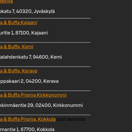
äskylä
okatu 7, 40320, Jyväskylä
za & Buffa Kajaani
ritie 1, 87100, Kajaani
za & Buffa, Kemi
jalahdenkatu 7, 94600, Kemi
za & Buffa, Kerava
ppakaari 2, 04200, Kerava
za & Buffa Prisma Kirkkonummi
kinmäentie 29, 02400, Kirkkonummi
za & Buffa Prisma, Kokkola
Uusi ravintola
smantie 1, 67700, Kokkola