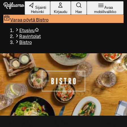
Siirry pääsisältöön
Sijainti
Avaa
Helsinki
Kirjaudu
Hae
mobiilivalikko
Varaa pöytä
Bistro
Etusivu
Ravintolat
Bistro