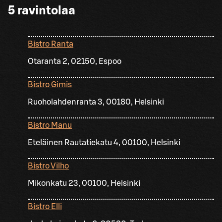
5
ravintolaa
Bistro Ranta
Otaranta 2, 02150, Espoo
Bistro Gimis
Ruoholahdenranta 3, 00180, Helsinki
Bistro Manu
Eteläinen Rautatiekatu 4, 00100, Helsinki
Bistro Vilho
Mikonkatu 23, 00100, Helsinki
Bistro Elli