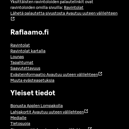
Yksittäisten ravintoloiden palautelinkit ovat
ravintoloiden omilla sivuilla:
Ravintolat
Lähetä palautetta sivustosta
Avautuu uuteen välilehteen
Raflaamo.fi
Ravintolat
Ravintolat kartalla
Lounas
Tapahtumat
Saavutettavuus
Evästeinformaatio
Avautuu uuteen välilehteen
Muuta evästeasetuksia
Yleiset tiedot
Bonusta Applen Lompakolla
Lahjakortit
Avautuu uuteen välilehteen
Medialle
Tietosuoja