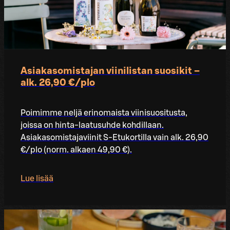
Asiakasomistajan viinilistan suosikit –
alk. 26,90 €/plo​
Poimimme neljä erinomaista viinisuositusta,
joissa on hinta-laatusuhde kohdillaan.
Asiakasomistajaviinit S-Etukortilla vain alk. 26,90
€/plo (norm. alkaen 49,90 €).
Lue lisää