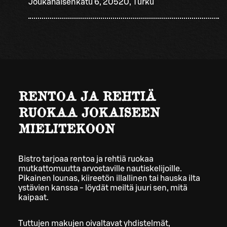
Joukahaisenkatu 6, 20520, Turku
RENTOA JA REHTIÄ
RUOKAA JOKAISEEN
MIELITEKOON
Bistro tarjoaa rentoa ja rehtiä ruokaa
mutkattomuutta arvostaville nautiskelijoille.
Pikainen lounas, kiireetön illallinen tai hauska ilta
ystävien kanssa - löydät meiltä juuri sen, mitä
kaipaat.
Tuttujen makujen oivaltavat yhdistelmät,