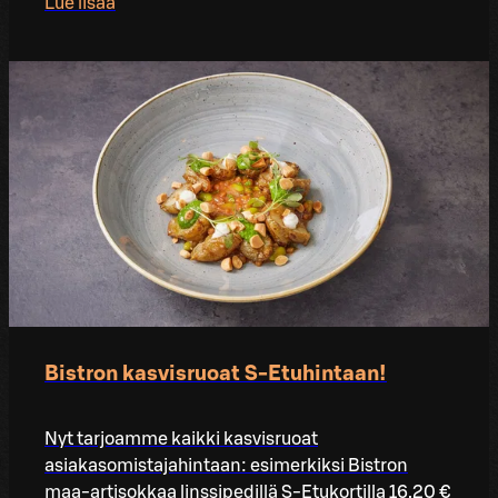
Lue lisää
Bistron kasvisruoat S-Etuhintaan!
Nyt tarjoamme kaikki kasvisruoat
asiakasomistajahintaan: esimerkiksi Bistron
maa-artisokkaa linssipedillä S-Etukortilla 16,20 €