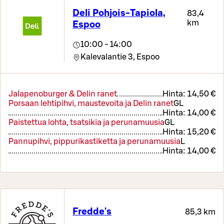
Deli Pohjois-Tapiola,
83,4
km
Espoo
10:00 - 14:00
Kalevalantie 3,
Espoo
Jalapenoburger & Delin ranet
Hinta:
14,50 €
Porsaan lehtipihvi, maustevoita ja Delin ranet
G
L
Hinta:
14,00 €
Paistettua lohta, tsatsikia ja perunamuusia
G
L
Hinta:
15,20 €
Pannupihvi, pippurikastiketta ja perunamuusia
L
Hinta:
14,00 €
Fredde's
85,3 km