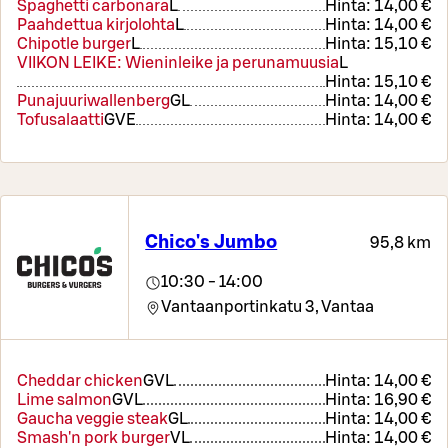
Spaghetti carbonara
L
Hinta:
14,00 €
Paahdettua kirjolohta
L
Hinta:
14,00 €
Chipotle burger
L
Hinta:
15,10 €
VIIKON LEIKE: Wieninleike ja perunamuusia
L
Hinta:
15,10 €
Punajuuriwallenberg
G
L
Hinta:
14,00 €
Tofusalaatti
G
VE
Hinta:
14,00 €
Chico's Jumbo
95,8 km
10:30 - 14:00
Vantaanportinkatu 3,
Vantaa
Cheddar chicken
G
VL
Hinta:
14,00 €
Lime salmon
G
VL
Hinta:
16,90 €
Gaucha veggie steak
G
L
Hinta:
14,00 €
Smash'n pork burger
VL
Hinta:
14,00 €