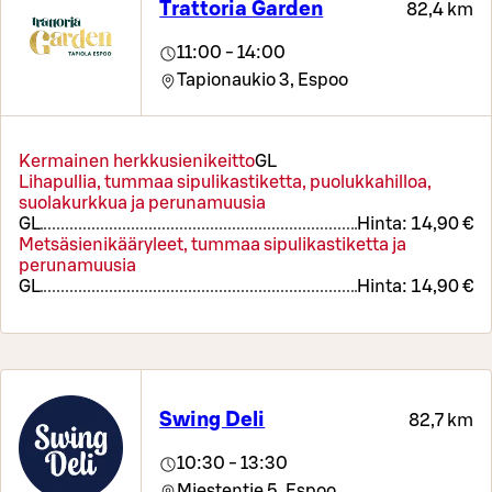
Trattoria Garden
82,4 km
11:00 - 14:00
Tapionaukio 3,
Espoo
Kermainen herkkusienikeitto
G
L
Lihapullia, tummaa sipulikastiketta, puolukkahilloa,
suolakurkkua ja perunamuusia
G
L
Hinta:
14,90 €
Metsäsienikääryleet, tummaa sipulikastiketta ja
perunamuusia
G
L
Hinta:
14,90 €
Swing Deli
82,7 km
10:30 - 13:30
Miestentie 5,
Espoo