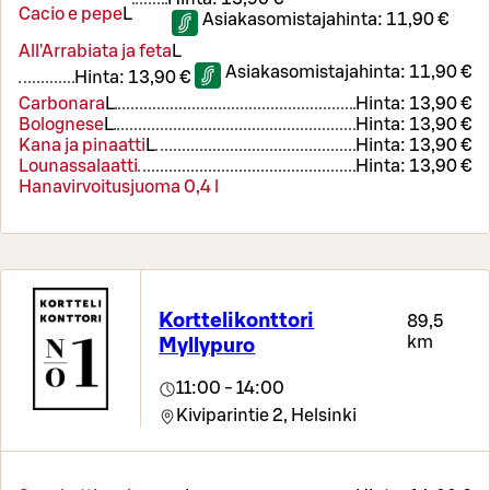
Cacio e pepe
L
Asiakasomistajahinta:
11,90 €
All'Arrabiata ja feta
L
Asiakasomistajahinta:
11,90 €
Hinta:
13,90 €
Carbonara
L
Hinta:
13,90 €
Bolognese
L
Hinta:
13,90 €
Kana ja pinaatti
L
Hinta:
13,90 €
Lounassalaatti
Hinta:
13,90 €
Hanavirvoitusjuoma 0,4 l
Korttelikonttori
89,5
km
Myllypuro
11:00 - 14:00
Kiviparintie 2,
Helsinki