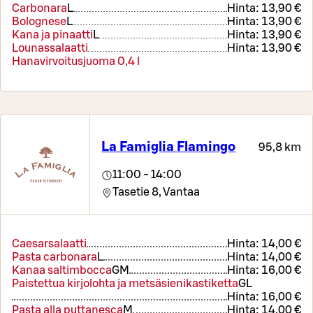
Carbonara
L
Hinta:
13,90 €
Bolognese
L
Hinta:
13,90 €
Kana ja pinaatti
L
Hinta:
13,90 €
Lounassalaatti
Hinta:
13,90 €
Hanavirvoitusjuoma 0,4 l
La Famiglia Flamingo
95,8 km
11:00 - 14:00
Tasetie 8,
Vantaa
Caesarsalaatti
Hinta:
14,00 €
Pasta carbonara
L
Hinta:
14,00 €
Kanaa saltimbocca
G
M
Hinta:
16,00 €
Paistettua kirjolohta ja metsäsienikastiketta
G
L
Hinta:
16,00 €
Pasta alla puttanesca
M
Hinta:
14,00 €