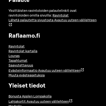
Palaute
Yksittäisten ravintoloiden palautelinkit ovat
ravintoloiden omilla sivuilla:
Ravintolat
Lähetä palautetta sivustosta
Avautuu uuteen välilehteen
Raflaamo.fi
Ravintolat
Ravintolat kartalla
Lounas
Tapahtumat
Saavutettavuus
Evästeinformaatio
Avautuu uuteen välilehteen
Muuta evästeasetuksia
Yleiset tiedot
Bonusta Applen Lompakolla
Lahjakortit
Avautuu uuteen välilehteen