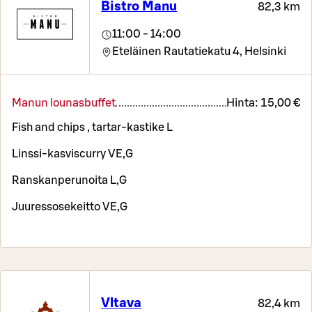
Bistro Manu
82,3 km
11:00 - 14:00
Eteläinen Rautatiekatu 4,
Helsinki
Manun lounasbuffet
Hinta:
15,00 €
Fish and chips , tartar-kastike L
Linssi-kasviscurry VE,G
Ranskanperunoita L,G
Juuressosekeitto VE,G
Vltava
82,4 km