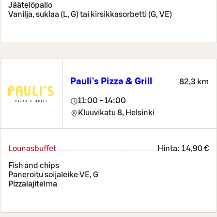
Jäätelöpallo
Vanilja, suklaa (L, G) tai kirsikkasorbetti (G, VE)
Pauli's Pizza & Grill
82,3 km
11:00 - 14:00
Kluuvikatu 8,
Helsinki
Lounasbuffet
Hinta:
14,90 €
Fish and chips
Paneroitu soijaleike VE, G
Pizzalajitelma