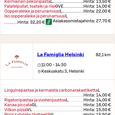
Kermainen pekonipasta
L
Hinta:
13,50 €
Falafelpullat, tsatsiki ja riisi
G
VE
Hinta:
14,00 €
Oopperaleike ja perunamuusi
L
Hinta:
22,00 €
Iso oopperaleike ja perunamuusi
L
Asiakasomistajahinta:
27,70 €
Hinta:
32,20 €
La Famiglia Helsinki
82,1 km
11:00 - 14:30
Keskuskatu 3,
Helsinki
Linguinepastaa ja kermaista carbonarakastiketta
L
Hinta:
14,00 €
Rigatonipastaa ja vuohenjuustoa
L
Hinta:
14,00 €
Kanaa piccata
G
L
Hinta:
16,00 €
Viikon pizza
VL
Hinta:
15,50 €
Pizza kahdella täytteellä
VL
Hinta:
15,50 €