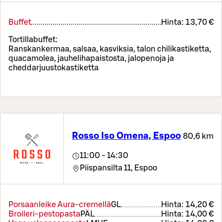
Buffet
Hinta:
13,70 €
Tortillabuffet:
Ranskankermaa, salsaa, kasviksia, talon chilikastiketta,
quacamolea, jauhelihapaistosta, jalopenoja ja
cheddarjuustokastiketta
Rosso Iso Omena, Espoo
80,6 km
11:00 - 14:30
Piispansilta 11,
Espoo
Porsaanleike Aura-cremellä
G
L
Hinta:
14,20 €
Broileri-pestopasta
PÄ
L
Hinta:
14,00 €