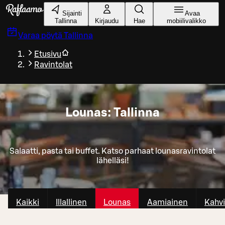
Siirry pääsisältöön
Sijainti
Avaa
Tallinna
Kirjaudu
Hae
mobiilivalikko
Varaa pöytä
Tallinna
Etusivu
Ravintolat
Lounas: Tallinna
Salaatti, pasta tai buffet. Katso parhaat lounasravintolat
lähelläsi!
Kaikki
Illallinen
Lounas
Aamiainen
Kahvi