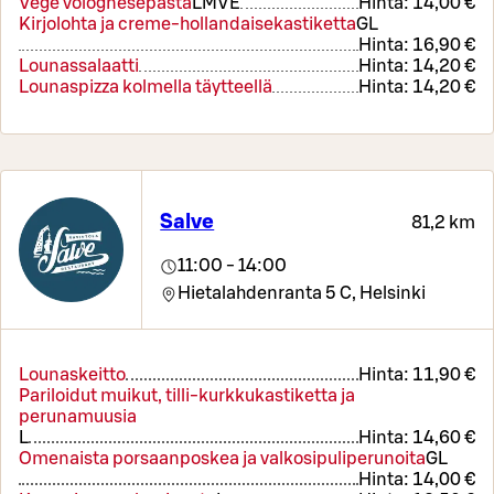
Vege volognesepasta
L
M
VE
Hinta:
14,00 €
Kirjolohta ja creme-hollandaisekastiketta
G
L
Hinta:
16,90 €
Lounassalaatti
Hinta:
14,20 €
Lounaspizza kolmella täytteellä
Hinta:
14,20 €
Salve
81,2 km
11:00 - 14:00
Hietalahdenranta 5 C,
Helsinki
Lounaskeitto
Hinta:
11,90 €
Pariloidut muikut, tilli-kurkkukastiketta ja
perunamuusia
L
Hinta:
14,60 €
Omenaista porsaanposkea ja valkosipuliperunoita
G
L
Hinta:
14,00 €