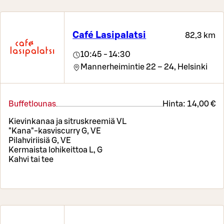
Café Lasipalatsi
82,3 km
10:45 - 14:30
Mannerheimintie 22 – 24,
Helsinki
Buffetlounas
Hinta:
14,00 €
Kievinkanaa ja sitruskreemiä VL
"Kana"-kasviscurry G, VE
Pilahviriisiä G, VE
Kermaista lohikeittoa L, G
Kahvi tai tee