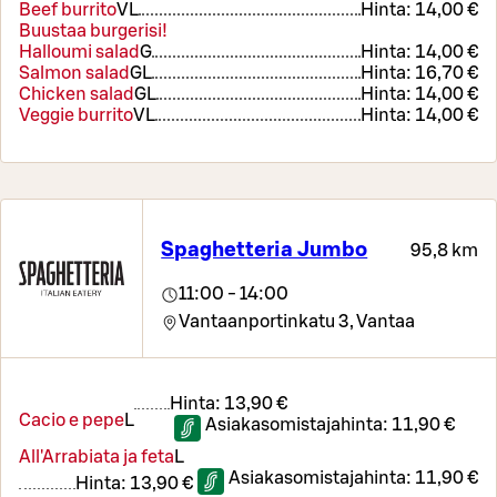
Beef burrito
VL
Hinta:
14,00 €
Buustaa burgerisi!
Halloumi salad
G
Hinta:
14,00 €
Salmon salad
G
L
Hinta:
16,70 €
Chicken salad
G
L
Hinta:
14,00 €
Veggie burrito
VL
Hinta:
14,00 €
Spaghetteria Jumbo
95,8 km
11:00 - 14:00
Vantaanportinkatu 3,
Vantaa
Hinta:
13,90 €
Cacio e pepe
L
Asiakasomistajahinta:
11,90 €
All'Arrabiata ja feta
L
Asiakasomistajahinta:
11,90 €
Hinta:
13,90 €