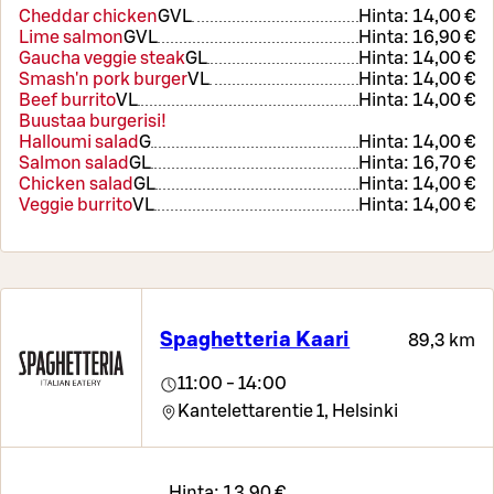
Cheddar chicken
G
VL
Hinta:
14,00 €
Lime salmon
G
VL
Hinta:
16,90 €
Gaucha veggie steak
G
L
Hinta:
14,00 €
Smash'n pork burger
VL
Hinta:
14,00 €
Beef burrito
VL
Hinta:
14,00 €
Buustaa burgerisi!
Halloumi salad
G
Hinta:
14,00 €
Salmon salad
G
L
Hinta:
16,70 €
Chicken salad
G
L
Hinta:
14,00 €
Veggie burrito
VL
Hinta:
14,00 €
Spaghetteria Kaari
89,3 km
11:00 - 14:00
Kantelettarentie 1,
Helsinki
Hinta:
13,90 €