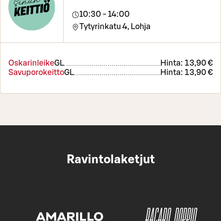
10:30 - 14:00
Tytyrinkatu 4,
Lohja
Oskarinleike
G
L
Hinta:
13,90 €
Savuporokeitto
G
L
Hinta:
13,90 €
Ravintolaketjut