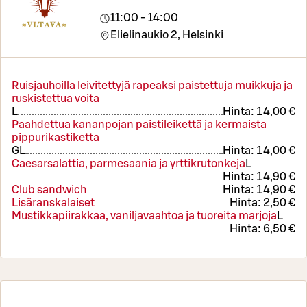
11:00 - 14:00
Elielinaukio 2,
Helsinki
Ruisjauhoilla leivitettyjä rapeaksi paistettuja muikkuja ja
ruskistettua voita
L
Hinta:
14,00 €
Paahdettua kananpojan paistileikettä ja kermaista
pippurikastiketta
G
L
Hinta:
14,00 €
Caesarsalattia, parmesaania ja yrttikrutonkeja
L
Hinta:
14,90 €
Club sandwich
Hinta:
14,90 €
Lisäranskalaiset
Hinta:
2,50 €
Mustikkapiirakkaa, vaniljavaahtoa ja tuoreita marjoja
L
Hinta:
6,50 €