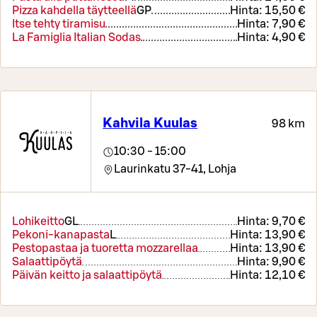
Pizza kahdella täytteellä
GP
Hinta:
15,50 €
Itse tehty tiramisu
Hinta:
7,90 €
La Famiglia Italian Sodas
Hinta:
4,90 €
Kahvila Kuulas
98 km
10:30 - 15:00
Laurinkatu 37-41,
Lohja
Lohikeitto
G
L
Hinta:
9,70 €
Pekoni-kanapasta
L
Hinta:
13,90 €
Pestopastaa ja tuoretta mozzarellaa
Hinta:
13,90 €
Salaattipöytä
Hinta:
9,90 €
Päivän keitto ja salaattipöytä
Hinta:
12,10 €