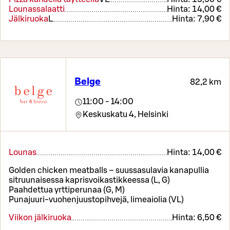
Lounassalaatti
Hinta:
14,00 €
Jälkiruoka
L
Hinta:
7,90 €
Belge
82,2 km
11:00 - 14:00
Keskuskatu 4,
Helsinki
Lounas
Hinta:
14,00 €
Golden chicken meatballs – suussasulavia kanapullia
sitruunaisessa kaprisvoikastikkeessa (L, G)
Paahdettua yrttiperunaa (G, M)
Punajuuri-vuohenjuustopihvejä, limeaiolia (VL)
Viikon jälkiruoka
Hinta:
6,50 €