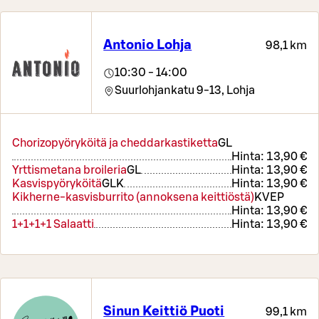
Antonio Lohja
98,1 km
10:30 - 14:00
Suurlohjankatu 9-13,
Lohja
Chorizopyöryköitä ja cheddarkastiketta
G
L
Hinta:
13,90 €
Yrttismetana broileria
G
L
Hinta:
13,90 €
Kasvispyöryköitä
G
L
K
Hinta:
13,90 €
Kikherne-kasvisburrito (annoksena keittiöstä)
K
VEP
Hinta:
13,90 €
1+1+1+1 Salaatti
Hinta:
13,90 €
Sinun Keittiö Puoti
99,1 km