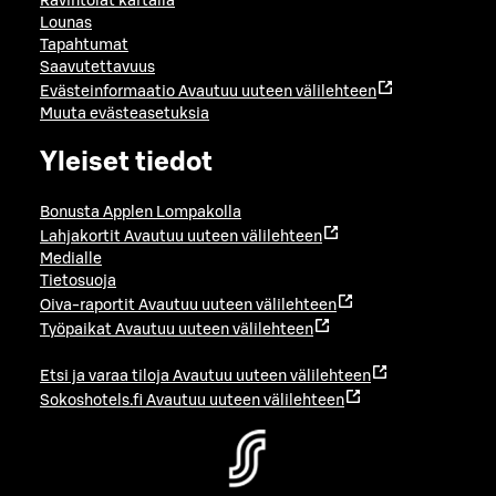
Ravintolat kartalla
Lounas
Tapahtumat
Saavutettavuus
Evästeinformaatio
Avautuu uuteen välilehteen
Muuta evästeasetuksia
Yleiset tiedot
Bonusta Applen Lompakolla
Lahjakortit
Avautuu uuteen välilehteen
Medialle
Tietosuoja
Oiva-raportit
Avautuu uuteen välilehteen
Työpaikat
Avautuu uuteen välilehteen
Etsi ja varaa tiloja
Avautuu uuteen välilehteen
Sokoshotels.fi
Avautuu uuteen välilehteen