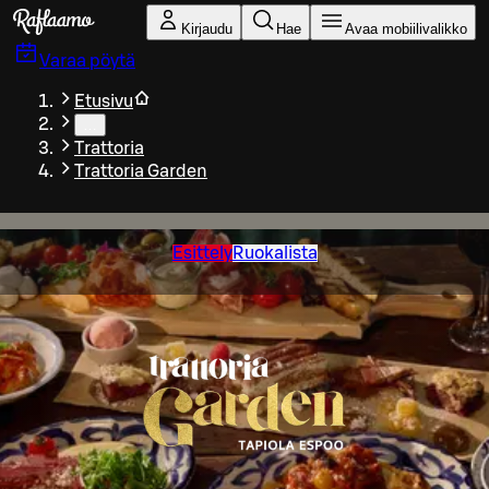
Siirry pääsisältöön
Kirjaudu
Hae
Avaa mobiilivalikko
Varaa pöytä
Etusivu
…
Trattoria
Trattoria Garden
Esittely
Ruokalista