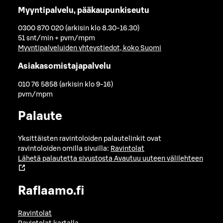
Myyntipalvelu, pääkaupunkiseutu
0300 870 020 (arkisin klo 8.30-16.30)
51 snt/min + pvm/mpm
Myyntipalveluiden yhteystiedot, koko Suomi
Asiakasomistajapalvelu
010 76 5858 (arkisin klo 9-16)
pvm/mpm
Palaute
Yksittäisten ravintoloiden palautelinkit ovat
ravintoloiden omilla sivuilla:
Ravintolat
Lähetä palautetta sivustosta
Avautuu uuteen välilehteen
Raflaamo.fi
Ravintolat