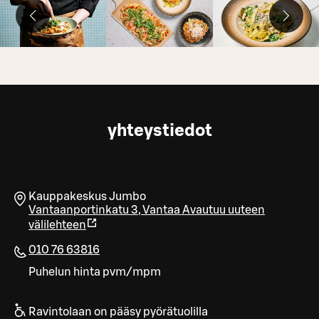
yhteystiedot
Kauppakeskus Jumbo
Vantaanportinkatu 3
,
Vantaa
Avautuu uuteen
välilehteen
010 76 63816
Puhelun hinta pvm/mpm
Ravintolaan on pääsy pyörätuolilla