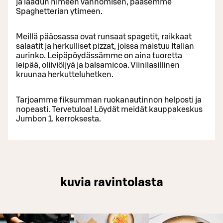
ja laadun nimeen vannomisen, pääsemme
Spaghetterian ytimeen.
Meillä pääosassa ovat runsaat spagetit, raikkaat
salaatit ja herkulliset pizzat, joissa maistuu Italian
aurinko. Leipäpöydässämme on aina tuoretta
leipää, oliiviöljyä ja balsamicoa. Viinilasillinen
kruunaa herkutteluhetken.
Tarjoamme fiksumman ruokanautinnon helposti ja
nopeasti. Tervetuloa! Löydät meidät kauppakeskus
Jumbon 1. kerroksesta.
kuvia ravintolasta