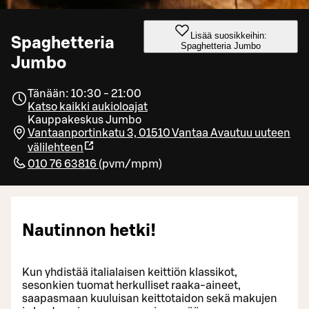
Lisää suosikkeihin:
Spaghetteria
Spaghetteria Jumbo
Jumbo
Tänään: 10:30 - 21:00
Katso kaikki aukioloajat
Kauppakeskus Jumbo
Vantaanportinkatu 3, 01510 Vantaa
Avautuu uuteen
välilehteen
010 76 63816
(
pvm/mpm
)
Nautinnon hetki!
Kun yhdistää italialaisen keittiön klassikot,
sesonkien tuomat herkulliset raaka-aineet,
saapasmaan kuuluisan keittotaidon sekä makujen