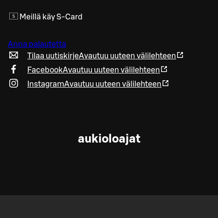
Meillä käy S-Card
Anna palautetta
Tilaa uutiskirje
Avautuu uuteen välilehteen
Facebook
Avautuu uuteen välilehteen
Instagram
Avautuu uuteen välilehteen
aukioloajat