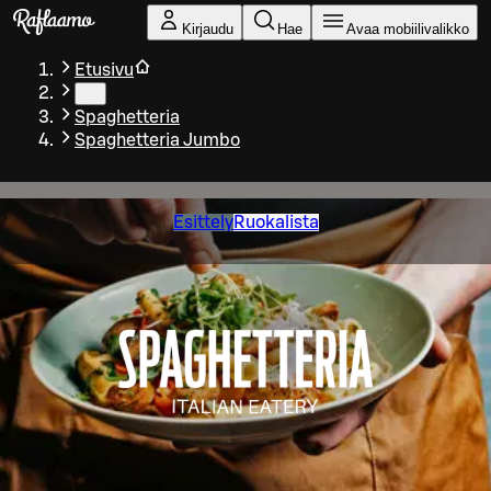
Siirry pääsisältöön
Kirjaudu
Hae
Avaa mobiilivalikko
Etusivu
…
Spaghetteria
Spaghetteria Jumbo
Esittely
Ruokalista