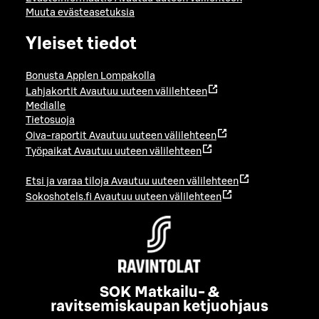
Muuta evästeasetuksia
Yleiset tiedot
Bonusta Applen Lompakolla
Lahjakortit
Avautuu uuteen välilehteen
Medialle
Tietosuoja
Oiva-raportit
Avautuu uuteen välilehteen
Työpaikat
Avautuu uuteen välilehteen
Etsi ja varaa tiloja
Avautuu uuteen välilehteen
Sokoshotels.fi
Avautuu uuteen välilehteen
SOK Matkailu- &
ravitsemiskaupan ketjuohjaus