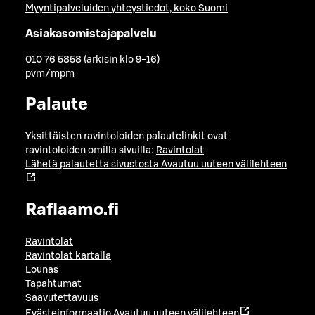
Myyntipalveluiden yhteystiedot, koko Suomi
Asiakasomistajapalvelu
010 76 5858 (arkisin klo 9-16)
pvm/mpm
Palaute
Yksittäisten ravintoloiden palautelinkit ovat
ravintoloiden omilla sivuilla:
Ravintolat
Lähetä palautetta sivustosta
Avautuu uuteen välilehteen
Raflaamo.fi
Ravintolat
Ravintolat kartalla
Lounas
Tapahtumat
Saavutettavuus
Evästeinformaatio
Avautuu uuteen välilehteen