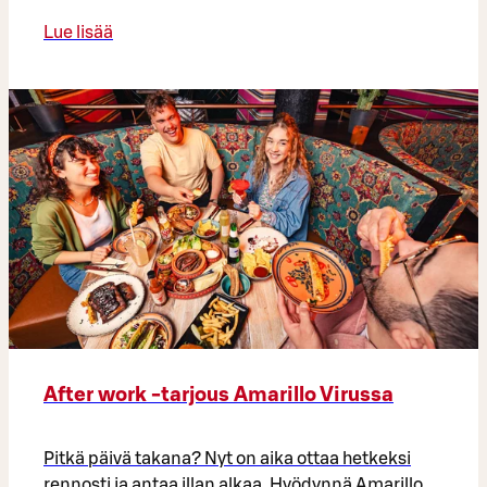
Lue lisää
After work -tarjous Amarillo Virussa
Pitkä päivä takana? Nyt on aika ottaa hetkeksi
rennosti ja antaa illan alkaa. Hyödynnä Amarillo