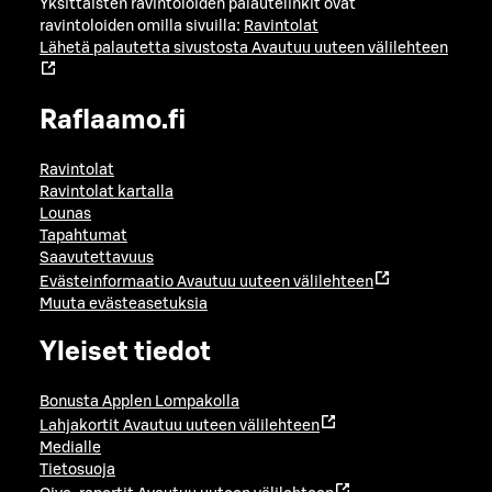
Yksittäisten ravintoloiden palautelinkit ovat
ravintoloiden omilla sivuilla:
Ravintolat
Lähetä palautetta sivustosta
Avautuu uuteen välilehteen
Raflaamo.fi
Ravintolat
Ravintolat kartalla
Lounas
Tapahtumat
Saavutettavuus
Evästeinformaatio
Avautuu uuteen välilehteen
Muuta evästeasetuksia
Yleiset tiedot
Bonusta Applen Lompakolla
Lahjakortit
Avautuu uuteen välilehteen
Medialle
Tietosuoja