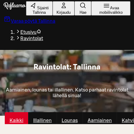
Siirry pääsisältöön
Sijainti
Avaa
Tallinna
Kirjaudu
Hae
mobiilivalikko
Varaa pöytä
Tallinna
Etusivu
Ravintolat
Ravintolat: Tallinna
Aamiainen, lounas tai illallinen. Katso parhaat ravintolat
lähellä sinua!
Kaikki
Illallinen
Lounas
Aamiainen
Kahvi