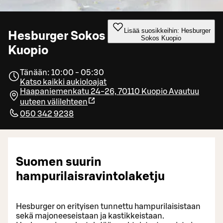
Lisää suosikkeihin: Hesburger
Hesburger Sokos
Sokos Kuopio
Kuopio
Tänään: 10:00 - 05:30
Katso kaikki aukioloajat
Haapaniemenkatu 24-26, 70110 Kuopio
Avautuu
uuteen välilehteen
050 342 9238
Suomen suurin
hampurilaisravintolaketju
Hesburger on erityisen tunnettu hampurilaisistaan
sekä majoneeseistaan ja kastikkeistaan.