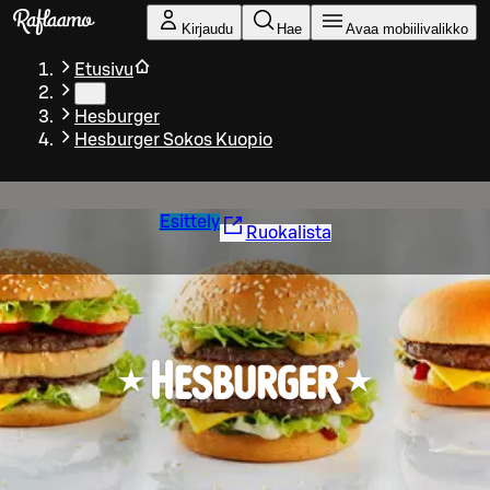
Siirry pääsisältöön
Kirjaudu
Hae
Avaa mobiilivalikko
Etusivu
…
Hesburger
Hesburger Sokos Kuopio
Esittely
Ruokalista