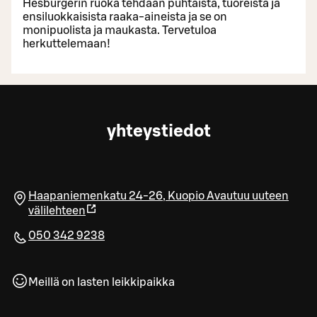
Hesburgerin ruoka tehdään puhtaista, tuoreista ja
ensiluokkaisista raaka-aineista ja se on
monipuolista ja maukasta. Tervetuloa
herkuttelemaan!
yhteystiedot
Haapaniemenkatu 24-26
,
Kuopio
Avautuu uuteen
välilehteen
050 342 9238
Meillä on lasten leikkipaikka