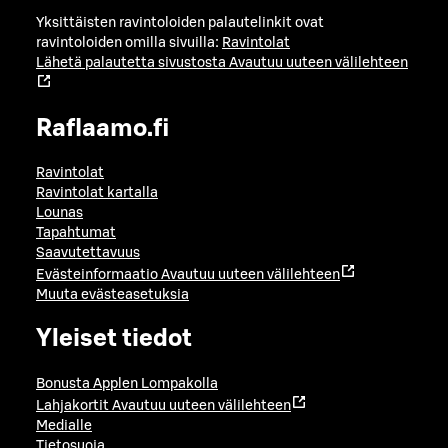
Yksittäisten ravintoloiden palautelinkit ovat
ravintoloiden omilla sivuilla:
Ravintolat
Lähetä palautetta sivustosta
Avautuu uuteen välilehteen
Raflaamo.fi
Ravintolat
Ravintolat kartalla
Lounas
Tapahtumat
Saavutettavuus
Evästeinformaatio
Avautuu uuteen välilehteen
Muuta evästeasetuksia
Yleiset tiedot
Bonusta Applen Lompakolla
Lahjakortit
Avautuu uuteen välilehteen
Medialle
Tietosuoja