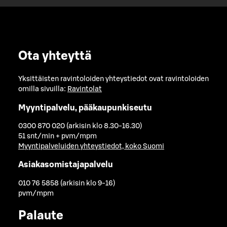
Ota yhteyttä
Yksittäisten ravintoloiden yhteystiedot ovat ravintoloiden
omilla sivuilla:
Ravintolat
Myyntipalvelu, pääkaupunkiseutu
0300 870 020 (arkisin klo 8.30-16.30)
51 snt/min + pvm/mpm
Myyntipalveluiden yhteystiedot, koko Suomi
Asiakasomistajapalvelu
010 76 5858 (arkisin klo 9-16)
pvm/mpm
Palaute