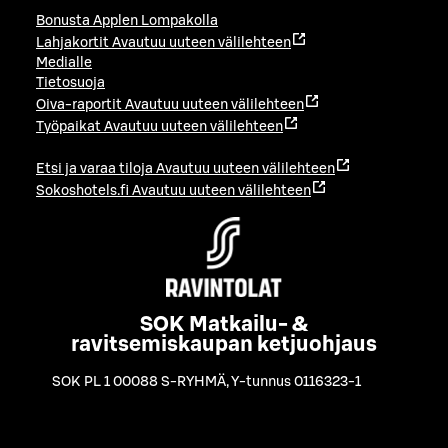
Bonusta Applen Lompakolla
Lahjakortit
Avautuu uuteen välilehteen
Medialle
Tietosuoja
Oiva-raportit
Avautuu uuteen välilehteen
Työpaikat
Avautuu uuteen välilehteen
Etsi ja varaa tiloja
Avautuu uuteen välilehteen
Sokoshotels.fi
Avautuu uuteen välilehteen
SOK Matkailu- &
ravitsemiskaupan ketjuohjaus
SOK PL 1 00088 S-RYHMÄ
,
Y-tunnus 0116323-1