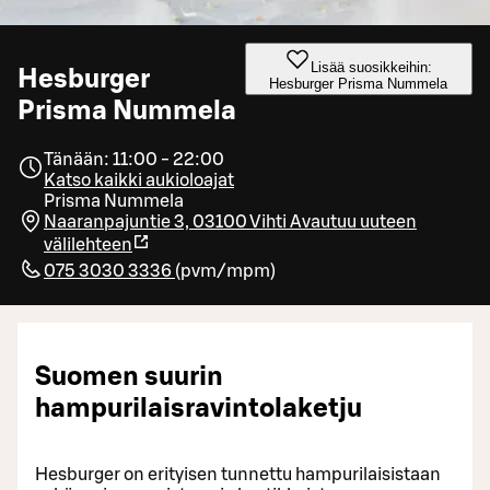
Lisää suosikkeihin:
Hesburger
Hesburger Prisma Nummela
Prisma Nummela
Tänään: 11:00 - 22:00
Katso kaikki aukioloajat
Prisma Nummela
Naaranpajuntie 3, 03100 Vihti
Avautuu uuteen
välilehteen
075 3030 3336
(
pvm/mpm
)
Suomen suurin
hampurilaisravintolaketju
Hesburger on erityisen tunnettu hampurilaisistaan