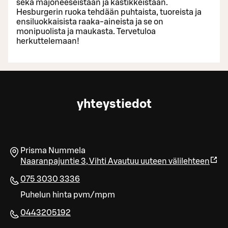
sekä majoneeseistaan ja kastikkeistaan.
Hesburgerin ruoka tehdään puhtaista, tuoreista ja
ensiluokkaisista raaka-aineista ja se on
monipuolista ja maukasta. Tervetuloa
herkuttelemaan!
yhteystiedot
Prisma Nummela
Naaranpajuntie 3
,
Vihti
Avautuu uuteen välilehteen
075 3030 3336
Puhelun hinta pvm/mpm
0443205192