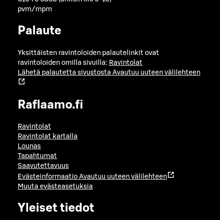
pvm/mpm
Palaute
Yksittäisten ravintoloiden palautelinkit ovat
ravintoloiden omilla sivuilla:
Ravintolat
Lähetä palautetta sivustosta
Avautuu uuteen välilehteen
Raflaamo.fi
Ravintolat
Ravintolat kartalla
Lounas
Tapahtumat
Saavutettavuus
Evästeinformaatio
Avautuu uuteen välilehteen
Muuta evästeasetuksia
Yleiset tiedot