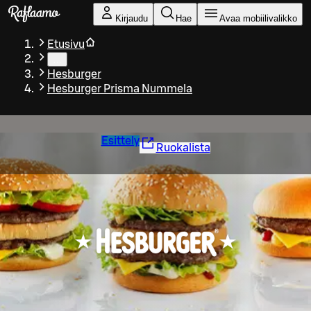
Siirry pääsisältöön
Kirjaudu
Hae
Avaa mobiilivalikko
Etusivu
…
Hesburger
Hesburger Prisma Nummela
Esittely
Ruokalista