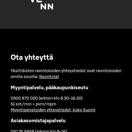
Ota yhteyttä
Yksittäisten ravintoloiden yhteystiedot ovat ravintoloiden
omilla sivuilla:
Ravintolat
Myyntipalvelu, pääkaupunkiseutu
0300 870 020 (arkisin klo 8.30-16.30)
51 snt/min + pvm/mpm
Myyntipalveluiden yhteystiedot, koko Suomi
Asiakasomistajapalvelu
010 76 5858 (arkisin klo 9-16)