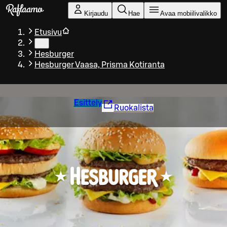
Siirry pääsisältöön
Kirjaudu
Hae
Avaa mobiilivalikko
Etusivu
…
Hesburger
Hesburger Vaasa, Prisma Kotiranta
Esittely
Ruokalista