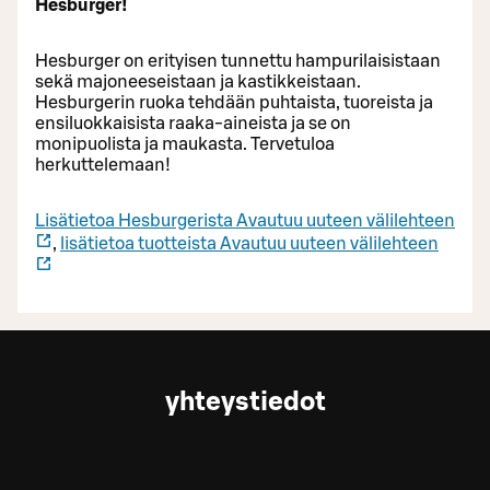
Hesburger!
Hesburger on erityisen tunnettu hampurilaisistaan
sekä majoneeseistaan ja kastikkeistaan.
Hesburgerin ruoka tehdään puhtaista, tuoreista ja
ensiluokkaisista raaka-aineista ja se on
monipuolista ja maukasta. Tervetuloa
herkuttelemaan!
Lisätietoa Hesburgerista
Avautuu uuteen välilehteen
,
lisätietoa tuotteista
Avautuu uuteen välilehteen
yhteystiedot