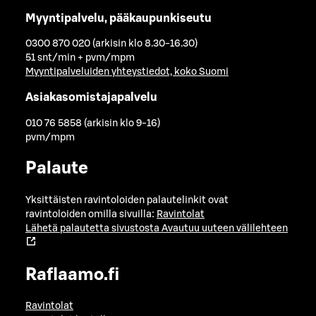
Myyntipalvelu, pääkaupunkiseutu
0300 870 020 (arkisin klo 8.30-16.30)
51 snt/min + pvm/mpm
Myyntipalveluiden yhteystiedot, koko Suomi
Asiakasomistajapalvelu
010 76 5858 (arkisin klo 9-16)
pvm/mpm
Palaute
Yksittäisten ravintoloiden palautelinkit ovat
ravintoloiden omilla sivuilla:
Ravintolat
Lähetä palautetta sivustosta
Avautuu uuteen välilehteen
Raflaamo.fi
Ravintolat