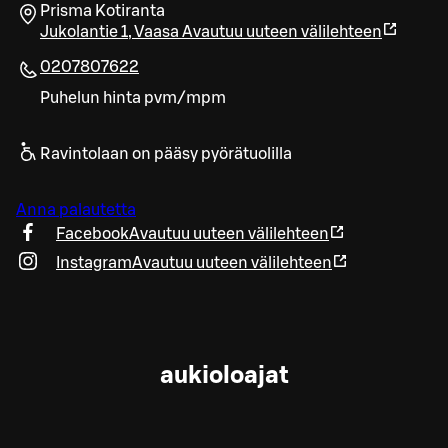
Prisma Kotiranta
Jukolantie 1
,
Vaasa
Avautuu uuteen välilehteen
0207807622
Puhelun hinta pvm/mpm
Ravintolaan on pääsy pyörätuolilla
Anna palautetta
Facebook
Avautuu uuteen välilehteen
Instagram
Avautuu uuteen välilehteen
aukioloajat