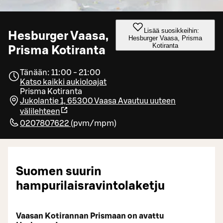
Lisää suosikkeihin:
Hesburger Vaasa,
Hesburger Vaasa, Prisma
Kotiranta
Prisma Kotiranta
Tänään: 11:00 - 21:00
Katso kaikki aukioloajat
Prisma Kotiranta
Jukolantie 1, 65300 Vaasa
Avautuu uuteen
välilehteen
0207807622
(
pvm/mpm
)
Suomen suurin
hampurilaisravintolaketju
Vaasan Kotirannan Prismaan on avattu