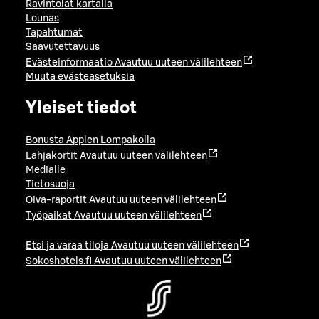
Ravintolat kartalla
Lounas
Tapahtumat
Saavutettavuus
Evästeinformaatio
Avautuu uuteen välilehteen
Muuta evästeasetuksia
Yleiset tiedot
Bonusta Applen Lompakolla
Lahjakortit
Avautuu uuteen välilehteen
Medialle
Tietosuoja
Oiva-raportit
Avautuu uuteen välilehteen
Työpaikat
Avautuu uuteen välilehteen
Etsi ja varaa tiloja
Avautuu uuteen välilehteen
Sokoshotels.fi
Avautuu uuteen välilehteen