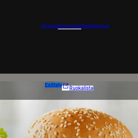
Etusivu
Ravintolat
Tapahtumat
Esittely
Ruokalista