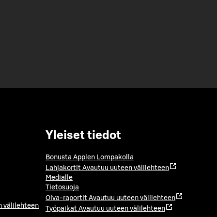
Yleiset tiedot
Bonusta Applen Lompakolla
Lahjakortit
Avautuu uuteen välilehteen
Medialle
Tietosuoja
Oiva-raportit
Avautuu uuteen välilehteen
 välilehteen
Työpaikat
Avautuu uuteen välilehteen