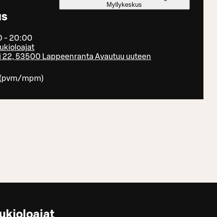
Myllykeskus
us
0 - 20:00
ukioloajat
i 22, 53500 Lappeenranta
Avautuu uuteen
(
pvm/mpm
)
ukioloajat