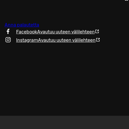
Anna palautetta
Facebook
Avautuu uuteen välilehteen
Instagram
Avautuu uuteen välilehteen