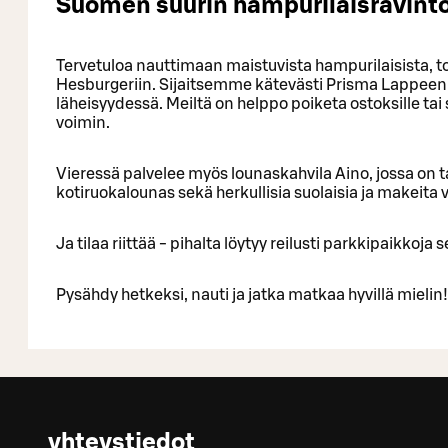
Suomen suurin hampurilaisravinto
Tervetuloa nauttimaan maistuvista hampurilaisista, tor
Hesburgeriin. Sijaitsemme kätevästi Prisma Lappeen 
läheisyydessä. Meiltä on helppo poiketa ostoksille t
voimin.
Vieressä palvelee myös lounaskahvila Aino, jossa on ta
kotiruokalounas sekä herkullisia suolaisia ja makeita vi
Ja tilaa riittää - pihalta löytyy reilusti parkkipaikkoja
Pysähdy hetkeksi, nauti ja jatka matkaa hyvillä mielin!
yhteystiedot