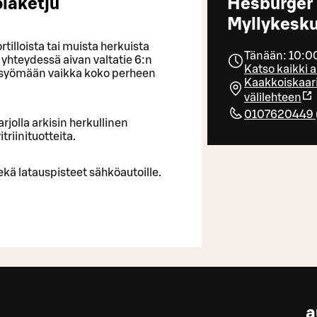
laketju
Hesburger
Myllykesk
tilloista tai muista herkuista
Tänään: 10:0
yhteydessä aivan valtatie 6:n
Katso kaikki a
ai syömään vaikka koko perheen
Kaakkoiskaar
välilehteen
0107620449
rjolla arkisin herkullinen
triinituotteita.
 sekä latauspisteet sähköautoille.
a