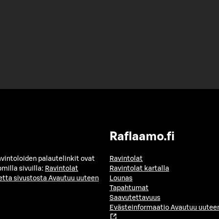
Raflaamo.fi
avintoloiden palautelinkit ovat
Ravintolat
milla sivuilla:
Ravintolat
Ravintolat kartalla
etta sivustosta
Avautuu uuteen
Lounas
Tapahtumat
Saavutettavuus
Evästeinformaatio
Avautuu uuteen