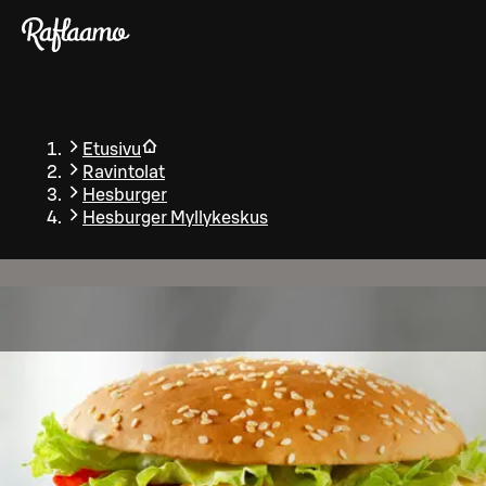
Siirry pääsisältöön
Etusivu
Ravintolat
Hesburger
Hesburger Myllykeskus