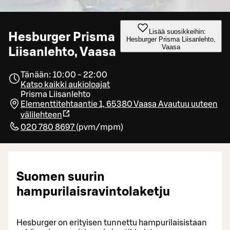
Lisää suosikkeihin:
Hesburger Prisma
Hesburger Prisma Liisanlehto,
Vaasa
Liisanlehto, Vaasa
Tänään: 10:00 - 22:00
Katso kaikki aukioloajat
Prisma Liisanlehto
Elementtitehtaantie 1, 65380 Vaasa
Avautuu uuteen
välilehteen
020 780 8697
(
pvm/mpm
)
Suomen suurin
hampurilaisravintolaketju
Hesburger on erityisen tunnettu hampurilaisistaan