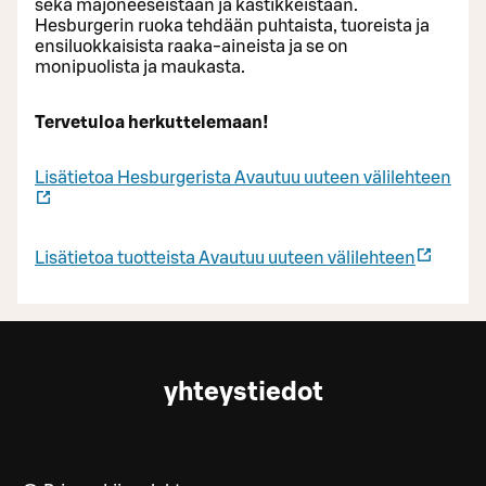
sekä majoneeseistaan ja kastikkeistaan.
Hesburgerin ruoka tehdään puhtaista, tuoreista ja
ensiluokkaisista raaka-aineista ja se on
monipuolista ja maukasta.
Tervetuloa herkuttelemaan!
Lisätietoa Hesburgerista
Avautuu uuteen välilehteen
Lisätietoa tuotteista
Avautuu uuteen välilehteen
yhteystiedot