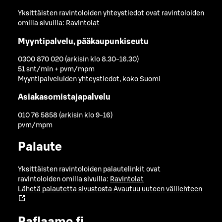
Yksittäisten ravintoloiden yhteystiedot ovat ravintoloiden
omilla sivuilla:
Ravintolat
Myyntipalvelu, pääkaupunkiseutu
0300 870 020 (arkisin klo 8.30-16.30)
51 snt/min + pvm/mpm
Myyntipalveluiden yhteystiedot, koko Suomi
Asiakasomistajapalvelu
010 76 5858 (arkisin klo 9-16)
pvm/mpm
Palaute
Yksittäisten ravintoloiden palautelinkit ovat
ravintoloiden omilla sivuilla:
Ravintolat
Lähetä palautetta sivustosta
Avautuu uuteen välilehteen
Raflaamo.fi