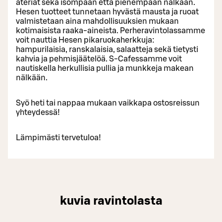
ateriat sekä isompaan että pienempään nälkään.
Hesen tuotteet tunnetaan hyvästä mausta ja ruoat
valmistetaan aina mahdollisuuksien mukaan
kotimaisista raaka-aineista. Perheravintolassamme
voit nauttia Hesen pikaruokaherkkuja:
hampurilaisia, ranskalaisia, salaatteja sekä tietysti
kahvia ja pehmisjäätelöä. S-Cafessamme voit
nautiskella herkullisia pullia ja munkkeja makean
nälkään.
Syö heti tai nappaa mukaan vaikkapa ostosreissun
yhteydessä!
Lämpimästi tervetuloa!
kuvia ravintolasta