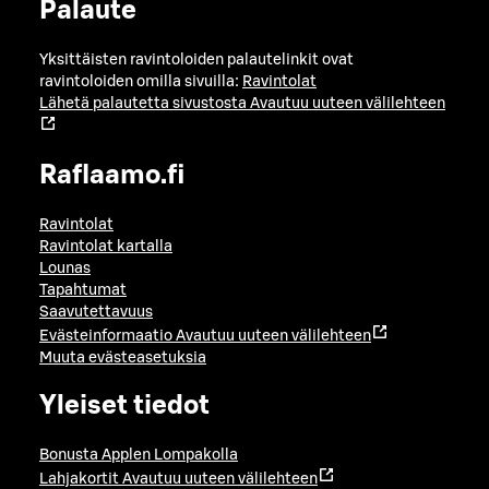
Palaute
Yksittäisten ravintoloiden palautelinkit ovat
ravintoloiden omilla sivuilla:
Ravintolat
Lähetä palautetta sivustosta
Avautuu uuteen välilehteen
Raflaamo.fi
Ravintolat
Ravintolat kartalla
Lounas
Tapahtumat
Saavutettavuus
Evästeinformaatio
Avautuu uuteen välilehteen
Muuta evästeasetuksia
Yleiset tiedot
Bonusta Applen Lompakolla
Lahjakortit
Avautuu uuteen välilehteen