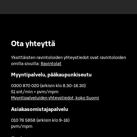
Ota yhteyttä
Yksittäisten ravintoloiden yhteystiedot ovat ravintoloiden
omilla sivuilla:
Ravintolat
Myyntipalvelu, pääkaupunkiseutu
0300 870 020 (arkisin klo 8.30-16.30)
51 snt/min + pvm/mpm
Myyntipalveluiden yhteystiedot, koko Suomi
Asiakasomistajapalvelu
010 76 5858 (arkisin klo 9-16)
pvm/mpm