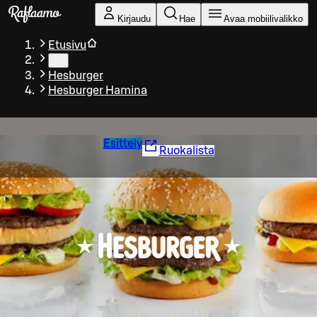
Siirry pääsisältöön
Kirjaudu
Hae
Avaa mobiilivalikko
Etusivu
…
Hesburger
Hesburger Hamina
Esittely
Ruokalista