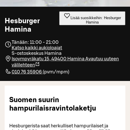
Lisää suosikkeihin: Hesburger
Hesburger
Hamina
Hamina
Tänään: 11:00 - 21:00
Katso kaikki aukioloajat
S-ostoskeskus Hamina
Isoympyräkatu 15, 49400 Hamina
Avautuu uuteen
välilehteen
010 76 35906
(
pvm/mpm
)
Suomen suurin
hampurilaisravintolaketju
Hesburgerista saat herkulliset hampurilaiset ja