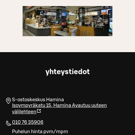
yhteystiedot
S-ostoskeskus Hamina
Isoympyräkatu 15
,
Hamina
Avautuu uuteen
välilehteen
010 76 35906
Puhelun hinta pvm/mpm