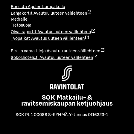
Bonusta Applen Lompakolla
Lahjakortit
Avautuu uuteen välilehteen
Medialle
Tietosuoja
Oiva-raportit
Avautuu uuteen välilehteen
Työpaikat
Avautuu uuteen välilehteen
Etsi ja varaa tiloja
Avautuu uuteen välilehteen
Sokoshotels.fi
Avautuu uuteen välilehteen
SOK Matkailu- &
ravitsemiskaupan ketjuohjaus
SOK PL 1 00088 S-RYHMÄ
,
Y-tunnus 0116323-1