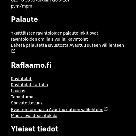
010 76 5858 (arkisin klo 9-16)
pvm/mpm
Palaute
Yksittäisten ravintoloiden palautelinkit ovat
ravintoloiden omilla sivuilla:
Ravintolat
Lähetä palautetta sivustosta
Avautuu uuteen välilehteen
Raflaamo.fi
Ravintolat
Ravintolat kartalla
Lounas
Tapahtumat
Saavutettavuus
Evästeinformaatio
Avautuu uuteen välilehteen
Muuta evästeasetuksia
Yleiset tiedot