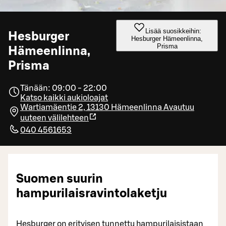
Lisää suosikkeihin:
Hesburger
Hesburger Hämeenlinna,
Prisma
Hämeenlinna,
Prisma
Tänään: 09:00 - 22:00
Katso kaikki aukioloajat
Wartiamäentie 2, 13130 Hämeenlinna
Avautuu
uuteen välilehteen
040 4561653
Suomen suurin
hampurilaisravintolaketju
Hesburger on erityisen tunnettu hampurilaisistaan