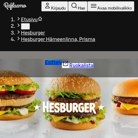
Siirry pääsisältöön
Kirjaudu
Hae
Avaa mobiilivalikko
Etusivu
…
Hesburger
Hesburger Hämeenlinna, Prisma
Esittely
Ruokalista