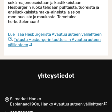
sekä majoneeseistaan ja kastikkeistaan.
Hesburgerin ruoka tehdään puhtaista, tuoreista ja
ensiluokkaisista raaka-aineista ja se on
monipuolista ja maukasta. Tervetuloa
herkuttelemaan!
Lue lisää Hesburgerista
Avautuu uuteen välilehteen
.
Tutustu Hesburgerin tuotteisiin
Avautuu uuteen
välilehteen
.
yhteystiedot
S-market Hanko
Esplanaadi 90e
,
Hanko
Avautuu uuteen välilehteen