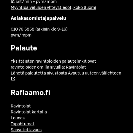
51 snt/min + pvm/mpm
Myyntipalveluiden yhteystiedot, koko Suomi
Asiakasomistajapalvelu
010 76 5858 (arkisin klo 9-16)
pvm/mpm
Palaute
Yksittäisten ravintoloiden palautelinkit ovat
ravintoloiden omilla sivuilla:
Ravintolat
Lähetä palautetta sivustosta
Avautuu uuteen välilehteen
Raflaamo.fi
Ravintolat
Ravintolat kartalla
Lounas
Tapahtumat
Saavutettavuus