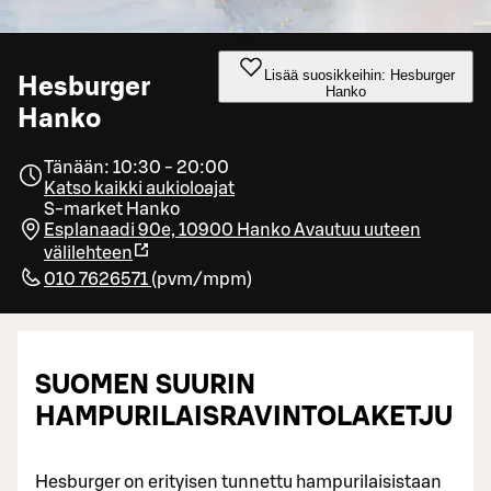
Lisää suosikkeihin: Hesburger
Hesburger
Hanko
Hanko
Tänään: 10:30 - 20:00
Katso kaikki aukioloajat
S-market Hanko
Esplanaadi 90e, 10900 Hanko
Avautuu uuteen
välilehteen
010 7626571
(
pvm/mpm
)
SUOMEN SUURIN
HAMPURILAISRAVINTOLAKETJU
Hesburger on erityisen tunnettu hampurilaisistaan