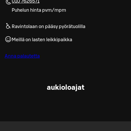
010 7626571
Puhelun hinta pvm/mpm
Ravintolaan on pääsy pyörätuolilla
Meillä on lasten leikkipaikka
Anna palautetta
aukioloajat