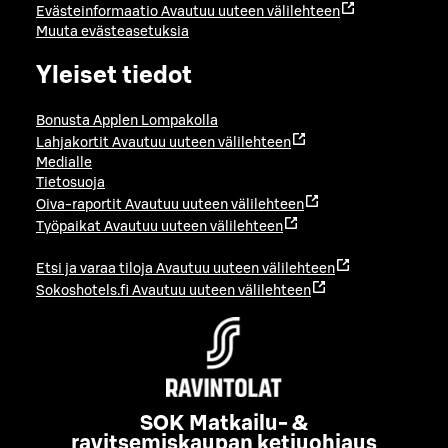
Evästeinformaatio
Avautuu uuteen välilehteen
Muuta evästeasetuksia
Yleiset tiedot
Bonusta Applen Lompakolla
Lahjakortit
Avautuu uuteen välilehteen
Medialle
Tietosuoja
Oiva-raportit
Avautuu uuteen välilehteen
Työpaikat
Avautuu uuteen välilehteen
Etsi ja varaa tiloja
Avautuu uuteen välilehteen
Sokoshotels.fi
Avautuu uuteen välilehteen
SOK Matkailu- &
ravitsemiskaupan ketjuohjaus