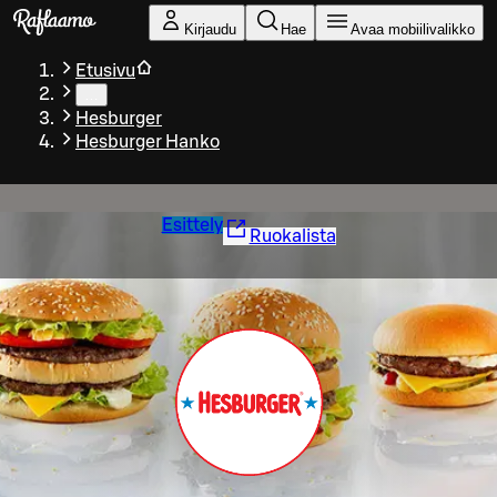
Siirry pääsisältöön
Kirjaudu
Hae
Avaa mobiilivalikko
Etusivu
…
Hesburger
Hesburger Hanko
Esittely
Ruokalista