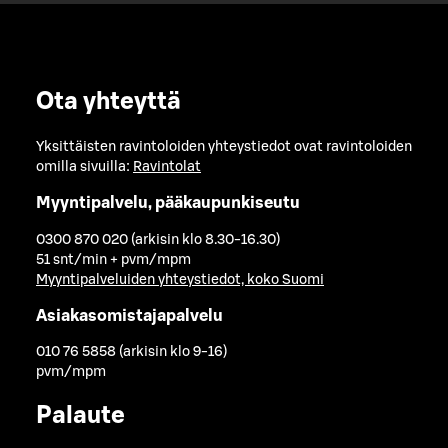
Ota yhteyttä
Yksittäisten ravintoloiden yhteystiedot ovat ravintoloiden
omilla sivuilla:
Ravintolat
Myyntipalvelu, pääkaupunkiseutu
0300 870 020 (arkisin klo 8.30-16.30)
51 snt/min + pvm/mpm
Myyntipalveluiden yhteystiedot, koko Suomi
Asiakasomistajapalvelu
010 76 5858 (arkisin klo 9-16)
pvm/mpm
Palaute