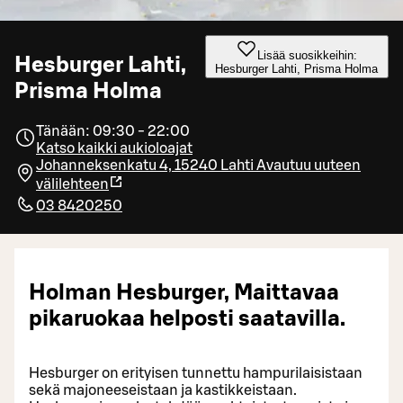
Lisää suosikkeihin:
Hesburger Lahti,
Hesburger Lahti, Prisma Holma
Prisma Holma
Tänään: 09:30 - 22:00
Katso kaikki aukioloajat
Johanneksenkatu 4, 15240 Lahti
Avautuu uuteen
välilehteen
03 8420250
Holman Hesburger, Maittavaa
pikaruokaa helposti saatavilla.
Hesburger on erityisen tunnettu hampurilaisistaan
sekä majoneeseistaan ja kastikkeistaan.