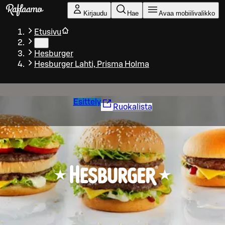
Siirry pääsisältöön
Kirjaudu
Hae
Avaa mobiilivalikko
Etusivu
…
Hesburger
Hesburger Lahti, Prisma Holma
Esittely
Ruokalista