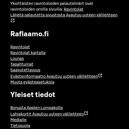
Yksittäisten ravintoloiden palautelinkit ovat
ravintoloiden omilla sivuilla:
Ravintolat
Lähetä palautetta sivustosta
Avautuu uuteen välilehteen
Raflaamo.fi
Ravintolat
Ravintolat kartalla
Lounas
Tapahtumat
Saavutettavuus
Evästeinformaatio
Avautuu uuteen välilehteen
Muuta evästeasetuksia
Yleiset tiedot
Bonusta Applen Lompakolla
Lahjakortit
Avautuu uuteen välilehteen
Medialle
Tietosuoja