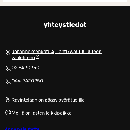
yhteystiedot
Johanneksenkatu 4
,
Lahti
Avautuu uuteen
välilehteen
03 8420250
044-7420250
Ravintolaan on pääsy pyörätuolilla
Meillä on lasten leikkipaikka
Anna palautetta