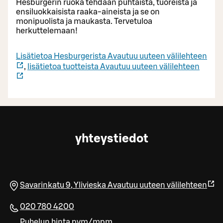
Hesburgerin ruoka tehdään puhtaista, tuoreista ja
ensiluokkaisista raaka-aineista ja se on
monipuolista ja maukasta. Tervetuloa
herkuttelemaan!
Lisätietoa Hesburgerista
Avautuu uuteen välilehteen
,
lisätietoa tuotteista
Avautuu uuteen välilehteen
yhteystiedot
Savarinkatu 9
,
Ylivieska
Avautuu uuteen välilehteen
020 780 4200
Puhelun hinta pvm/mpm