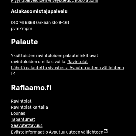
Myyntipalveluiden yhteystiedot, koko Suomi
Asiakasomistajapalvelu
010 76 5858 (arkisin klo 9-16)
pvm/mpm
Palaute
Yksittäisten ravintoloiden palautelinkit ovat
ravintoloiden omilla sivuilla:
Ravintolat
Lähetä palautetta sivustosta
Avautuu uuteen välilehteen
Raflaamo.fi
Ravintolat
Ravintolat kartalla
Lounas
Tapahtumat
Saavutettavuus
Evästeinformaatio
Avautuu uuteen välilehteen