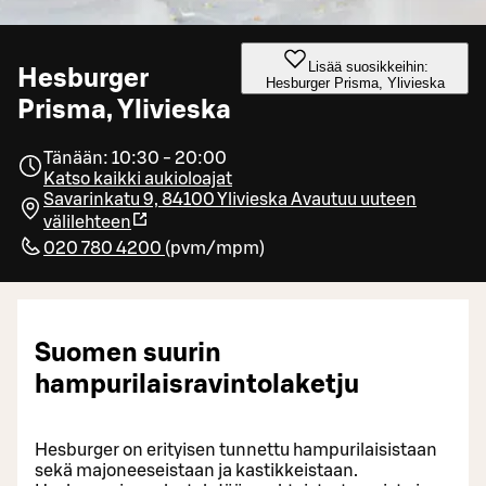
Lisää suosikkeihin:
Hesburger
Hesburger Prisma, Ylivieska
Prisma, Ylivieska
Tänään: 10:30 - 20:00
Katso kaikki aukioloajat
Savarinkatu 9, 84100 Ylivieska
Avautuu uuteen
välilehteen
020 780 4200
(
pvm/mpm
)
Suomen suurin
hampurilaisravintolaketju
Hesburger on erityisen tunnettu hampurilaisistaan
sekä majoneeseistaan ja kastikkeistaan.