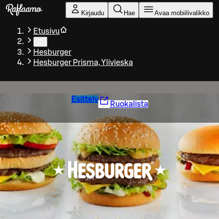
Siirry pääsisältöön
Kirjaudu
Hae
Avaa mobiilivalikko
Etusivu
…
Hesburger
Hesburger Prisma, Ylivieska
Esittely
Ruokalista