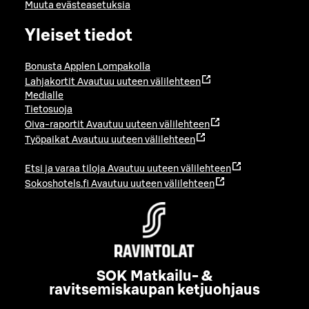
Muuta evästeasetuksia
Yleiset tiedot
Bonusta Applen Lompakolla
Lahjakortit
Avautuu uuteen välilehteen
Medialle
Tietosuoja
Oiva-raportit
Avautuu uuteen välilehteen
Työpaikat
Avautuu uuteen välilehteen
Etsi ja varaa tiloja
Avautuu uuteen välilehteen
Sokoshotels.fi
Avautuu uuteen välilehteen
SOK Matkailu- &
ravitsemiskaupan ketjuohjaus